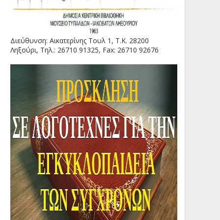
Διεύθυνση: Αικατερίνης Τουλ 1, Τ.Κ. 28200
Ληξούρι, Τηλ.: 26710 91325, Fax: 26710 92676