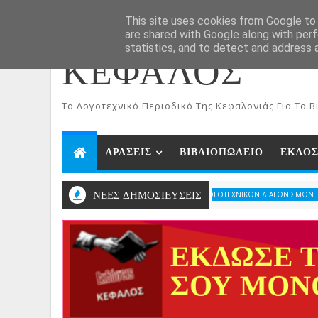
ΑΡΧΙΚΗ
Aug 6, 2026
This site uses cookies from Google to d
are shared with Google along with perf
statistics, and to detect and address 
ΚΕΦΑΛΟΣ
To Λογοτεχνικό Περιοδικό Της Κεφαλονιάς Για Το Βι
ΔΡΑΣΕΙΣ
ΒΙΒΛΙΟΠΩΛΕΙΟ
ΕΚΔΟΣ
ΝΕΕΣ ΔΗΜΟΣΙΕΥΣΕΙΣ
ΑΠΟΤΕΛΕΣΜΑΤΑ ΛΟΓΟΤΕΧΝΙΚΩΝ ΔΙΑΓΩΝΙΣΜΩΝ ΠΕΡΙΟΔΙΚΟΥ Κ