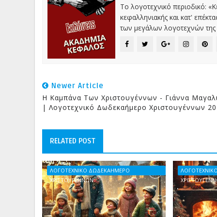
Το λογοτεχνικό περιοδικό: «
κεφαλληνιακής και κατ' επέκτ
των μεγάλων λογοτεχνών της 
Newer Article
Η Καμπάνα Των Χριστουγέννων - Γιάννα Μαγαλ
| Λογοτεχνικό Δωδεκαήμερο Χριστουγέννων 20
RELATED POST
ΛΟΓΟΤΕΧΝΙΚΟ ΔΩΔΕΚΑΗΜΕΡΟ
ΛΟΓΟΤΕΧΝΙΚ
ΧΡΙΣΤΟΥΓΕΝΝΩΝ
ΧΡΙΣΤΟΥΓΕΝ