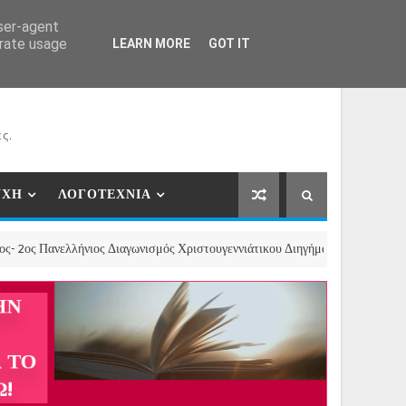
ΕΡΓΑΤΕΣ
ΝΕΕΣ ΣΥΝΕΡΓΑΣΙΕΣ
ΕΠΙΚΟΙΝΩΝΙΑ
user-agent
erate usage
LEARN MORE
GOT IT
ς.
ΥΧΗ
ΛΟΓΟΤΕΧΝΙΑ
λλήνιος Διαγωνισμός Χριστουγεννιάτικου Διηγήματος, Παραμυθιού και Ποιήμ