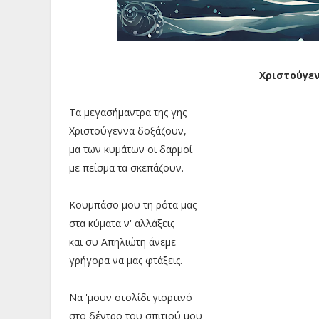
Χριστούγε
Τα μεγασήμαντρα της γης
Χριστούγεννα δοξάζουν,
μα των κυμάτων οι δαρμοί
με πείσμα τα σκεπάζουν.
Κουμπάσο μου τη ρότα μας
στα κύματα ν' αλλάξεις
και συ Απηλιώτη άνεμε
γρήγορα να μας φτάξεις.
Να 'μουν στολίδι γιορτινό
στο δέντρο του σπιτιού μου