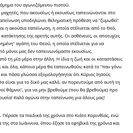
δόμημα του αγωνιζόμενου πιστού.
οί μαχητές, που ακουσίως ή εκουσίως ταπεινώνονται στο
ταπείνωση υποδηλώνει θεληματική πρόθεση να ‘’ζυμωθεί’’
και η ακούσια ταπείνωση, η οποία στέλνεται από το Θεό,
 κατάκτησης της αρετής αυτής. Οι ασθένειες, οι αποτυχίες
ημένη’’ αγάπη του Θεού, η οποία στέλνεται για να
πό μόνοι μας δεν ταπεινωνόμαστε εκουσίως.
από τη μία μέρα στην άλλη. Η ίδια η ζωή και οι καταστάσεις
 και όλα, κάποια μέρα θα ταπεινωθούν, κατά το ‘’παν γόνυ
 και πάσα γλώσσα εξομολογήσηται ότι Κύριος Ιησούς
 Θα είναι για το δικό μας καλό, αν πορευτούμε από αυτή τη
νοί θάμνοι’’, για να μην βρεθούμε (που θα βρεθούμε) προ
υσία! Καλό αγώνα στην ταπείνωση για όλους μας!
Πέρασε τα παιδικά της χρόνια στο Κιάτο Κορινθίας, ενώ
α της στα Ιωάννινα, όπου έζησε τα εφηβικά της χρόνια και