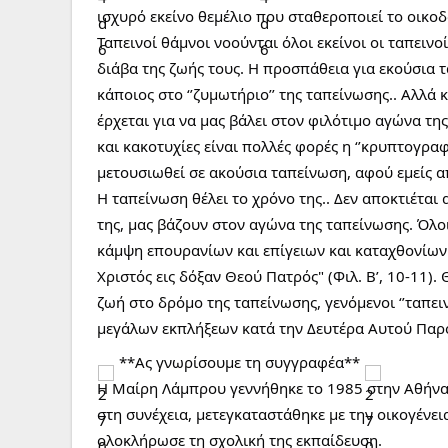
ισχυρό εκείνο θεμέλιο που σταθεροποιεί το οικο
Ταπεινοί θάμνοι νοούνται όλοι εκείνοι οι ταπειν
διάβα της ζωής τους. Η προσπάθεια για εκούσια 
κάποιος στο ‘’ζυμωτήριο’’ της ταπείνωσης.. Αλλά 
έρχεται για να μας βάλει στον φιλότιμο αγώνα της
και κακοτυχίες είναι πολλές φορές η ‘’κρυπτογραφ
μετουσιωθεί σε ακούσια ταπείνωση, αφού εμείς α
Η ταπείνωση θέλει το χρόνο της.. Δεν αποκτιέται 
της, μας βάζουν στον αγώνα της ταπείνωσης. Όλοι
κάμψη επουρανίων και επίγειων και καταχθονίων
Χριστός εις δόξαν Θεού Πατρός" (Φιλ. Β’, 10-11).
ζωή στο δρόμο της ταπείνωσης, γενόμενοι ‘’ταπει
μεγάλων εκπλήξεων κατά την Δευτέρα Αυτού Παρο
**Ας γνωρίσουμε τη συγγραφέα**
Η Μαίρη Λάμπρου γεννήθηκε το 1985 στην Αθήνα. 
στη συνέχεια, μετεγκαταστάθηκε με την οικογένει
ολοκλήρωσε τη σχολική της εκπαίδευση.