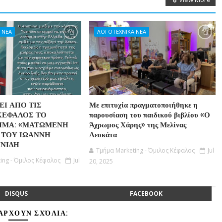
 ΝΕΑ
ΛΟΓΟΤΕΧΝΙΚΑ ΝΕΑ
Ι ΑΠΟ ΤΙΣ
Με επιτυχία πραγματοποιήθηκε η
ΚΕΦΑΛΟΣ ΤΟ
παρουσίαση του παιδικού βιβλίου «Ο
ΗΜΑ: «ΜΑΤΩΜΕΝΗ
Άχρωμος Χάρης» της Μελίνας
 ΤΟΥ ΙΩΑΝΝΗ
Λεοκάτα
ΝΙΔΗ
Τμήμα Marketing - Όμιλος Κέφαλος
Jul
ing - Όμιλος Κέφαλος
Jul
20, 2025
DISQUS
FACEBOOK
ΆΡΧΟΥΝ ΣΧΌΛΙΑ: