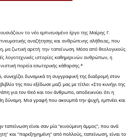
ρουσιάζουν το νέο εμπνευσμένο έργο της Μαίρης Γ.
 πνευματικής αναζήτησης και ανθρώπινης αλήθειας, που
νη, μα ζωτική αρετή: την ταπείνωση. Μέσα από θεολογικούς
ές λογοτεχνικές ιστορίες καθημερινών ανθρώπων, η
ονιστική πορεία εσωτερικής κάθαρσης.*
ό, συνεχίζει δυναμικά τη συγγραφική της διαδρομή στον
 βιβλίο της που εξέδωσε μαζί μας με τίτλο: «Στο κυνήγι της
γάπη για τον Θεό και τον άνθρωπο, αποδεικνύει ότι η
βη δύναμη. Μια γραφή που ακουμπά την ψυχή, εμπνέει και
ν ταπείνωση είναι σαν μία ‘’κινούμενη άμμος’’, που ανά
η’’ και ‘’παρεξηγημένη’’ από πολλούς, ταπείνωση, είναι το