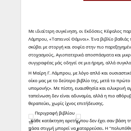
Με
ιδιαίτερη συγκίνηση, οι Εκδόσεις Κέφαλος πα
Λάμπρου, «Ταπεινοί Θάμνοι». Ένα βιβλίο βαθιάς
σκύβει με στοργή και σοφία στην πιο παρεξηγημέ
στοχασμούς, Αγιοπατερικά αποσπάσματα και μικρ
συγγραφέας μάς οδηγεί σε μια ήρεμη, αλλά συγκλ
Η Μαίρη Γ. Λάμπρου, με λόγο απλό και ουσιαστικ
οίκο μας με το δεύτερο βιβλίο της, μετά το πρώτο
υπομονής». Με πίστη, ευαισθησία και ειλικρινή α
ταπείνωση δεν είναι αδυναμία, αλλά η πιο αθόρυ
θεραπεύει, χωρίς ίχνος επιτήδευσης.
Περιγραφή βιβλίου
..Κάθε κατάκτηση αρετής που δεν έχει σαν βάση τη
πάσα στιγμή μπορεί να καταρρεύσει. Η ‘’πολυπόθητ