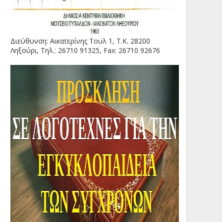
Διεύθυνση: Αικατερίνης Τουλ 1, Τ.Κ. 28200
Ληξούρι, Τηλ.: 26710 91325, Fax: 26710 92676