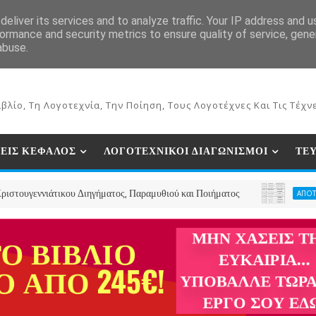
ΕΚΔΟΣΕΙΣ ΒΙΒΛΙΩΝ
ΗΛΕΚΤΡΟΝΙΚΟ ΒΙΒΛΙΟΠΩΛΕΙΟ
ΣΥΝ
eliver its services and to analyze traffic. Your IP address and 
ormance and security metrics to ensure quality of service, gen
abuse.
βλίο, Τη Λογοτεχνία, Την Ποίηση, Τους Λογοτέχνες Και Τις Τέχνε
ΕΙΣ ΚΕΦΑΛΟΣ
ΛΟΓΟΤΕΧΝΙΚΟΙ ΔΙΑΓΩΝΙΣΜΟΙ
ΤΕ
άτικου Διηγήματος, Παραμυθιού και Ποιήματος
ΑΠΟΤΕΛΕΣΜΑΤΑ ΛΟ