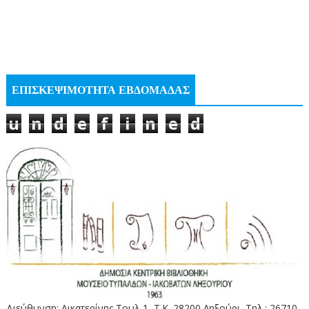
ΕΠΙΣΚΕΨΙΜΟΤΗΤΑ ΕΒΔΟΜΑΔΑΣ
u
n
d
e
f
i
n
e
d
Διεύθυνση: Αικατερίνης Τουλ 1, Τ.Κ. 28200 Ληξούρι, Τηλ.: 26710