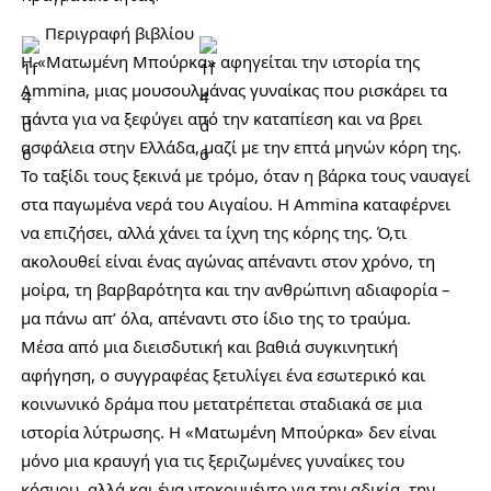
Περιγραφή βιβλίου
Η «Ματωμένη Μπούρκα» αφηγείται την ιστορία της
Ammina, μιας μουσουλμάνας γυναίκας που ρισκάρει τα
πάντα για να ξεφύγει από την καταπίεση και να βρει
ασφάλεια στην Ελλάδα, μαζί με την επτά μηνών κόρη της.
Το ταξίδι τους ξεκινά με τρόμο, όταν η βάρκα τους ναυαγεί
στα παγωμένα νερά του Αιγαίου. Η Ammina καταφέρνει
να επιζήσει, αλλά χάνει τα ίχνη της κόρης της. Ό,τι
ακολουθεί είναι ένας αγώνας απέναντι στον χρόνο, τη
μοίρα, τη βαρβαρότητα και την ανθρώπινη αδιαφορία –
μα πάνω απ’ όλα, απέναντι στο ίδιο της το τραύμα.
Μέσα από μια διεισδυτική και βαθιά συγκινητική
αφήγηση, ο συγγραφέας ξετυλίγει ένα εσωτερικό και
κοινωνικό δράμα που μετατρέπεται σταδιακά σε μια
ιστορία λύτρωσης. Η «Ματωμένη Μπούρκα» δεν είναι
μόνο μια κραυγή για τις ξεριζωμένες γυναίκες του
κόσμου, αλλά και ένα ντοκουμέντο για την αδικία, την