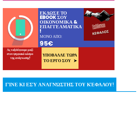
ΓΊΝΕ ΚΙ ΕΣΎ ΑΝΑΓΝΏΣΤΗΣ ΤΟΥ ΚΈΦΑΛΟΥ!