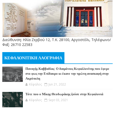
Διεύθυνση: Ηλία Ζερβού 12, Τ.Κ. 28100, Αργοστόλι, Τηλέφωνο/
Φαξ: 26710 22583
ΚΕΦΑΛΟΝΙΤΙΚΗ ΛΑΟΓΡΑΦΙΑ
Παναγής Καββαδίας: Ο δαιμόνιος Κεφαλλονίτης που έφερε
στο φως την Επίδαυρο κι έκανε την πρώτη ανασκαφή στην
Ακρόπολη
Κέφαλος
Jun 21, 2022
Τότε που ο Μίκης Θεοδωράκης ζούσε στην Κεφαλονιά
Κέφαλος
Sept 03, 2021