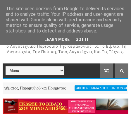
This site uses cookies from Google to deliver its services
and to analyze traffic. Your IP address and user-agent are
shared with Google along with performance and security
metrics to ensure quality of service, generate usage
ΚΕΦΑΛΟΣ
statistics, and to detect and address abuse.
LEARN MORE
GOT IT
To Λογοτεχνικό Περιοδικό Της Κεφαλονιάς Για Το Βιβλίο, Τη
Λογοτεχνία, Την Ποίηση, Τους Λογοτέχνες Και Τις Τέχνες.
αραμυθιού και Ποιήματος
ΑΠΟΤΕΛΕΣΜΑΤΑ ΛΟΓΟΤΕΧΝΙΚΩΝ ΔΙΑΓΩΝΙΣΜΩΝ ΠΕΡΙΟ