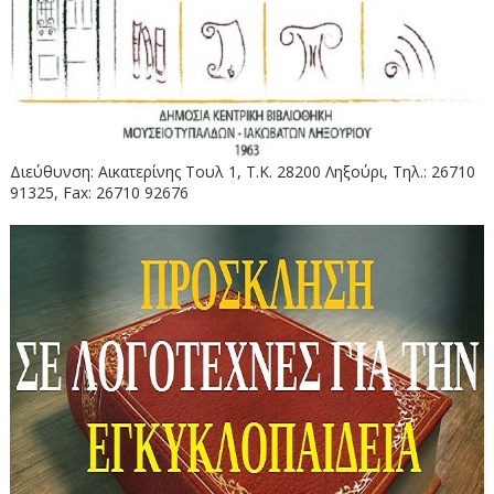
Διεύθυνση: Αικατερίνης Τουλ 1, Τ.Κ. 28200 Ληξούρι, Τηλ.: 26710
91325, Fax: 26710 92676