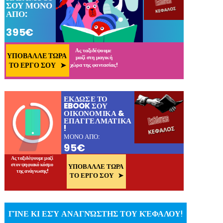
ΓΊΝΕ ΚΙ ΕΣΎ ΑΝΑΓΝΏΣΤΗΣ ΤΟΥ ΚΈΦΑΛΟΥ!