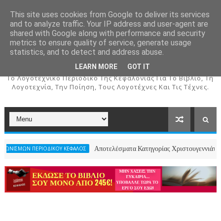
This site uses cookies from Google to deliver its services
and to analyze traffic. Your IP address and user-agent are
shared with Google along with performance and security
metrics to ensure quality of service, generate usage
ΚΕΦΑΛΟΣ
statistics, and to detect and address abuse.
LEARN MORE
GOT IT
To Λογοτεχνικό Περιοδικό Της Κεφαλονιάς Για Το Βιβλίο, Τη
Λογοτεχνία, Την Ποίηση, Τους Λογοτέχνες Και Τις Τέχνες.
Αποτελέσματα Κατηγορίας Χριστουγεννιάτικου Ποιήματος- 2ο
ΙΚΟΥ ΚΕΦΑΛΟΣ