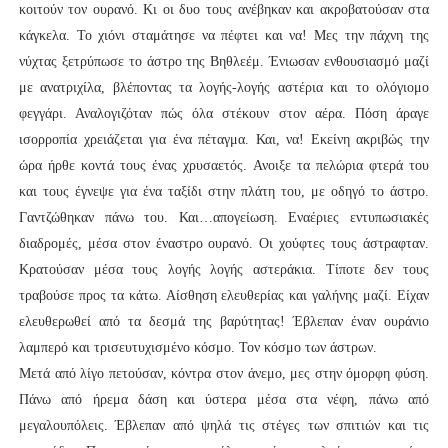
κοιτούν τον ουρανό. Κι οι δυο τους ανέβηκαν και ακροβατούσαν στα
κάγκελα. Το χιόνι σταμάτησε να πέφτει και να! Μες την πάχνη της
νύχτας ξετρύπωσε το άστρο της Βηθλεέμ. Ένιωσαν ενθουσιασμό μαζί
με ανατριχίλα, βλέποντας τα λογής-λογής αστέρια και το ολόγιομο
φεγγάρι. Αναλογιζόταν πώς όλα στέκουν στον αέρα. Πόση άραγε
ισορροπία χρειάζεται για ένα πέταγμα. Και, να! Εκείνη ακριβώς την
ώρα ήρθε κοντά τους ένας χρυσαετός. Ανοιξε τα πελώρια φτερά του
και τους έγνεψε για ένα ταξίδι στην πλάτη του, με οδηγό το άστρο.
Γαντζώθηκαν πάνω του. Και…απογείωση. Εναέριες εντυπωσιακές
διαδρομές, μέσα στον έναστρο ουρανό. Οι χούφτες τους άστραφταν.
Κρατούσαν μέσα τους λογής λογής αστεράκια. Τίποτε δεν τους
τραβούσε προς τα κάτω. Αίσθηση ελευθερίας και γαλήνης μαζί. Είχαν
ελευθερωθεί από τα δεσμά της βαρύτητας! Έβλεπαν έναν ουράνιο
λαμπερό και τρισευτυχισμένο κόσμο. Τον κόσμο των άστρων.
Μετά από λίγο πετούσαν, κόντρα στον άνεμο, μες στην όμορφη φύση.
Πάνω από ήρεμα δάση και ύστερα μέσα στα νέφη, πάνω από
μεγαλουπόλεις. Έβλεπαν από ψηλά τις στέγες των σπιτιών και τις