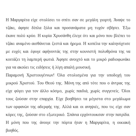
Η Μαργαρίτα είχε στολίσει το σπίτι σαν σε μεγάλη γιορτή. Άναψε το
τζάκι, άφησε δίπλα ξύλα και προσανάματα μη τυχόν σβήσει. Έξω
έκανε πολύ κρύο. Η κυρία Χρυσάνθη έλεγε ότι και μόνο που βλέπει το
τζάκι αναμένο αισθάνεται ζεστά και ήρεμα. Η κοπέλα την καληνύχτισε
με ευχές και έφυγε αφήνοντάς της στην κουνιστή πολυθρόνα της να
κοιτάζει τη λαμπερή φωτιά. Άφησε ανοιχτό και το μικρό ραδιοφωνάκι
για να ακούει τις ειδήσεις ή λίγη απαλή μουσική.
Παραμονή Χριστουγέννων! Όλα στολισμένα για την υποδοχή του
μικρού Χριστού. Του Θεού της. Μόνη της από τότε που ο άντρας της
είχε φύγει για τον άλλο κόσμο, χωρίς παιδιά, χωρίς συγγενείς. Όλοι
τους ζούσαν στην επαρχία. Είχε βοηθήσει τα μέγιστα στο μεγάλωμα
των ορφανών της αδερφής της. Αλλά και οι ανηψιές, που τις είχε σαν
κόρες της, ζούσαν στο εξωτερικό. Σπάνια ερχόντουκσαν στην πατρίδα.
Η μόνη που της άνοιγε την πόρτα ήταν η Μαργαρίτα, η οικιακή
βοηθός.