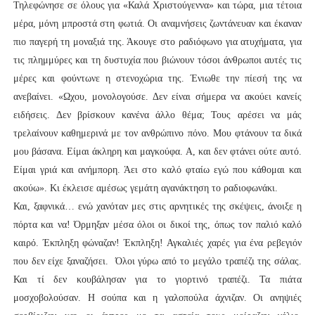
Τηλεφώνησε σε όλους για «Καλά Χριστούγεννα» και τώρα, μια τέτοια
μέρα, μόνη μπροστά στη φωτιά. Οι αναμνήσεις ζωντάνευαν και έκαναν
πιο παγερή τη μοναξιά της. Άκουγε στο ραδιόφωνο για ατυχήματα, για
τις πλημμύρες και τη δυστυχία που βιώνουν τόσοι άνθρωποι αυτές τις
μέρες και φούντωνε η στενοχώρια της. Ένιωθε την πίεσή της να
ανεβαίνει. «Ωχου, μονολογούσε. Δεν είναι σήμερα να ακούει κανείς
ειδήσεις. Δεν βρίσκουν κανένα άλλο θέμα; Τους αρέσει να μάς
τρελαίνουν καθημερινά με τον ανθρώπινο πόνο. Μου φτάνουν τα δικά
μου βάσανα. Είμαι άκληρη και μαγκούφα. Α, και δεν φτάνει ούτε αυτό.
Είμαι γριά και ανήμπορη. Άει στο καλό φταίω εγώ που κάθομαι και
ακούω». Κι έκλεισε αμέσως γεμάτη αγανάκτηση το ραδιοφωνάκι.
Και, ξαφνικά… ενώ χανόταν μες στις αρνητικές της σκέψεις, άνοιξε η
πόρτα και να! Όρμηξαν μέσα όλοι οι δικοί της, όπως τον παλιό καλό
καιρό. Έκπληξη φώναζαν! Έκπληξη! Αγκαλιές χαρές για ένα ρεβεγιόν
που δεν είχε ξαναζήσει. Όλοι γύρω από το μεγάλο τραπέζι της σάλας.
Και τί δεν κουβάλησαν για το γιορτινό τραπέζι. Τα πιάτα
μοσχοβολούσαν. Η σούπα και η γαλοπούλα άχνιζαν. Οι ανηψιές