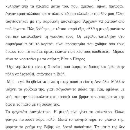
κύλησαν από τα γαλάζια μάτια του, που, αμέσως, όμως, πάγωσαν,
έγιναν κρυσταλλάκια και στόλισαν κάποια κλωνάρια του δέντρου. Όλοι
ξαφνιάστηκαν με την παράξενη επισκέπτρια. Άρχισαν να ρωτούν από
πού έρχεται. Πώς βρέθηκε με τέτοιο καιρό έξω, αλλά η μικρή φαινόταν
ότι δεν καταλάβαινε τη γλώσσα τους. Οι μεγάλοι κατέληξαν στο
συμπέρασμα ότι το κορίτσι είναι προσφυγάκι που χάθηκε από τους
δικούς του. Τα παιδιά, όμως, έκαναν τις δικές τους υποθέσεις: -Μήπως
είναι το κοριτσάκι με τα σπίρτα; Είπε ο Πέτρος.
-Όχι, νομίζω ότι είναι η Χιονάτη, που άφησε το δάσος και ήρθε στην
πόλη να ζεσταθεί, απάντησε η Βιβή.
-Μμ… εγώ θα ήθελα να είναι η σταχτοπούτα είπε η Αννούλα. Μάλλον
ψάχνει τα γοβάκια της, γιατί πάγωσαν τα πόδια της. Και, αμέσως με
νοήματα την προσκάλεσε στο τραπέζι και βρήκε την ευκαιρία να της
δώσει το πιάτο με τη σούπα της.
Το φαγοπότι συνεχίστηκε. Η μικρή είχε γίνει το επίκεντρο. Όπως
φάνηκε πεινούσε πάρα πολύ. Μετά το φαγητό πήρε το μπάνιο της,
φόρεσε τα ρούχα της Βιβής και ζεστά παπούτσια. Τα μάτια της δεν