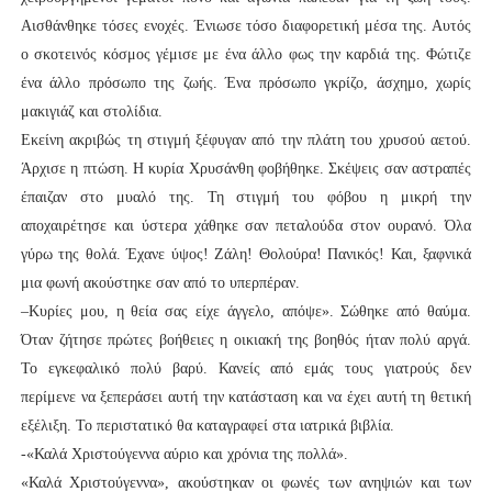
Αισθάνθηκε τόσες ενοχές. Ένιωσε τόσο διαφορετική μέσα της. Αυτός
ο σκοτεινός κόσμος γέμισε με ένα άλλο φως την καρδιά της. Φώτιζε
ένα άλλο πρόσωπο της ζωής. Ένα πρόσωπο γκρίζο, άσχημο, χωρίς
μακιγιάζ και στολίδια.
Εκείνη ακριβώς τη στιγμή ξέφυγαν από την πλάτη του χρυσού αετού.
Άρχισε η πτώση. Η κυρία Χρυσάνθη φοβήθηκε. Σκέψεις σαν αστραπές
έπαιζαν στο μυαλό της. Τη στιγμή του φόβου η μικρή την
αποχαιρέτησε και ύστερα χάθηκε σαν πεταλούδα στον ουρανό. Όλα
γύρω της θολά. Έχανε ύψος! Ζάλη! Θολούρα! Πανικός! Και, ξαφνικά
μια φωνή ακούστηκε σαν από το υπερπέραν.
–Κυρίες μου, η θεία σας είχε άγγελο, απόψε». Σώθηκε από θαύμα.
Όταν ζήτησε πρώτες βοήθειες η οικιακή της βοηθός ήταν πολύ αργά.
Το εγκεφαλικό πολύ βαρύ. Κανείς από εμάς τους γιατρούς δεν
περίμενε να ξεπεράσει αυτή την κατάσταση και να έχει αυτή τη θετική
εξέλιξη. Το περιστατικό θα καταγραφεί στα ιατρικά βιβλία.
-«Καλά Χριστούγεννα αύριο και χρόνια της πολλά».
«Καλά Χριστούγεννα», ακούστηκαν οι φωνές των ανηψιών και των