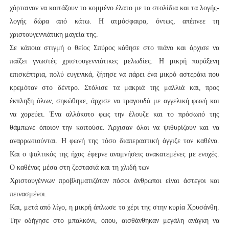
χόρταιναν να κοιτάζουν το κομμένο έλατο με τα στολίδια και τα λογής-
λογής δώρα από κάτω. Η ατμόσφαιρα, όντως, απέπνεε τη
χριστουγεννιάτικη μαγεία της.
Σε κάποια στιγμή ο θείος Σπύρος κάθησε στο πιάνο και άρχισε να
παίζει γνωστές χριστουγεννιάτικες μελωδίες. Η μικρή παράξενη
επισκέπτρια, πολύ ευγενικά, ζήτησε να πάρει ένα μικρό αστεράκι που
κρεμόταν στο δέντρο. Στόλισε τα μακριά της μαλλιά και, προς
έκπληξη όλων, σηκώθηκε, άρχισε να τραγουδά με αγγελική φωνή και
να χορεύει. Ένα αλλόκοτο φως την έλουζε και το πρόσωπό της
θάμπωνε όποιον την κοιτούσε. Άρχισαν όλοι να ψιθυρίζουν και να
αναρρωτιούνται. Η φωνή της τόσο διαπεραστική άγγιζε τον καθένα.
Και ο ψαλτικός της ήχος έφερνε αναμνήσεις ανακατεμένες με ενοχές.
Ο καθένας μέσα στη ζεστασιά και τη χλιδή των
Χριστουγέννων προβληματιζόταν πόσοι άνθρωποι είναι άστεγοι και
πεινασμένοι.
Και, μετά από λίγο, η μικρή άπλωσε το χέρι της στην κυρία Χρυσάνθη.
Την οδήγησε στο μπαλκόνι, όπου, αισθάνθηκαν μεγάλη ανάγκη να