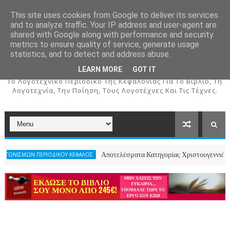
This site uses cookies from Google to deliver its services
and to analyze traffic. Your IP address and user-agent are
shared with Google along with performance and security
metrics to ensure quality of service, generate usage
ΚΕΦΑΛΟΣ
statistics, and to detect and address abuse.
LEARN MORE
GOT IT
To Λογοτεχνικό Περιοδικό Της Κεφαλονιάς Για Το Βιβλίο, Τη
Λογοτεχνία, Την Ποίηση, Τους Λογοτέχνες Και Τις Τέχνες.
Αποτελέσματα Κατηγορίας Χριστουγεννιάτικου Ποιήματος-
ΙΟΔΙΚΟΥ ΚΕΦΑΛΟΣ