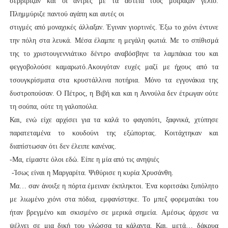
σερβίριζαν και οι άντρες με τα αστεία τους μοίραζαν γέλιο.
Πλημμύριζε παντού αγάπη και αυτές οι
στιγμές από μοναχικές άλλαξαν. Έγιναν γιορτινές. Έξω το χιόνι έντυνε
την πόλη στα λευκά. Μέσα έλαμπε η μεγάλη φωτιά. Με το σπίθισμά
της το χριστουγεννιάτικο δέντρο αναβόσβηνε τα λαμπάκια του και
φεγγοβολούσε καμαρωτό.Ακουγόταν ευχές μαζί με ήχους από τα
τσουγκρίσματα στα κρυστάλλινα ποτήρια. Μόνο τα εγγονάκια της
δυστροπούσαν. Ο Πέτρος, η Βιβή και και η Αννούλα δεν έτρωγαν ούτε
τη σούπα, ούτε τη γαλοπούλα.
Και, ενώ είχε αρχίσει για τα καλά το φαγοπότι, ξαφνικά, χτύπησε
παρατεταμένα το κουδούνι της εξώπορτας. Κοιτάχτηκαν και
διαπίστωσαν ότι δεν έλειπε κανένας.
-Μα, είμαστε όλοι εδώ. Είπε η μία από τις ανηψιές
-Ίσως είναι η Μαργαρίτα. Ψιθύρισε η κυρία Χρυσάνθη.
Μα… σαν άνοιξε η πόρτα έμειναν έκπληκτοι. Ένα κοριτσάκι ξυπόλητο
με λιωμένο χιόνι στα πόδια, εμφανίστηκε. Το μπεζ φορεματάκι του
ήταν βρεγμένο και σκισμένο σε μερικά σημεία. Αμέσως άρχισε να
ψέλνει σε μια δική του γλώσσα τα κάλαντα. Και, μετά… δάκρυα