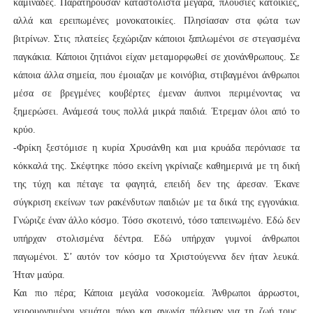
καμινάδες. Παρατηρούσαν καταστόλιστα μέγαρα, πλούσιες κατοικίες,
αλλά και ερειπωμένες μονοκατοικίες. Πλησίασαν στα φώτα των
βιτρίνων. Στις πλατείες ξεχώριζαν κάποιοι ξαπλωμένοι σε στεγασμένα
παγκάκια. Κάποιοι ζητιάνοι είχαν μεταμορφωθεί σε χιονάνθρωπους. Σε
κάποια άλλα σημεία, που έμοιαζαν με κοινόβια, στιβαγμένοι άνθρωποι
μέσα σε βρεγμένες κουβέρτες έμεναν άυπνοι περιμένοντας να
ξημερώσει. Ανάμεσά τους πολλά μικρά παιδιά. Έτρεμαν όλοι από το
κρύο.
-Φρίκη ξεστόμισε η κυρία Χρυσάνθη και μια κρυάδα περόνιασε τα
κόκκαλά της. Σκέφτηκε πόσο εκείνη γκρίνιαζε καθημερινά με τη δική
της τύχη και πέταγε τα φαγητά, επειδή δεν της άρεσαν. Έκανε
σύγκριση εκείνων των ρακένδυτων παιδιών με τα δικά της εγγονάκια.
Γνώριζε έναν άλλο κόσμο. Τόσο σκοτεινό, τόσο ταπεινωμένο. Εδώ δεν
υπήρχαν στολισμένα δέντρα. Εδώ υπήρχαν γυμνοί άνθρωποι
παγωμένοι. Σ’ αυτόν τον κόσμο τα Χριστούγεννα δεν ήταν λευκά.
Ήταν μαύρα.
Και πιο πέρα; Κάποια μεγάλα νοσοκομεία. Άνθρωποι άρρωστοι,
χειρουργημένοι γεμάτοι πόνο και αγωνία πάλευαν για τη ζωή τους.