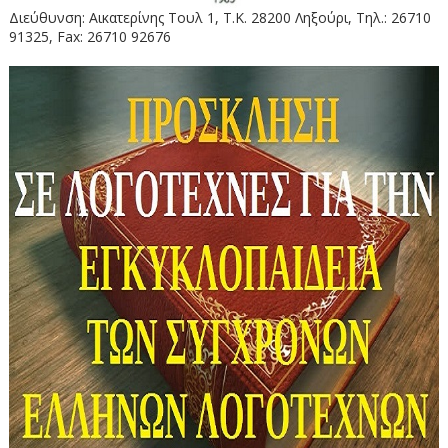
Διεύθυνση: Αικατερίνης Τουλ 1, Τ.Κ. 28200 Ληξούρι, Τηλ.: 26710
91325, Fax: 26710 92676