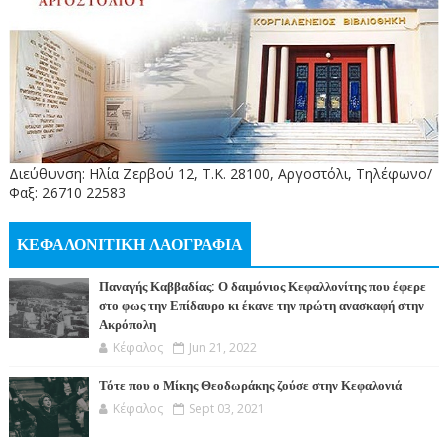
Διεύθυνση: Ηλία Ζερβού 12, Τ.Κ. 28100, Αργοστόλι, Τηλέφωνο/
Φαξ: 26710 22583
ΚΕΦΑΛΟΝΙΤΙΚΗ ΛΑΟΓΡΑΦΙΑ
Παναγής Καββαδίας: Ο δαιμόνιος Κεφαλλονίτης που έφερε
στο φως την Επίδαυρο κι έκανε την πρώτη ανασκαφή στην
Ακρόπολη
Κέφαλος
Jun 21, 2022
Τότε που ο Μίκης Θεοδωράκης ζούσε στην Κεφαλονιά
Κέφαλος
Sept 03, 2021