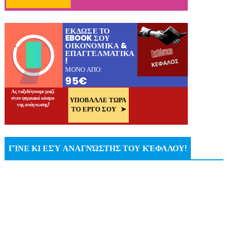
ΓΊΝΕ ΚΙ ΕΣΎ ΑΝΑΓΝΏΣΤΗΣ ΤΟΥ ΚΈΦΑΛΟΥ!