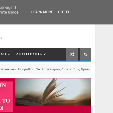
ΕΡΓΑΤΕΣ
ΝΕΕΣ ΣΥΝΕΡΓΑΣΙΕΣ
ΕΠΙΚΟΙΝΩΝΙΑ
user-agent
erate usage
LEARN MORE
GOT IT
ς.
ΥΧΗ
ΛΟΓΟΤΕΧΝΙΑ
 Παραμυθιού- 2ος Πανελλήνιος Διαγωνισμός Χριστουγεννιάτικου Διηγήματος,