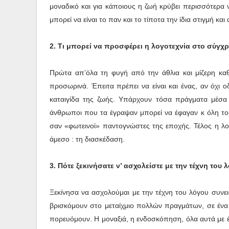
μοναδικό και για κάποιους η ζωή κρύβει περισσότερα
μπορεί να είναι το παν και το τίποτα την ίδια στιγμή κα
2. Τι μπορεί να προσφέρει η λογοτεχνία στο σύγ
Πρώτα απ’όλα τη φυγή από την άθλια και μίζερη κα
προσωρινά. Έπειτα πρέπει να είναι και ένας, αν όχι
καταιγίδα της ζωής. Υπάρχουν τόσα πράγματα μέσα
άνθρωποι που τα έγραψαν μπορεί να έφαγαν κ όλη το
σαν «φωτεινοί» παντογνώστες της εποχής. Τέλος η λ
άμεσο : τη διασκέδαση.
3. Πότε ξεκινήσατε ν’ ασχολείστε με την τέχνη του
Ξεκίνησα να ασχολούμαι με την τέχνη του λόγου συνει
βρισκόμουν στο μεταίχμιο πολλών πραγμάτων, σε έν
πορευόμουν. Η μοναξιά, η ενδοσκόπηση, όλα αυτά με έκ