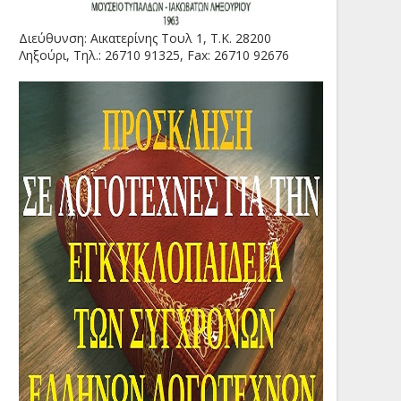
Διεύθυνση: Αικατερίνης Τουλ 1, Τ.Κ. 28200
Ληξούρι, Τηλ.: 26710 91325, Fax: 26710 92676