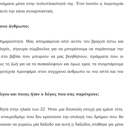
 νοήματα μέσα στην πολυπλοκότητά της. Έτσι λοιπόν η λογοτεχνία
ι αυτό την κάνει συναρπαστική.
χρονο άνθρωπο;
θημερινότητα. Μας απομακρύνει από αυτόν τον βραχνά έστω και
 οδηγός, σίγουρα σύμβουλος για να μπορέσουμε να περάσουμε την
 στα βιβλία που μπορούν να μας βοηθήσουν, πράγματα που οι
υς τη ζωή για να τα ανακαλύψουν και όμως εμείς τα σνομπάρουμε
ογοτεχνία προσφέρει στον σύγχρονο άνθρωπο το πιο απτό και πιο
 λόγου και ποιος ήταν ο λόγος που σας παρότρυνε;
δητά στην ηλικία των 22. Ήταν μια δύσκολη εποχή για εμένα τότε,
α σταυροδρόμι που δεν κρατούσα την επιλογή του δρόμου που θα
αναν να γυρεύω μία διέξοδο και αυτή η διέξοδος στάθηκε για μένα