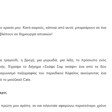
το κρανίο μου. Κατά καιρούς, κάποια από αυτά, μπαρκάρουν σε ένα
βλέπουν σε δημιουργία αποικιών!
 ένα τραγούδι, η βροχή, μια μυρωδιά, μια λέξη, το πρόσωπο ενός
ικής. Έγραψα το διήγημα «Σκάψε Σαμ σκάψε» ένα από τα δύο
ιαγωνισμό πεζογραφίας του περιοδικού Κέφαλος ακούγοντας ένα
 το μιούζικαλ Cats.
ερο;
η πρώτη μου αγάπη, αν και τελευταία αφιερώνω περισσότερο χρόνο