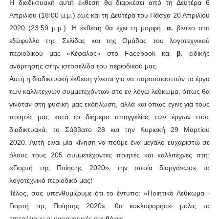
Η διαδικτυακή αυτή έκθεση θα διαρκέσει από τη Δευτέρα 6
Απριλίου (18:00 μ.μ.) έως και τη Δευτέρα του Πάσχα 20 Απριλίου
2020 (23:59 μ.μ.). Η έκθεση θα έχει τη μορφή:
α.
βίντεο στο
εξώφυλλο της Σελίδας και της Ομάδας του λογοτεχνικού
περιοδικού μας «Κέφαλος» στο Facebook και
β.
ειδικής
ανάρτησης στην ιστοσελίδα του περιοδικού μας.
Αυτή η διαδικτυακή έκθεση γίνεται για να παρουσιαστούν τα έργα
των καλλιτεχνών συμμετεχόντων στο εν λόγω λεύκωμα, όπως θα
γινόταν στη φυσική μας εκδήλωση, αλλά και όπως έγινε για τους
ποιητές μας κατά το διήμερο απαγγελίας των έργων τους
διαδικτυακά, το Σάββατο 28 και την Κυριακή 29 Μαρτίου
2020.
Αυτή είναι μία κίνηση να πούμε ένα μεγάλο ευχαριστώ σε
όλους τους 205 συμμετέχοντες ποιητές και καλλιτέχνες στη:
«Γιορτή της Ποίησης 2020», την οποία διοργάνωσε το
λογοτεχνικό περιοδικό μας!
Τέλος, σας υπενθυμίζουμε ότι το έντυπο: «Ποιητικό Λεύκωμα -
Γιορτή της Ποίησης 2020», θα κυκλοφορήσει μόλις το
επιτρέψουν οι υγειονομικές συνθήκες.