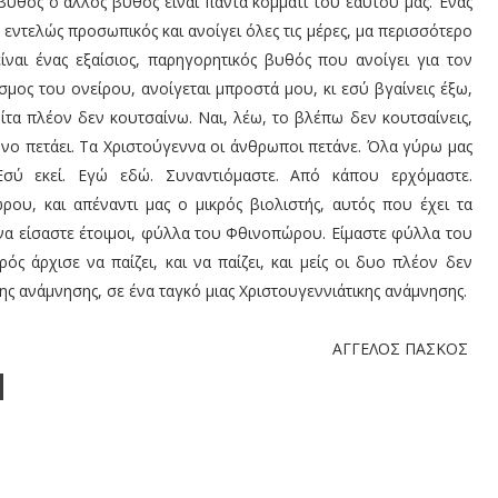
υθός ο άλλος βυθός είναι πάντα κομμάτι του εαυτού μας. Ένας
 εντελώς προσωπικός και ανοίγει όλες τις μέρες, μα περισσότερο
είναι ένας εξαίσιος, παρηγορητικός βυθός που ανοίγει για τον
μος του ονείρου, ανοίγεται μπροστά μου, κι εσύ βγαίνεις έξω,
κοίτα πλέον δεν κουτσαίνω. Ναι, λέω, το βλέπω δεν κουτσαίνεις,
όνο πετάει. Τα Χριστούγεννα οι άνθρωποι πετάνε. Όλα γύρω μας
 Εσύ εκεί. Εγώ εδώ. Συναντιόμαστε. Από κάπου ερχόμαστε.
υ, και απέναντι μας ο μικρός βιολιστής, αυτός που έχει τα
ρα να είσαστε έτοιμοι, φύλλα του Φθινοπώρου. Είμαστε φύλλα του
ς άρχισε να παίζει, και να παίζει, και μείς οι δυο πλέον δεν
 της ανάμνησης, σε ένα ταγκό μιας Χριστουγεννιάτικης ανάμνησης.
ΑΓΓΕΛΟΣ ΠΑΣΚΟΣ