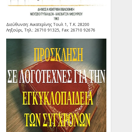
Διεύθυνση: Αικατερίνης Τουλ 1, Τ.Κ. 28200
Ληξούρι, Τηλ.: 26710 91325, Fax: 26710 92676