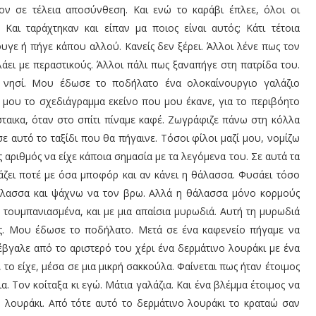
ν σε τέλεια αποσύνθεση. Και ενώ το καράβι έπλεε, όλοι οι
 Και ταράχτηκαν και είπαν μα ποιος είναι αυτός; Κάτι τέτοια
υγε ή πήγε κάπου αλλού. Κανείς δεν ξέρει. Άλλοι λένε πως τον
λάει με περαστικούς. Άλλοι πάλι πως ξαναπήγε στη πατρίδα του.
ο νησί. Μου έδωσε το ποδήλατο ένα ολοκαίνουργιο γαλάζιο
 μου το σχεδιάγραμμα εκείνο που μου έκανε, για το περιβόητο
σταικα, όταν στο σπίτι πίναμε καφέ. Ζωγράφιζε πάνω στη κόλλα
 αυτό το ταξίδι που θα πήγαινε. Τόσοι φίλοι μαζί μου, νομίζω
ς αριθμός να είχε κάποια σημασία με τα λεγόμενα του. Σε αυτά τα
ιάζει ποτέ με όσα μποφόρ και αν κάνει η θάλασσα. Φυσάει τόσο
άλασσα και ψάχνω να τον βρω. Αλλά η θάλασσα μόνο κορμούς
, τουμπανιασμένα, και με μια απαίσια μυρωδιά. Αυτή τη μυρωδιά
ές. Μου έδωσε το ποδήλατο. Μετά σε ένα καφενείο πήγαμε να
έβγαλε από το αριστερό του χέρι ένα δερμάτινο λουράκι με ένα
το είχε, μέσα σε μια μικρή σακκούλα. Φαίνεται πως ήταν έτοιμος
α. Τον κοίταξα κι εγώ. Μάτια γαλάζια. Και ένα βλέμμα έτοιμος να
νο λουράκι. Από τότε αυτό το δερμάτινο λουράκι το κραταώ σαν