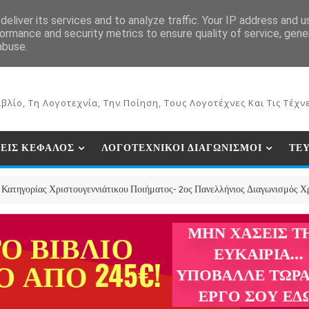
ΕΚΔΟΣΕΙΣ ΒΙΒΛΙΩΝ
ΗΛΕΚΤΡΟΝΙΚΟ ΒΙΒΛΙΟΠΩΛΕΙΟ
ΣΥΝ
eliver its services and to analyze traffic. Your IP address and 
ormance and security metrics to ensure quality of service, gen
abuse.
βλίο, Τη Λογοτεχνία, Την Ποίηση, Τους Λογοτέχνες Και Τις Τέχνε
ΕΙΣ ΚΕΦΑΛΟΣ
ΛΟΓΟΤΕΧΝΙΚΟΙ ΔΙΑΓΩΝΙΣΜΟΙ
ΤΕ
ριστουγεννιάτικου Ποιήματος- 2ος Πανελλήνιος Διαγωνισμός Χριστουγεννιά