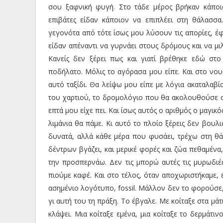
σου ξαφνική φυγή. Στο τάδε μέρος βρήκαν κάποιο
επιβάτες είδαν κάποιον να επιπλέει στη θάλασσα.
γεγονότα από τότε ίσως μου λύσουν τις απορίες, έφ
είδαν απέναντι να γυρνάει στους δρόμους και να μι
Κανείς δεν ξέρει πως και γιατί βρέθηκε εδώ στ
ποδήλατο. Μόλις το αγόρασα μου είπε. Και στο νου
αυτό ταξίδι. Θα λείψω μου είπε με λόγια ακαταλαβί
του χαρτιού, το δρομολόγιο που θα ακολουθούσε σε
επτά μου είχε πει. Και ίσως αυτός ο αριθμός ο μαγικό
λιμάνια θα πάμε. Κι αυτό το πλοίο ξέρεις δεν βουλ
δυνατά, αλλά κάθε μέρα που φυσάει, τρέχω στη θ
δέντρων βγάζει, και μερικέ φορές και ζώα πεθαμένα
την προσπερνάω. Δεν τις μπορώ αυτές τις μυρωδι
πιούμε καφέ. Και στο τέλος, όταν αποχωριστήκαμε, 
ασημένιο λογότυπο, fossil. Μάλλον δεν το φορούσε, 
γι αυτή του τη πράξη. Το έβγαλε. Με κοίταξε στα μάτι
κλάψει. Μια κοίταξε εμένα, μια κοίταξε το δερμάτι