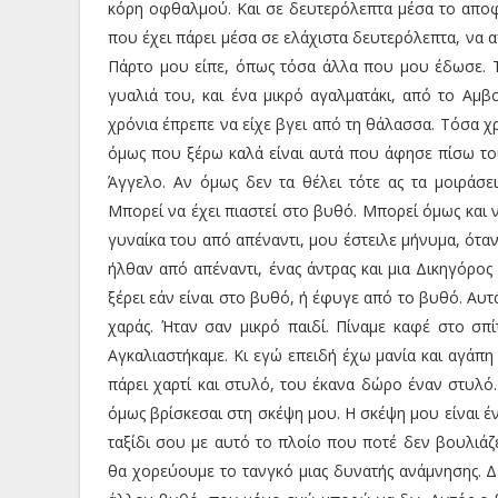
κόρη οφθαλμού. Και σε δευτερόλεπτα μέσα το αποφ
που έχει πάρει μέσα σε ελάχιστα δευτερόλεπτα, να α
Πάρτο μου είπε, όπως τόσα άλλα που μου έδωσε. Τ
γυαλιά του, και ένα μικρό αγαλματάκι, από το Αμβ
χρόνια έπρεπε να είχε βγει από τη θάλασσα. Τόσα χρό
όμως που ξέρω καλά είναι αυτά που άφησε πίσω του
Άγγελο. Αν όμως δεν τα θέλει τότε ας τα μοιράσε
Μπορεί να έχει πιαστεί στο βυθό. Μπορεί όμως και ν
γυναίκα του από απέναντι, μου έστειλε μήνυμα, όταν 
ήλθαν από απέναντι, ένας άντρας και μια Δικηγόρος
ξέρει εάν είναι στο βυθό, ή έφυγε από το βυθό. Αυτ
χαράς. Ήταν σαν μικρό παιδί. Πίναμε καφέ στο σπ
Αγκαλιαστήκαμε. Κι εγώ επειδή έχω μανία και αγάπη 
πάρει χαρτί και στυλό, του έκανα δώρο έναν στυλό
όμως βρίσκεσαι στη σκέψη μου. Η σκέψη μου είναι έ
ταξίδι σου με αυτό το πλοίο που ποτέ δεν βουλιάζ
θα χορεύουμε το τανγκό μιας δυνατής ανάμνησης. Δε