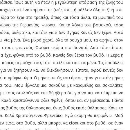
άσισε. Ίσως αυτή να ήταν η μεγαλύτερη απόφαση της ζωής του
ποχωριστεί ένα κομμάτι της ζωής του , ή μάλλον όλη τη ζωή του.
ώρα το έχω στο τραπέζι, όπως και τόσα άλλα, τα μυωπικά του
ούργο της Γερμανίας. Φυσάει. Και τα λόγια του βουσκού, τόσα
νια, σκέφτηκα, και τότε γιατί δεν βγήκε; Κανείς δεν ξέρει. Αυτό
 για μένα. Ένα μικρό χαρτί, όλα τα ρούχα μου, τα αφήνω στον
ι στους φτωχούς. Φυσάει ακόμα πιο δυνατά. Από τότε τίποτα.
α έχει φύγει από το βυθό. Κανείς δεν ξέρει τον βυθό. Η Ζέρα η
πάρεις τα ρούχα του, τότε στείλε κάτι και σε μένα. Τις προάλλες
 για να ζητήσουν και να διεκδικήσουν. Τίποτα, αφού κανείς δεν
ά τα γράφω τώρα. Ο μήνας αυτός του άρεσε, ήταν γι αυτόν μήνας
ίτι του. Μου έβγαλε μια σακούλα με καραμέλες και σοκολάτες.
με τους στυλούς και επειδή ήξερα ότι για να πει κάτι έπρεπε να
. Καλά Χριστούγεννα φίλε Φρέντ, όπου και αν βρίσκεσαι. Πάντα
νας βυθός της θάλασσας και ένας βυθός εκτός θάλασσας. Κάνε το
ει. Καλά Χριστούγεννα Φρεντάκο. Εγώ ακόμη θα περιμένω. Μαζί
ν είσαι στο βυθό, αλλά μπορεί να είσαι και στο βυθό, σε έναν