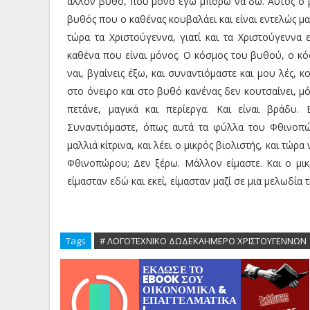
άλλον βυθό, που μόνο εγώ μπορώ να δω. Αυτός ο β
βυθός που ο καθένας κουβαλάει και είναι εντελώς μα
τώρα τα Χριστούγεννα, γιατί και τα Χριστούγεννα 
καθένα που είναι μόνος. Ο κόσμος του βυθού, ο κόσ
ναι, βγαίνεις έξω, και συναντιόμαστε και μου λές, 
στο όνειρο και στο βυθό κανένας δεν κουτσαίνει, μ
πετάνε, μαγικά και περίεργα. Και είναι βράδυ.
Συναντιόμαστε, όπως αυτά τα φύλλα του Φθινοπώρο
μαλλιά κίτρινα, και λέει ο μικρός βιολιστής, και τώ
Φθινοπώρου; Δεν ξέρω. Μάλλον είμαστε. Και ο μικρό
είμασταν εδώ και εκεί, είμασταν μαζί σε μια μελωδία
Tags
# ΛΟΓΟΤΕΧΝΙΚΟ ΔΩΔΕΚΑΗΜΕΡΟ ΧΡΙΣΤΟΥΓΕΝΝΩΝ