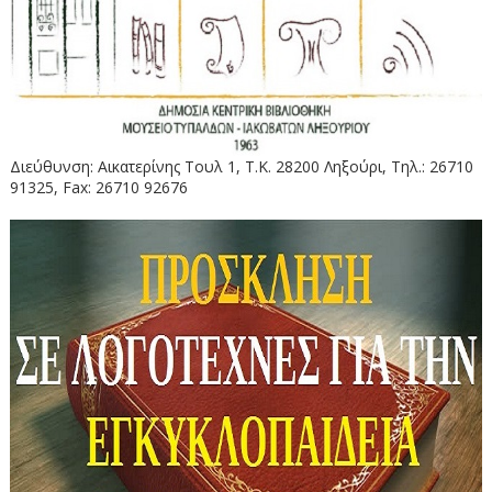
Διεύθυνση: Αικατερίνης Τουλ 1, Τ.Κ. 28200 Ληξούρι, Τηλ.: 26710
91325, Fax: 26710 92676