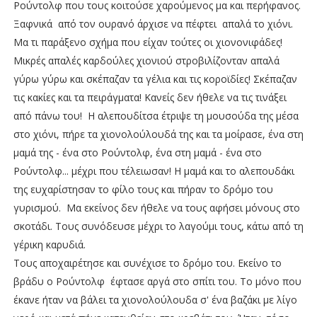
Ρούντολφ που τους κοιτούσε χαρούμενος μα και περήφανος.
Ξαφνικά από τον ουρανό άρχισε να πέφτει απαλά το χιόνι.
Μα τι παράξενο σχήμα που είχαν τούτες οι χιονονιφάδες!
Μικρές απαλές καρδούλες χιονιού στροβιλίζονταν απαλά
γύρω γύρω και σκέπαζαν τα γέλια και τις κοροϊδίες! Σκέπαζαν
τις κακίες και τα πειράγματα! Κανείς δεν ήθελε να τις τινάξει
από πάνω του! Η αλεπουδίτσα έτριψε τη μουσούδα της μέσα
στο χιόνι, πήρε τα χιονολούλουδά της και τα μοίρασε, ένα στη
μαμά της - ένα στο Ρούντολφ, ένα στη μαμά - ένα στο
Ρούντολφ... μέχρι που τέλειωσαν! Η μαμά και το αλεπουδάκι
της ευχαρίστησαν το φίλο τους και πήραν το δρόμο του
γυρισμού. Μα εκείνος δεν ήθελε να τους αφήσει μόνους στο
σκοτάδι. Τους συνόδευσε μέχρι το λαγούμι τους, κάτω από τη
γέρικη καρυδιά.
Τους αποχαιρέτησε και συνέχισε το δρόμο του. Εκείνο το
βράδυ ο Ρούντολφ έφτασε αργά στο σπίτι του. Το μόνο που
έκανε ήταν να βάλει τα χιονολούλουδα σ' ένα βαζάκι με λίγο