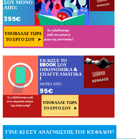
ΓΊΝΕ ΚΙ ΕΣΎ ΑΝΑΓΝΏΣΤΗΣ ΤΟΥ ΚΈΦΑΛΟΥ!