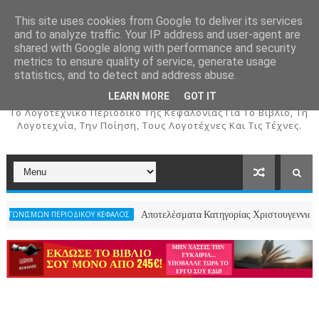
This site uses cookies from Google to deliver its services
and to analyze traffic. Your IP address and user-agent are
shared with Google along with performance and security
metrics to ensure quality of service, generate usage
ΚΕΦΑΛΟΣ
statistics, and to detect and address abuse.
LEARN MORE
GOT IT
To Λογοτεχνικό Περιοδικό Της Κεφαλονιάς Για Το Βιβλίο, Τη
Λογοτεχνία, Την Ποίηση, Τους Λογοτέχνες Και Τις Τέχνες.
Αποτελέσματα Κατηγορίας Χριστουγεννιάτικου Ποιήματο
ΠΕΡΙΟΔΙΚΟΥ ΚΕΦΑΛΟΣ