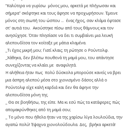
“Καλύτερα να γυρίσω μόνος μου, αρκετά με πλήγωσαν και
σήμερα” σκέφτηκε και τους άφησε να προχωρήσουν. Έμεινε
μόνος στη σιωπή του ώσπου ... ένας ήχος, σαν κλάμα έφτασε
στ' αυτιά του. Ακούστηκε πίσω από τους θάμνους και τον
ανησύχησε. Όταν πλησίασε να δει τι συμβαίνει μια λευκή
αλεπουδίτσα τον κοίταξε με μάτια κλαμένα.
_Τι έχεις μικρή μου; Γιατί κλαις; τη ρώτησε ο Ρούντολφ.
_Χάθηκα, δεν βλέπω πουθενά τη μαμά μου, του απάντησε
συνεχίζοντας να κλαίει με αναφιλητά.
Η αλήθεια ήταν πως πολύ δύσκολα μπορούσε κανείς να βρει
μια άσπρη αλεπού μέσα στο χιονισμένο δάσος αλλά ο
Ρούντολφ είχε καλή καρδιά και δεν θα άφηνε την
αλεπουδίτσα μόνη της.
_ Θα σε βοηθήσω, της είπε. Μα κι εσύ πώς τα κατάφερες; πώς
απομακρύνθηκες από τη μαμά σου;
_ Το μόνο που ήθελα ήταν να της χαρίσω λίγα λουλούδια, την
αγαπώ πολύ! Έψαχνα χιονολούδουλα. Δες, βρήκα αρκετά!