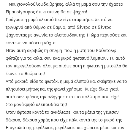
_ Ναι χιονολούλουδα βρήκες, αλλά τη μαμά σου την έχασες!
Είμαι σίγουρος ότι κι εκείνη θα σε ψάχνει!
Πράγματι η μαμά αλεπού δεν είχε σταματήσει λεπτό να
τριγυρνά από θάμνο σε θάμνο, από δέντρο σε δέντρο
ψάχνοντας με αγωνία το αλεπουδάκι της. Η ώρα περνούσε και
κόντευε να πέσει η νύχτα.
Ήταν αυτή ακριβώς τη στιγμή που η μύτη του Ρούντολφ
φώτιζε για τα καλά, σαν ένα μικρό φωτεινό λαμπιόνι! Γι' αυτό
τον περιγελούσαν όλοι μα απόψε αυτή η φωτεινή μυτούλα θα
έκανε το θαύμα της!
Από μακριά είδε το φωτάκι η μαμά αλεπού και σκέφτηκε να το
πλησιάσει μήπως και της φανεί χρήσιμο. Κι είχε δίκιο γιατί
αυτό σαν φάρος την οδήγησε στο πιο πολύτιμο που είχε!
Στο μονάκριβό αλεπουδάκι της!
Όταν έφτασε κοντά το αγκάλιασε και τα μάτια της γέμισαν
δάκρυα, δάκρυα χαράς που είχε πάλι κοντά της το μικρό της!
Η αγκαλιά της μεγάλωσε, μεγάλωσε και χώρεσε μέσα και τον