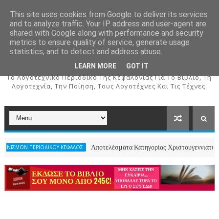
This site uses cookies from Google to deliver its services
and to analyze traffic. Your IP address and user-agent are
shared with Google along with performance and security
metrics to ensure quality of service, generate usage
ΚΕΦΑΛΟΣ
statistics, and to detect and address abuse.
LEARN MORE
GOT IT
To Λογοτεχνικό Περιοδικό Της Κεφαλονιάς Για Το Βιβλίο, Τη
Λογοτεχνία, Την Ποίηση, Τους Λογοτέχνες Και Τις Τέχνες.
Αποτελέσματα Κατηγορίας Χριστουγεννιάτικου Ποιήματος
ΡΙΟΔΙΚΟΥ ΚΕΦΑΛΟΣ