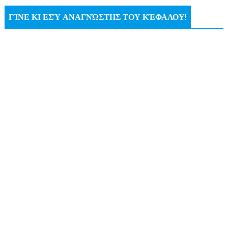
ΓΊΝΕ ΚΙ ΕΣΎ ΑΝΑΓΝΏΣΤΗΣ ΤΟΥ ΚΈΦΑΛΟΥ!