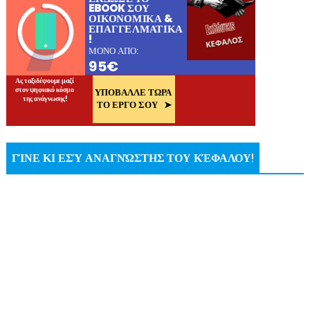
ΓΊΝΕ ΚΙ ΕΣΎ ΑΝΑΓΝΏΣΤΗΣ ΤΟΥ ΚΈΦΑΛΟΥ!