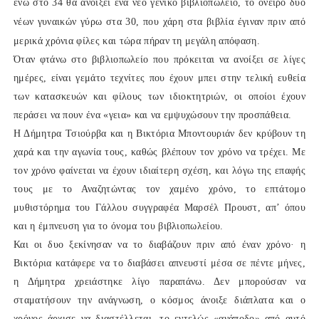
ενώ στο 34 θα ανοίξει ένα νέο γενικό βιβλιοπωλείο, το όνειρο δυο
νέων γυναικών γύρω στα 30, που χάρη στα βιβλία έγιναν πριν από
μερικά χρόνια φίλες και τώρα πήραν τη μεγάλη απόφαση.
Όταν φτάνω στο βιβλιοπωλείο που πρόκειται να ανοίξει σε λίγες
ημέρες, είναι γεμάτο τεχνίτες που έχουν μπει στην τελική ευθεία
των κατασκευών και φίλους των ιδιοκτητριών, οι οποίοι έχουν
περάσει να πουν ένα «γεια» και να εμψυχώσουν την προσπάθεια.
Η Δήμητρα Τσιούρβα και η Βικτόρια Μποντουριάν δεν κρύβουν τη
χαρά και την αγωνία τους, καθώς βλέπουν τον χρόνο να τρέχει. Με
τον χρόνο φαίνεται να έχουν ιδιαίτερη σχέση, και λόγω της επαφής
τους με το Αναζητώντας τον χαμένο χρόνο, το επτάτομο
μυθιστόρημα του Γάλλου συγγραφέα Μαρσέλ Προυστ, απ’ όπου
και η έμπνευση για το όνομα του βιβλιοπωλείου.
Και οι δυο ξεκίνησαν να το διαβάζουν πριν από έναν χρόνο· η
Βικτόρια κατάφερε να το διαβάσει απνευστί μέσα σε πέντε μήνες,
η Δήμητρα χρειάστηκε λίγο παραπάνω. Δεν μπορούσαν να
σταματήσουν την ανάγνωση, ο κόσμος άνοιξε διάπλατα και ο
χρόνος άρχισε να διαστέλλεται, το εντελώς «ανάποδο» από αυτό