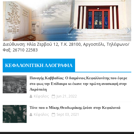
Διεύθυνση: Ηλία Ζερβού 12, Τ.Κ. 28100, Αργοστόλι, Τηλέφωνο/
Φαξ: 26710 22583
ΚΕΦΑΛΟΝΙΤΙΚΗ ΛΑΟΓΡΑΦΙΑ
Παναγής Καββαδίας: Ο δαιμόνιος Κεφαλλονίτης που έφερε
στο φως την Επίδαυρο κι έκανε την πρώτη ανασκαφή στην
Ακρόπολη
Κέφαλος
Jun 21, 2022
Τότε που ο Μίκης Θεοδωράκης ζούσε στην Κεφαλονιά
Κέφαλος
Sept 03, 2021