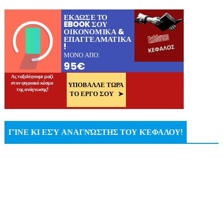
ΓΊΝΕ ΚΙ ΕΣΎ ΑΝΑΓΝΏΣΤΗΣ ΤΟΥ ΚΈΦΑΛΟΥ!