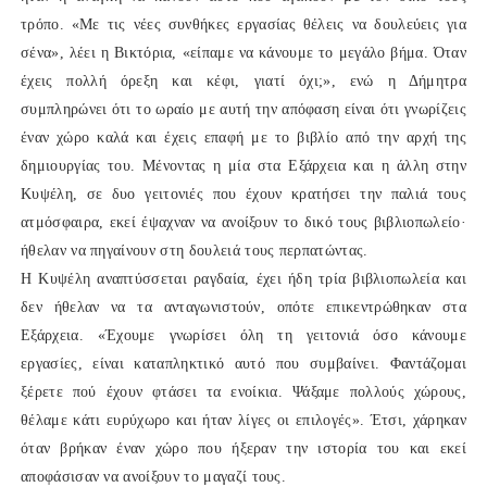
τρόπο. «Με τις νέες συνθήκες εργασίας θέλεις να δουλεύεις για
σένα», λέει η Βικτόρια, «είπαμε να κάνουμε το μεγάλο βήμα. Όταν
έχεις πολλή όρεξη και κέφι, γιατί όχι;», ενώ η Δήμητρα
συμπληρώνει ότι το ωραίο με αυτή την απόφαση είναι ότι γνωρίζεις
έναν χώρο καλά και έχεις επαφή με το βιβλίο από την αρχή της
δημιουργίας του. Μένοντας η μία στα Εξάρχεια και η άλλη στην
Κυψέλη, σε δυο γειτονιές που έχουν κρατήσει την παλιά τους
ατμόσφαιρα, εκεί έψαχναν να ανοίξουν το δικό τους βιβλιοπωλείο·
ήθελαν να πηγαίνουν στη δουλειά τους περπατώντας.
Η Κυψέλη αναπτύσσεται ραγδαία, έχει ήδη τρία βιβλιοπωλεία και
δεν ήθελαν να τα ανταγωνιστούν, οπότε επικεντρώθηκαν στα
Εξάρχεια. «Έχουμε γνωρίσει όλη τη γειτονιά όσο κάνουμε
εργασίες, είναι καταπληκτικό αυτό που συμβαίνει. Φαντάζομαι
ξέρετε πού έχουν φτάσει τα ενοίκια. Ψάξαμε πολλούς χώρους,
θέλαμε κάτι ευρύχωρο και ήταν λίγες οι επιλογές». Έτσι, χάρηκαν
όταν βρήκαν έναν χώρο που ήξεραν την ιστορία του και εκεί
αποφάσισαν να ανοίξουν το μαγαζί τους.