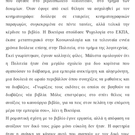
που έφτασε στο βιβλιοπωλείο «Πολιτεία», στο τμήμα των
δοκιμίων. Όταν έφυγε από εκεί θέλησε να ασχοληθεί με τον
κινηματογράφο: δούλεψε σε εταιρείες κινηματογραφικών
παραγωγών, συγκεκριμένα σε πέντε ταινίες, αλλά τελικά την
κέρδισε το βιβλίο. Η Βικτόρια σπούδασε Ψυχολογία στο ΕΚΠΑ,
έκανε μεταπτυχιακό στην Κοινωνιολογία και τα τελευταία εννέα
χρόνια δούλευε επίσης στην Πολιτεία, στο τμήμα της λογοτεχνίας.
Εκεί γνωρίστηκαν, έγιναν κολλητές φίλες. Μάλιστα ομολογούν ότι
η Πολιτεία ήταν ένα μεγάλο σχολείο για δυο κορίτσια που
αγαπούσαν το διάβασμα, μια εμπειρία ανεκτίμητη και αλησμόνητη,
μια δουλειά σε ωραίο περιβάλλον όπου συνεχίζεις να μαθαίνεις και
να διαβάζεις. «Γνωρίζεις τους εκδότες οι οποίοι σε βοηθούν να
διαβάζεις νέα βιβλία. Μόλις επιστρέφεις στο σπίτι θέλεις να
ανοίξεις το καινούργιο βιβλίο, για να πεις στον πελάτη την επόμενη
μέρα την εμπειρία σου», λέει η Βικτόρια.
Η ρομαντική σχέση με το βιβλίο έγινε εργασία, αλλά η απόφαση να
ανοίξουν τον δικό τους χώρο μόνο εύκολη δεν ήταν. Η αφετηρία
ήταν η ανάγκη να κάνουν αυτό που αγαπούν με τον δικό τους