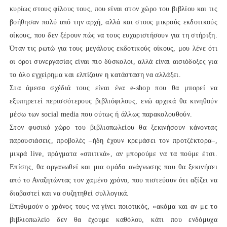
κυρίως στους φίλους τους, που είναι στον χώρο του βιβλίου και τις
βοήθησαν πολύ από την αρχή, αλλά και στους μικρούς εκδοτικούς
οίκους, που δεν ξέρουν πώς να τους ευχαριστήσουν για τη στήριξη.
Όταν τις ρωτώ για τους μεγάλους εκδοτικούς οίκους, μου λένε ότι
οι όροι συνεργασίας είναι πιο δύσκολοι, αλλά είναι αισιόδοξες για
το όλο εγχείρημα και ελπίζουν η κατάσταση να αλλάξει.
Στα άμεσα σχέδιά τους είναι ένα e-shop που θα μπορεί να
εξυπηρετεί περισσότερους βιβλιόφιλους, ενώ αρχικά θα κινηθούν
μέσω των social media που ούτως ή άλλως παρακολουθούν.
Στον φυσικό χώρο του βιβλιοπωλείου θα ξεκινήσουν κάνοντας
παρουσιάσεις, προβολές –ήδη έχουν κρεμάσει τον προτζέκτορα‒,
μικρά live, πράγματα «σπιτικά», αν μπορούμε να τα πούμε έτσι.
Επίσης, θα οργανωθεί και μια ομάδα ανάγνωσης που θα ξεκινήσει
από το Αναζητώντας τον χαμένο χρόνο, που πιστεύουν ότι αξίζει να
διαβαστεί και να συζητηθεί συλλογικά.
Επιθυμούν ο χρόνος τους να γίνει ποιοτικός, «ακόμα και αν με το
βιβλιοπωλείο δεν θα έχουμε καθόλου, κάτι που ενδόμυχα