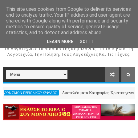
This site uses cookies from Google to deliver its services
and to analyze traffic. Your IP address and user-agent are
shared with Google along with performance and security
metrics to ensure quality of service, generate usage
ΚΕΦΑΛΟΣ
statistics, and to detect and address abuse.
LEARN MORE
GOT IT
To Λογοτεχνικό Περιοδικό Της Κεφαλονιάς Για Το Βιβλίο, Τη
Λογοτεχνία, Την Ποίηση, Τους Λογοτέχνες Και Τις Τέχνες.
Αποτελέσματα Κατηγορίας Χριστουγεννιάτικου Ποιήματος- 2ο
ΙΚΟΥ ΚΕΦΑΛΟΣ