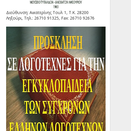
Διεύθυνση: Αικατερίνης Τουλ 1, Τ.Κ. 28200
Ληξούρι, Τηλ.: 26710 91325, Fax: 26710 92676