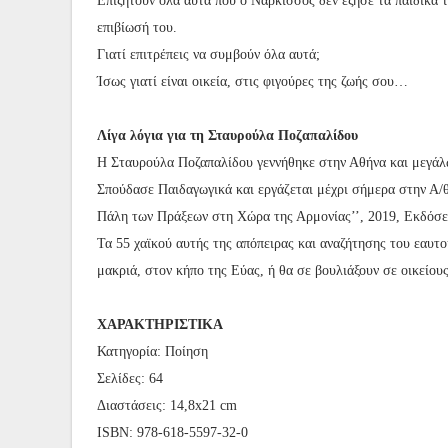
Επιζητούν όλα αυτά που ο Νάρκισσος δεν έζησε τα παιδικά τ
επιβίωσή του.
Γιατί επιτρέπεις να συμβούν όλα αυτά;
Ίσως γιατί είναι οικεία, στις φιγούρες της ζωής σου…
Λίγα λόγια για τη Σταυρούλα Ποζαπαλίδου
Η Σταυρούλα Ποζαπαλίδου γεννήθηκε στην Αθήνα και μεγάλω
Σπούδασε Παιδαγωγικά και εργάζεται μέχρι σήμερα στην Α/θ
Πάλη των Πράξεων στη Χώρα της Αρμονίας’’, 2019, Εκδόσει
Τα 55 χαϊκού αυτής της απόπειρας και αναζήτησης του εαυτο
μακριά, στον κήπο της Εύας, ή θα σε βουλιάξουν σε οικείους
ΧΑΡΑΚΤΗΡΙΣΤΙΚΑ
Κατηγορία: Ποίηση
Σελίδες: 64
Διαστάσεις: 14,8x21 cm
ISBN: 978-618-5597-32-0