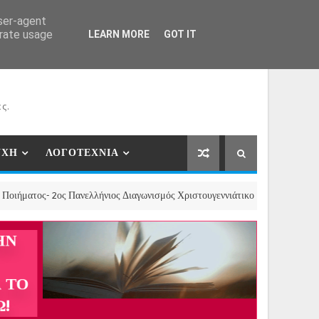
ΕΡΓΑΤΕΣ
ΝΕΕΣ ΣΥΝΕΡΓΑΣΙΕΣ
ΕΠΙΚΟΙΝΩΝΙΑ
user-agent
erate usage
LEARN MORE
GOT IT
ς.
ΥΧΗ
ΛΟΓΟΤΕΧΝΙΑ
 2ος Πανελλήνιος Διαγωνισμός Χριστουγεννιάτικου Διηγήματος, Παραμυθιού 