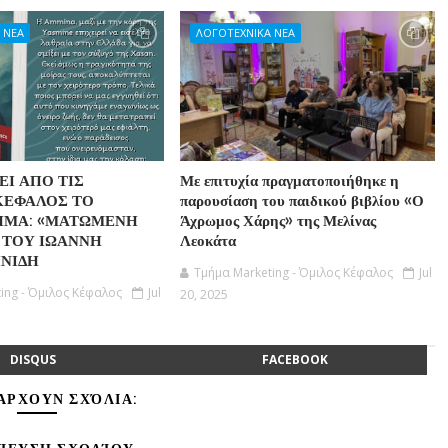
 ΝΕΑ
ΛΟΓΟΤΕΧΝΙΚΑ ΝΕΑ
Ι ΑΠΟ ΤΙΣ
Με επιτυχία πραγματοποιήθηκε η
ΚΕΦΑΛΟΣ ΤΟ
παρουσίαση του παιδικού βιβλίου «Ο
ΗΜΑ: «ΜΑΤΩΜΕΝΗ
Άχρωμος Χάρης» της Μελίνας
 ΤΟΥ ΙΩΑΝΝΗ
Λεοκάτα
ΝΙΔΗ
Τμήμα Marketing - Όμιλος Κέφαλος
Jul
ing - Όμιλος Κέφαλος
Jul
20, 2025
DISQUS
FACEBOOK
ΆΡΧΟΥΝ ΣΧΌΛΙΑ: