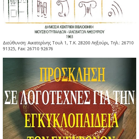
Διεύθυνση: Αικατερίνης Τουλ 1, Τ.Κ. 28200 Ληξούρι, Τηλ.: 26710
91325, Fax: 26710 92676