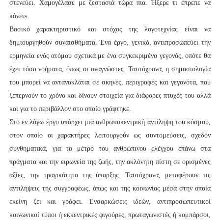
στενεύει. Χαμογέλασε με ζεστασιά τώρα πια. Ήξερε τι έπρεπε να
κάνει».
Βασικό χαρακτηριστικό και στόχος της λογοτεχνίας είναι να
δημιουργηθούν συναισθήματα. Ένα έργο, γενικά, αντιπροσωπεύει την
ερμηνεία ενός ατόμου σχετικά με ένα συγκεκριμένο γεγονός, οπότε θα
έχει τόσα νοήματα, όπως οι αναγνώστες. Ταυτόχρονα, η σημασιολογία
του μπορεί να αντανακλάται σε σκηνές, περιγραφές και γεγονότα, που
ξεπερνούν το χρόνο και δίνουν στοιχεία για διάφορες πτυχές του αλλά
και για το περιβάλλον στο οποίο γράφτηκε.
Στο εν λόγω έργο υπάρχει μια ανθρωποκεντρική αντίληψη του κόσμου,
στον οποίο οι χαρακτήρες λειτουργούν ως συντομεύσεις, σχεδόν
συνθηματικά, για το μέτρο του ανθρώπινου ελέγχου επάνω στα
πράγματα και την ειρωνεία της ζωής, την ακλόνητη πίστη σε ορισμένες
αξίες, την τραγικότητα της ύπαρξης. Ταυτόχρονα, μεταφέρουν τις
αντιλήψεις της συγγραφέως, όπως και της κοινωνίας μέσα στην οποία
εκείνη ζει και γράφει. Ενσαρκώσεις ιδεών, αντιπροσωπευτικοί
κοινωνικοί τύποι ή εκκεντρικές φιγούρες, πρωταγωνιστές ή κομπάρσοι,