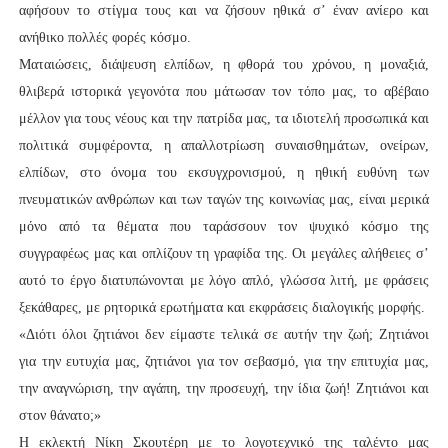
αφήσουν το στίγμα τους και να ζήσουν ηθικά σ’ έναν ανίερο και
ανήθικο πολλές φορές κόσμο.
Ματαιώσεις, διάψευση ελπίδων, η φθορά του χρόνου, η μοναξιά,
θλιβερά ιστορικά γεγονότα που μάτωσαν τον τόπο μας, το αβέβαιο
μέλλον για τους νέους και την πατρίδα μας, τα ιδιοτελή προσωπικά και
πολιτικά συμφέροντα, η απαλλοτρίωση συναισθημάτων, ονείρων,
ελπίδων, στο όνομα του εκσυγχρονισμού, η ηθική ευθύνη των
πνευματικών ανθρώπων και των ταγών της κοινωνίας μας, είναι μερικά
μόνο από τα θέματα που ταράσσουν τον ψυχικό κόσμο της
συγγραφέως μας και οπλίζουν τη γραφίδα της. Οι μεγάλες αλήθειες σ’
αυτό το έργο διατυπώνονται με λόγο απλό, γλώσσα λιτή, με φράσεις
ξεκάθαρες, με ρητορικά ερωτήματα και εκφράσεις διαλογικής μορφής.
«Διότι όλοι ζητιάνοι δεν είμαστε τελικά σε αυτήν την ζωή; Ζητιάνοι
για την ευτυχία μας, ζητιάνοι για τον σεβασμό, για την επιτυχία μας,
την αναγνώριση, την αγάπη, την προσευχή, την ίδια ζωή! Ζητιάνοι και
στον θάνατο;»
Η εκλεκτή Νίκη Σκουτέρη με το λογοτεχνικό της ταλέντο μας