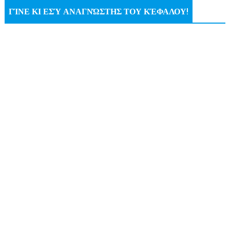
ΓΊΝΕ ΚΙ ΕΣΎ ΑΝΑΓΝΏΣΤΗΣ ΤΟΥ ΚΈΦΑΛΟΥ!