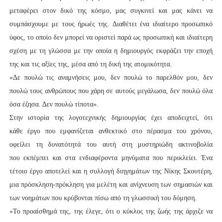
μεταφέρει στον δικό της κόσμο, μας συγκινεί και μας κάνει να
συμπάσχουμε με τους ήρωές της. Διαθέτει ένα ιδιαίτερο προσωπικό
ύφος, το οποίο δεν μπορεί να οριστεί παρά ως προσωπική και ιδιαίτερη
σχέση με τη γλώσσα με την οποία η δημιουργός εκφράζει την εποχή
της και τις αξίες της, μέσα από τη δική της ατομικότητα.
«Δε πουλώ τις αναμνήσεις μου, δεν πουλώ το παρελθόν μου, δεν
πουλώ τους ανθρώπους που χάρη σε αυτούς μεγάλωσα, δεν πουλώ όλα
όσα έζησα. Δεν πουλώ τίποτα».
Στην ιστορία της λογοτεχνικής δημιουργίας έχει αποδειχτεί, ότι
κάθε έργο που εμφανίζεται ανθεκτικό στο πέρασμα του χρόνου,
οφείλει τη δυνατότητά του αυτή στη μυστηριώδη ακτινοβολία
που εκπέμπει και στα ενδιαφέροντα μηνύματα που περικλείει. Ένα
τέτοιο έργο αποτελεί και η συλλογή διηγημάτων της Νίκης Σκουτέρη,
μια πρόσκληση-πρόκληση για μελέτη και ανίχνευση των σημασιών και
των νοημάτων που κρύβονται πίσω από τη γλωσσική του δόμηση.
«Το προαίσθημά της, της έλεγε, ότι ο κύκλος της ζωής της άρχιζε να