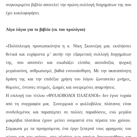
συγκεκριμένο βιβλίο αποτελεί την πρώτη συλλογή διηγημάτων της που
έχει κυκλοφορήσει.
Λίγα λόγια για το βιβλίο (εκ του προλόγου)
«Πολύπλευρη προσωπικότητα η κ. Νίκη Σκουτέρη μας εκπλήσσει
θετικά και ευχάριστα μ’ αυτήν την εξαιρετική συλλογή διηγημάτων
της, που αποπνέει και ευωδιάζει ελπίδα, αισιοδοξία, ψυχική
μεγαλοσύνη, ανθρωπισμό, βαθιά ενσυναίσθηση. Με την ακαταπόνητη
δράση της και την επιδέξια χρήση του λόγου ζωντανεύει μνήμες,
θύμισες, έντονες στιγμές, ζωηρές και ονειρεμένες αναμνήσεις.
Η επιλογή του τίτλου «ΦΥΛΛΟΒΟΛΟΙ ΠΛΑΤΑΝΟΙ» δεν έγινε τυχαία
από τη συγγραφέα μας. Συνειρμικά ο φυλλοβόλος πλάτανος είναι
συνδεδεμένος και παραπέμπει σε πολλές παραδόσεις, ενώ μεγάλα
μακρόβια πλατάνια έχουν μείνει ονομαστά στα πέρατα του χρόνου.
Σύμφωνα με τα προηγούμενα, ένα έργο ξεπερνά τους φραγμούς του
χώρου και του χρόνου, στο πλαίσιο των οποίων δημιουργήθηκε και