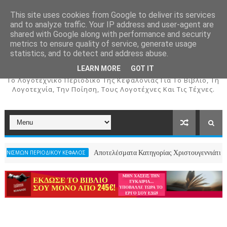
This site uses cookies from Google to deliver its services
and to analyze traffic. Your IP address and user-agent are
shared with Google along with performance and security
metrics to ensure quality of service, generate usage
ΚΕΦΑΛΟΣ
statistics, and to detect and address abuse.
LEARN MORE
GOT IT
To Λογοτεχνικό Περιοδικό Της Κεφαλονιάς Για Το Βιβλίο, Τη
Λογοτεχνία, Την Ποίηση, Τους Λογοτέχνες Και Τις Τέχνες.
Αποτελέσματα Κατηγορίας Χριστουγεννιάτικου Ποιήματος- 2ος
ΚΟΥ ΚΕΦΑΛΟΣ