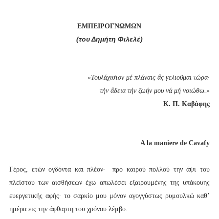
ΕΜΠΕΙΡΟΓΝΩΜΩΝ
(του Δημήτη Φιλελέ)
«Τουλάχιστον μέ πλάναις ἂς γελιοῦμαι τώρα∙
τήν ἂδεια τήν ζωήν μου νά μή νοιώθω.»
Κ. Π. Καβάφης
A la maniere de Cavafy
Γέρος, ετών ογδόντα και πλέον∙ προ καιρού πολλού την άψι του
πλείστου των αισθήσεων έχω απωλέσει εξαιρουμένης της υπάκουης
ευεργετικής αφής∙ το σαρκίο μου μόνον αγογγύστως ρυμουλκώ καθ’
ημέρα εις την άφθαρτη του χρόνου λέμβο.