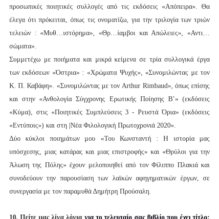
προσωπικές ποιητικές συλλογές από τις εκδόσεις «Απόπειρα». Θα
έλεγα ότι πρόκειται, όπως τις ονοματίζω, για την τριλογία των τριών
τελειών : «Μυθ…ιστόρημα», «Θρ…ίαμβοι και Απώλειες», «Αντι…
σώματα».
Συμμετέχω με ποιήματα και μικρά κείμενα σε τρία συλλογικά έργα
των εκδόσεων «Όστρια» : «Χρώματα Ψυχής», «Συνομιλώντας με τον
Κ. Π. Καβάφη». «Συνομιλώντας με τον Arthur Rimbaud», όπως επίσης
και στην «Ανθολογία Σύγχρονης Ερωτικής Ποίησης Β’» (εκδόσεις
«Κύμα), στις «Ποιητικές Συμπλεύσεις 3 - Ρευστά Όρια» (εκδόσεις
«Εντύποις») και στη |Νέα Φιλολογική Πρωτοχρονιά 2020».
Δύο κύκλοι ποιημάτων μου «Του Κωνσταντή : Η ιστορία μας
υπόσχεσης, μιας κατάρας και μιας επιστροφής» και «Θρύλοι για την
Άλωση της Πόλης» έχουν μελοποιηθεί από τον Φίλιππο Πλακιά και
συνοδεύουν την παρουσίαση των λαϊκών αφηγηματικών έργων, σε
συνεργασία με τον παραμυθά Δημήτρη Προύσαλη.
10. Πείτε μας λίγα λόγια
για το τελευταίο σας βιβλίο που έχει τίτλο: