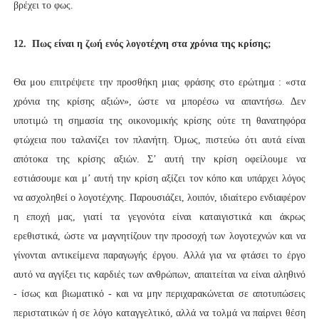
βρέχει το φως.
12. Πως είναι η ζωή ενός λογοτέχνη στα χρόνια της κρίσης;
Θα μου επιτρέψετε την προσθήκη μιας φράσης στο ερώτημα : «στα
χρόνια της κρίσης αξιών», ώστε να μπορέσω να απαντήσω. Δεν
υποτιμώ τη σημασία της οικονομικής κρίσης ούτε τη θανατηφόρα
φτώχεια που ταλανίζει τον πλανήτη. Όμως, πιστεύω ότι αυτά είναι
απότοκα της κρίσης αξιών. Σ’ αυτή την κρίση οφείλουμε να
εστιάσουμε και μ’ αυτή την κρίση αξίζει τον κόπο και υπάρχει λόγος
να ασχοληθεί ο λογοτέχνης. Παρουσιάζει, λοιπόν, ιδιαίτερο ενδιαφέρον
η εποχή μας, γιατί τα γεγονότα είναι καταιγιστικά και άκρως
ερεθιστικά, ώστε να μαγνητίζουν την προσοχή των λογοτεχνών και να
γίνονται αντικείμενα παραγωγής έργου. Αλλά για να φτάσει το έργο
αυτό να αγγίξει τις καρδιές των ανθρώπων, απαιτείται να είναι αληθινό
- ίσως και βιωματικό - και να μην περιχαρακώνεται σε αποτυπώσεις
περιστατικών ή σε λόγο καταγγελτικό, αλλά να τολμά να παίρνει θέση