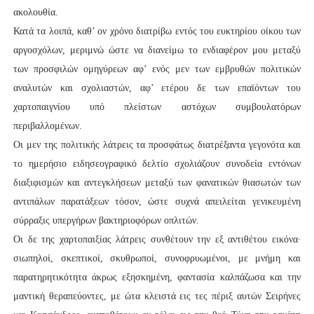
ακολουθία.
Κατά τα λοιπά, καθ’ ον χρόνο διατρίβω εντός του ευκτηρίου οίκου των
αργοσχόλων, μεριμνώ ώστε να διανείμω το ενδιαφέρον μου μεταξύ
των προσφιλών ομηγύρεων αφ’ ενός μεν των εμβρυθών πολιτικών
αναλυτών και σχολιαστών, αφ’ ετέρου δε των επαϊόντων του
χαρτοπαιγνίου υπό πλείστων αστόχων συμβουλατόρων
περιβαλλομένων.
Οι μεν της πολιτικής λάτρεις τα προσφάτως διατρέξαντα γεγονότα και
το ημερήσιο ειδησεογραφικό δελτίο σχολιάζουν συνοδεία εντόνων
διαξιφισμών και αντεγκλήσεων μεταξύ των φανατικών θιασωτών των
αντιπάλων παρατάξεων τόσον, ώστε συχνά απειλείται γενικευμένη
σύρραξις υπεργήρων βακτηριοφόρων οπλιτών.
Οι δε της χαρτοπαιξίας λάτρεις συνθέτουν την εξ αντιθέτου εικόνα∙
σιωπηλοί, σκεπτικοί, σκυθρωποί, συνοφρυωμένοι, με μνήμη και
παρατηρητικότητα άκρως εξησκημένη, φαντασία καλπάζωσα και την
μαντική θεραπεύοντες, με ώτα κλειστά εις τες πέριξ αυτών Σειρήνες