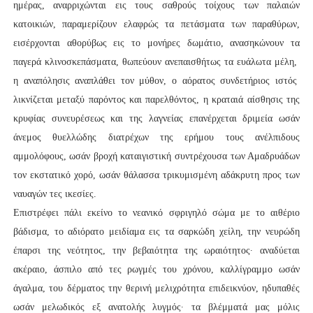
ημέρας, αναρριχώνται εις τους σαθρούς τοίχους των παλαιών
κατοικιών, παραμερίζουν ελαφρώς τα πετάσματα των παραθύρων,
εισέρχονται αθορύβως εις το μονήρες δωμάτιο, ανασηκώνουν τα
παγερά κλινοσκεπάσματα, θωπεύουν ανεπαισθήτως τα ευάλωτα μέλη,
η αναπόλησις αναπλάθει τον μύθον, ο αόρατος συνδετήριος ιστός
λικνίζεται μεταξύ παρόντος και παρελθόντος, η κραταιά αίσθησις της
κρυφίας συνευρέσεως και της λαγνείας επανέρχεται δριμεία ωσάν
άνεμος θυελλώδης διατρέχων της ερήμου τους ανέλπιδους
αμμολόφους, ωσάν βροχή καταιγιστική συντρέχουσα των Αμαδρυάδων
τον εκστατικό χορό, ωσάν θάλασσα τρικυμισμένη αδάκρυτη προς των
ναυαγών τες ικεσίες.
Επιστρέφει πάλι εκείνο το νεανικό σφριγηλό σώμα με το αιθέριο
βάδισμα, το αδιόρατο μειδίαμα εις τα σαρκώδη χείλη, την νευρώδη
έπαρσι της νεότητος, την βεβαιότητα της ωραιότητος∙ αναδύεται
ακέραιο, άσπιλο από τες ρωγμές του χρόνου, καλλίγραμμο ωσάν
άγαλμα, του δέρματος την θερινή μελιχρότητα επιδεικνύον, ηδυπαθές
ωσάν μελωδικός εξ ανατολής λυγμός∙ τα βλέμματά μας μόλις