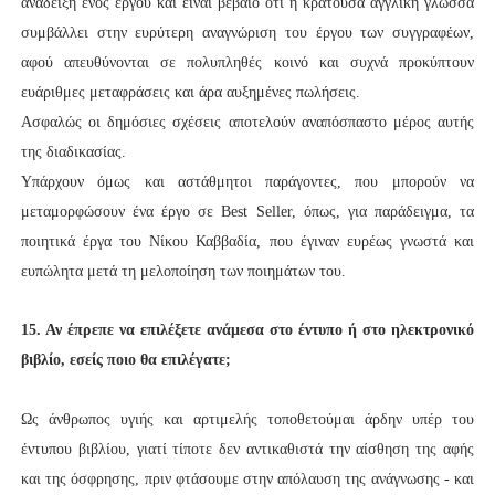
ανάδειξη ενός έργου και είναι βέβαιο ότι η κρατούσα αγγλική γλώσσα
συμβάλλει στην ευρύτερη αναγνώριση του έργου των συγγραφέων,
αφού απευθύνονται σε πολυπληθές κοινό και συχνά προκύπτουν
ευάριθμες μεταφράσεις και άρα αυξημένες πωλήσεις.
Ασφαλώς οι δημόσιες σχέσεις αποτελούν αναπόσπαστο μέρος αυτής
της διαδικασίας.
Υπάρχουν όμως και αστάθμητοι παράγοντες, που μπορούν να
μεταμορφώσουν ένα έργο σε Best Seller, όπως, για παράδειγμα, τα
ποιητικά έργα του Νίκου Καββαδία, που έγιναν ευρέως γνωστά και
ευπώλητα μετά τη μελοποίηση των ποιημάτων του.
15. Αν έπρεπε να επιλέξετε ανάμεσα στο έντυπο ή στο ηλεκτρονικό
βιβλίο, εσείς ποιο θα
επιλέγατε;
Ως άνθρωπος υγιής και αρτιμελής τοποθετούμαι άρδην υπέρ του
έντυπου βιβλίου, γιατί τίποτε δεν αντικαθιστά την αίσθηση της αφής
και της όσφρησης, πριν φτάσουμε στην απόλαυση της ανάγνωσης - και