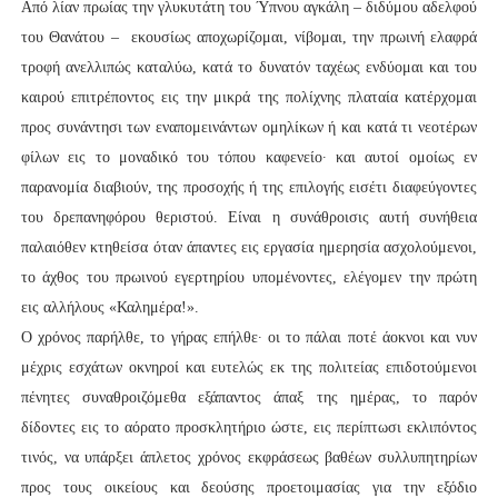
Από λίαν πρωίας την γλυκυτάτη του Ύπνου αγκάλη – διδύμου αδελφού
του Θανάτου – εκουσίως αποχωρίζομαι, νίβομαι, την πρωινή ελαφρά
τροφή ανελλιπώς καταλύω, κατά το δυνατόν ταχέως ενδύομαι και του
καιρού επιτρέποντος εις την μικρά της πολίχνης πλαταία κατέρχομαι
προς συνάντησι των εναπομεινάντων ομηλίκων ή και κατά τι νεοτέρων
φίλων εις το μοναδικό του τόπου καφενείο∙ και αυτοί ομοίως εν
παρανομία διαβιούν, της προσοχής ή της επιλογής εισέτι διαφεύγοντες
του δρεπανηφόρου θεριστού. Είναι η συνάθροισις αυτή συνήθεια
παλαιόθεν κτηθείσα όταν άπαντες εις εργασία ημερησία ασχολούμενοι,
το άχθος του πρωινού εγερτηρίου υπομένοντες, ελέγομεν την πρώτη
εις αλλήλους «Καλημέρα!».
Ο χρόνος παρήλθε, το γήρας επήλθε∙ οι το πάλαι ποτέ άοκνοι και νυν
μέχρις εσχάτων οκνηροί και ευτελώς εκ της πολιτείας επιδοτούμενοι
πένητες συναθροιζόμεθα εξάπαντος άπαξ της ημέρας, το παρόν
δίδοντες εις το αόρατο προσκλητήριο ώστε, εις περίπτωσι εκλιπόντος
τινός, να υπάρξει άπλετος χρόνος εκφράσεως βαθέων συλλυπητηρίων
προς τους οικείους και δεούσης προετοιμασίας για την εξόδιο