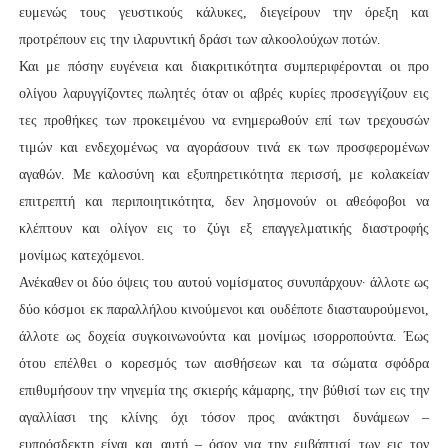
ευμενώς τους γευστικούς κάλυκες, διεγείρουν την όρεξη και
προτρέπουν εις την ιλαρυντική δράσι των αλκοολούχων ποτών.
Και με πόσην ευγένεια και διακριτικότητα συμπεριφέρονται οι προ
ολίγου λαρυγγίζοντες πωλητές όταν οι αβρές κυρίες προσεγγίζουν εις
τες προθήκες των προκειμένου να ενημερωθούν επί των τρεχουσών
τιμών και ενδεχομένως να αγοράσουν τινά εκ των προσφερομένων
αγαθών. Με καλοσύνη και εξυπηρετικότητα περισσή, με κολακείαν
επιτρεπτή και περιποιητικότητα, δεν λησμονούν οι αθεόφοβοι να
κλέπτουν και ολίγον εις το ζύγι εξ επαγγελματικής διαστροφής
μονίμως κατεχόμενοι.
Ανέκαθεν οι δύο όψεις του αυτού νομίσματος συνυπάρχουν∙ άλλοτε ως
δύο κόσμοι εκ παραλλήλου κινούμενοι και ουδέποτε διασταυρούμενοι,
άλλοτε ως δοχεία συγκοινωνούντα και μονίμως ισορροπούντα. Έως
ότου επέλθει ο κορεσμός των αισθήσεων και τα σώματα σφόδρα
επιθυμήσουν την νηνεμία της σκιερής κάμαρης, την βύθισί των εις την
αγαλλίασι της κλίνης όχι τόσον προς ανάκτησι δυνάμεων –
ευπρόσδεκτη είναι και αυτή – όσον για την εμβάπτισί των εις τον