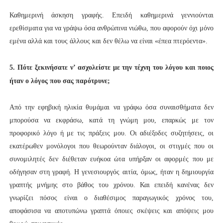
Καθημερινή άσκηση γραφής. Επειδή καθημερινά γεννιούνται
ερεθίσματα για να γράψω όσα ανθρώπινα νιώθω, που αφορούν όχι μόνο
εμένα αλλά και τους άλλους και δεν θέλω να είναι «έπεα πτερόεντα».
5. Πότε ξεκινήσατε ν’ ασχολείστε με την τέχνη του λόγου και ποιος
ήταν ο λόγος που σας παρότρυνε;
Από την εφηβική ηλικία θυμάμαι να γράφω όσα συναισθήματα δεν
μπορούσα να εκφράσω, κατά τη γνώμη μου, επαρκώς με τον
προφορικό λόγο ή με τις πράξεις μου. Οι αδιέξοδες συζητήσεις, οι
εκατέρωθεν μονόλογοι που θεωρούνταν διάλογοι, οι στιγμές που οι
συνομιλητές δεν διέθεταν ευήκοα ώτα υπήρξαν οι αφορμές που με
οδήγησαν στη γραφή. Η γενεσιουργός αιτία, όμως, ήταν η δημιουργία
γραπτής μνήμης στο βάθος του χρόνου. Και επειδή κανένας δεν
γνωρίζει πόσος είναι ο διαθέσιμος παραγωγικός χρόνος του,
αποφάσισα να αποτυπώνω γραπτά όποιες σκέψεις και απόψεις μου