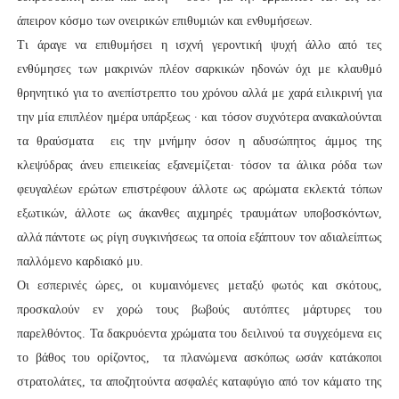
άπειρον κόσμο των ονειρικών επιθυμιών και ενθυμήσεων.
Τι άραγε να επιθυμήσει η ισχνή γεροντική ψυχή άλλο από τες
ενθύμησες των μακρινών πλέον σαρκικών ηδονών όχι με κλαυθμό
θρηνητικό για το ανεπίστρεπτο του χρόνου αλλά με χαρά ειλικρινή για
την μία επιπλέον ημέρα υπάρξεως ∙ και τόσον συχνότερα ανακαλούνται
τα θραύσματα εις την μνήμην όσον η αδυσώπητος άμμος της
κλεψύδρας άνευ επιεικείας εξανεμίζεται∙ τόσον τα άλικα ρόδα των
φευγαλέων ερώτων επιστρέφουν άλλοτε ως αρώματα εκλεκτά τόπων
εξωτικών, άλλοτε ως άκανθες αιχμηρές τραυμάτων υποβοσκόντων,
αλλά πάντοτε ως ρίγη συγκινήσεως τα οποία εξάπτουν τον αδιαλείπτως
παλλόμενο καρδιακό μυ.
Οι εσπερινές ώρες, οι κυμαινόμενες μεταξύ φωτός και σκότους,
προσκαλούν εν χορώ τους βωβούς αυτόπτες μάρτυρες του
παρελθόντος. Τα δακρυόεντα χρώματα του δειλινού τα συγχεόμενα εις
το βάθος του ορίζοντος, τα πλανώμενα ασκόπως ωσάν κατάκοποι
στρατολάτες, τα αποζητούντα ασφαλές καταφύγιο από τον κάματο της