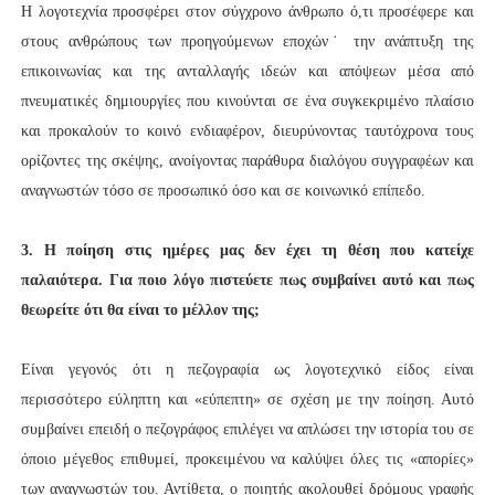
Η λογοτεχνία προσφέρει στον σύγχρονο άνθρωπο ό,τι προσέφερε και
στους ανθρώπους των προηγούμενων εποχών˙ την ανάπτυξη της
επικοινωνίας και της ανταλλαγής ιδεών και απόψεων μέσα από
πνευματικές δημιουργίες που κινούνται σε ένα συγκεκριμένο πλαίσιο
και προκαλούν το κοινό ενδιαφέρον, διευρύνοντας ταυτόχρονα τους
ορίζοντες της σκέψης, ανοίγοντας παράθυρα διαλόγου συγγραφέων και
αναγνωστών τόσο σε προσωπικό όσο και σε κοινωνικό επίπεδο.
3. Η ποίηση στις ημέρες μας δεν έχει τη θέση που κατείχε
παλαιότερα. Για ποιο λόγο πιστεύετε πως συμβαίνει αυτό και πως
θεωρείτε ότι θα είναι το μέλλον της;
Είναι γεγονός ότι η πεζογραφία ως λογοτεχνικό είδος είναι
περισσότερο εύληπτη και «εύπεπτη» σε σχέση με την ποίηση. Αυτό
συμβαίνει επειδή ο πεζογράφος επιλέγει να απλώσει την ιστορία του σε
όποιο μέγεθος επιθυμεί, προκειμένου να καλύψει όλες τις «απορίες»
των αναγνωστών του. Αντίθετα, ο ποιητής ακολουθεί δρόμους γραφής