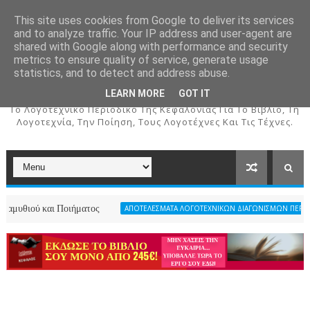
This site uses cookies from Google to deliver its services
and to analyze traffic. Your IP address and user-agent are
shared with Google along with performance and security
metrics to ensure quality of service, generate usage
ΚΕΦΑΛΟΣ
statistics, and to detect and address abuse.
LEARN MORE
GOT IT
To Λογοτεχνικό Περιοδικό Της Κεφαλονιάς Για Το Βιβλίο, Τη
Λογοτεχνία, Την Ποίηση, Τους Λογοτέχνες Και Τις Τέχνες.
και Ποιήματος
ΑΠΟΤΕΛΕΣΜΑΤΑ ΛΟΓΟΤΕΧΝΙΚΩΝ ΔΙΑΓΩΝΙΣΜΩΝ ΠΕΡΙΟΔΙΚΟΥ ΚΕΦΑ