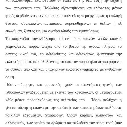
και Κασσάνδρες, εναποθέτουν εν τέλει εις την θεά Τύχη την εσχάτη
των αποφάσεων των. Πολλάκις εξαπατηθέντες και ελάχιστες μόνον
φορές κερδαίνοντες, εν καιρώ αποκτούν έξεις περιέργους ως η επιλογή
θέσεως, συμπαικτών, αντιπάλων, παρακαθημένων εκ δεξιών ή εξ
ευωνύμων, ζώντες εις μια σφαίρα ιδικής των εμπνεύσεως.
Το καφενόβιο συνονθύλευμα, το εν μέσω πυκνών νεφών καπνού
χειμαζόμενο, πόρρω απέχει από το βοερό της αγοράς πλήθος, το
αενάως κινούμενο, το αδιαλείπτως και αδιακρίτως φωνασκόν την
εκλεκτή πραμάτεια διαλαλώντας, το υπό τον πυρρό ήλιο περιφερόμενο,
το σφύζον από ζωή και μπαχαρικών ευωδιές ανάμεικτες με ανθρώπων
οσμή.
Πόσον εύμορφες και αρμονικές ηχούν οι στεντόρειες φωνές των
ιχθυοπωλών αναδευόμενες με εκείνες των κρεοπωλών, οι μετερχόμενες
κάθε μέσου προσελκύσεως της πελατείας των. Πόσον πολύχρωμη
γίνεται αίφνης η εικόνα με την παράταξι των καταστημάτων πωλήσεως
ποικίλων εδεσμάτων, ζαχαρωδών, ξηρών καρπών, αλιπάστων και
αλλαντικών, των οποίων τα αρώματα κατακλύζουν τον αέρα, ερεθίζουν