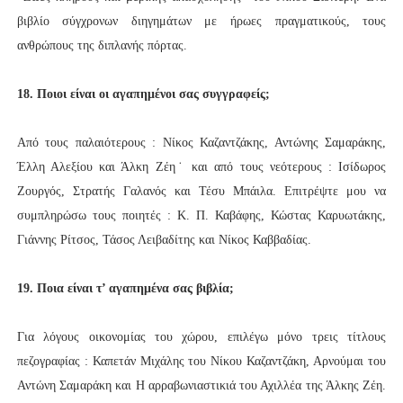
βιβλίο σύγχρονων διηγημάτων με ήρωες πραγματικούς, τους
ανθρώπους της διπλανής πόρτας.
18. Ποιοι είναι οι αγαπημένοι σας συγγραφείς;
Από τους παλαιότερους : Νίκος Καζαντζάκης, Αντώνης Σαμαράκης,
Έλλη Αλεξίου και Άλκη Ζέη˙ και από τους νεότερους : Ισίδωρος
Ζουργός, Στρατής Γαλανός και Τέσυ Μπάιλα. Επιτρέψτε μου να
συμπληρώσω τους ποιητές : Κ. Π. Καβάφης, Κώστας Καρυωτάκης,
Γιάννης Ρίτσος, Τάσος Λειβαδίτης και Νίκος Καββαδίας.
19. Ποια είναι τ’ αγαπημένα σας βιβλία;
Για λόγους οικονομίας του χώρου, επιλέγω μόνο τρεις τίτλους
πεζογραφίας : Καπετάν Μιχάλης του Νίκου Καζαντζάκη, Αρνούμαι του
Αντώνη Σαμαράκη και Η αρραβωνιαστικιά του Αχιλλέα της Άλκης Ζέη.