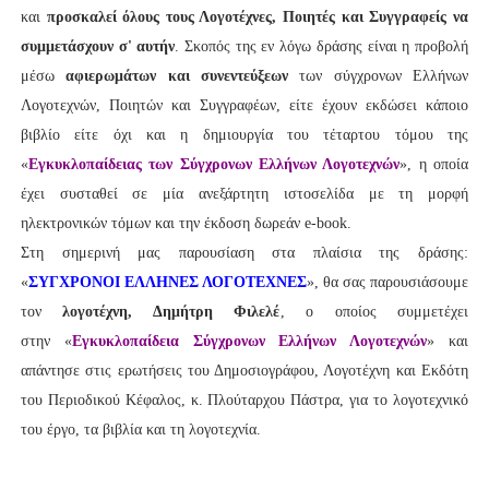
και
προσκαλεί όλους τους Λογοτέχνες, Ποιητές και Συγγραφείς να
συμμετάσχουν σ' αυτήν
. Σκοπός της εν λόγω δράσης είναι η προβολή
μέσω
αφιερωμάτων και συνεντεύξεων
των σύγχρονων Ελλήνων
Λογοτεχνών, Ποιητών και Συγγραφέων, είτε έχουν εκδώσει κάποιο
βιβλίο είτε όχι και η δημιουργία του τέταρτου τόμου της
«
Εγκυκλοπαίδειας των Σύγχρονων Ελλήνων Λογοτεχνών
», η οποία
έχει συσταθεί σε μία ανεξάρτητη ιστοσελίδα με τη μορφή
ηλεκτρονικών τόμων και την έκδοση δωρεάν e-book.
Στη σημερινή μας παρουσίαση στα πλαίσια της δράσης:
«
ΣΥΓΧΡΟΝΟΙ ΕΛΛΗΝΕΣ ΛΟΓΟΤΕΧΝΕΣ
», θα σας παρουσιάσουμε
τον
λογοτέχνη
, Δημήτρη Φιλελέ
, ο οποίος συμμετέχει
στην «
Εγκυκλοπαίδεια Σύγχρονων Ελλήνων Λογοτεχνών
» και
απάντησε στις ερωτήσεις του Δημοσιογράφου, Λογοτέχνη και Εκδότη
του Περιοδικού Κέφαλος, κ. Πλούταρχου Πάστρα, για το λογοτεχνικό
του έργο, τα βιβλία και τη λογοτεχνία.