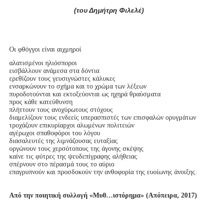
(του Δημήτρη Φιλελέ)
Οι φθόγγοι είναι αιχμηροί
αλατισμένοι ηλιόσποροι

εισβάλλουν ανάμεσα στα δόντια

ερεθίζουν τους γευσιγνώστες κάλυκες

ενσαρκώνουν το σχήμα και το χρώμα των λέξεων

πυροδοτούνται και εκτοξεύονται ως ηχηρά θραύσματα

προς κάθε κατεύθυνση

πλήττουν τους ανοχύρωτους στόχους

διαμελίζουν τους ενδεείς υπερασπιστές των επισφαλών ορυγμάτων

τροχάζουν επικυρίαρχοι αλωμένων πολιτειών

αγέρωχοι σπαθοφόροι του λόγου

διασαλευτές της λιμνάζουσας ευταξίας

οργώνουν τους χερσότοπους της άγονης σκέψης

καίνε τις φύτρες της ψευδεπίγραφης αλήθειας

σπέρνουν στο πέρασμά τους το αύριο

επαγρυπνούν και προσδοκούν την ανθοφορία της ευοίωνης άνοιξης.

Από την ποιητική συλλογή «Μυθ…ιστόρημα» (Απόπειρα, 2017)