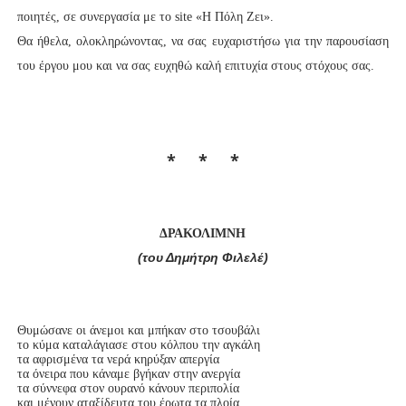
ποιητές, σε συνεργασία με το site «Η Πόλη Ζει».
Θα ήθελα, ολοκληρώνοντας, να σας ευχαριστήσω για την παρουσίαση
του έργου μου και να σας ευχηθώ καλή επιτυχία στους στόχους σας.
* * *
ΔΡΑΚΟΛΙΜΝΗ
(του Δημήτρη Φιλελέ)
Θυμώσανε οι άνεμοι και μπήκαν στο τσουβάλι

το κύμα καταλάγιασε στου κόλπου την αγκάλη

τα αφρισμένα τα νερά κηρύξαν απεργία

τα όνειρα που κάναμε βγήκαν στην ανεργία

τα σύννεφα στον ουρανό κάνουν περιπολία

και μένουν αταξίδευτα του έρωτα τα πλοία
