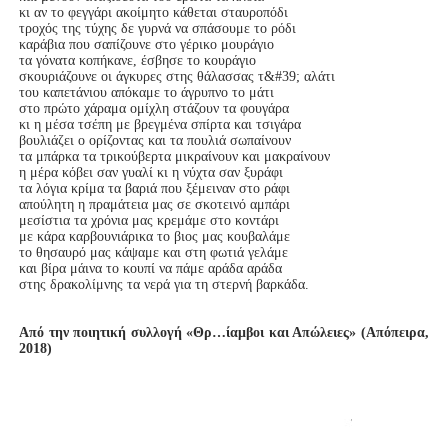
κι αν το φεγγάρι ακοίμητο κάθεται σταυροπόδι

τροχός της τύχης δε γυρνά να σπάσουμε το ρόδι

καράβια που σαπίζουνε στο γέρικο μουράγιο

τα γόνατα κοπήκανε, έσβησε το κουράγιο

σκουριάζουνε οι άγκυρες στης θάλασσας τ&#39; αλάτι

του καπετάνιου απόκαμε το άγρυπνο το μάτι

στο πρώτο χάραμα ομίχλη στάζουν τα φουγάρα

κι η μέσα τσέπη με βρεγμένα σπίρτα και τσιγάρα

βουλιάζει ο ορίζοντας και τα πουλιά σωπαίνουν

τα μπάρκα τα τρικούβερτα μικραίνουν και μακραίνουν

η μέρα κόβει σαν γυαλί κι η νύχτα σαν ξυράφι

τα λόγια κρίμα τα βαριά που ξέμειναν στο ράφι

απούλητη η πραμάτεια μας σε σκοτεινό αμπάρι

μεσίστια τα χρόνια μας κρεμάμε στο κοντάρι

με κάρα καρβουνιάρικα το βιος μας κουβαλάμε

το θησαυρό μας κάψαμε και στη φωτιά γελάμε

και βίρα μάινα το κουπί να πάμε αράδα αράδα

στης δρακολίμνης τα νερά για τη στερνή βαρκάδα.

Από την ποιητική συλλογή «Θρ…ίαμβοι και Απώλειες» (Απόπειρα, 
2018)