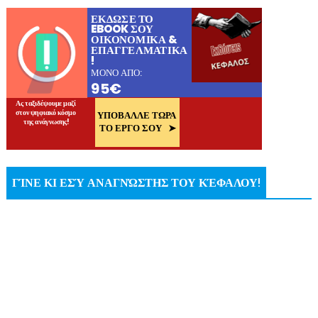
ΓΊΝΕ ΚΙ ΕΣΎ ΑΝΑΓΝΏΣΤΗΣ ΤΟΥ ΚΈΦΑΛΟΥ!