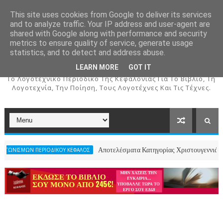
This site uses cookies from Google to deliver its services
and to analyze traffic. Your IP address and user-agent are
shared with Google along with performance and security
metrics to ensure quality of service, generate usage
ΚΕΦΑΛΟΣ
statistics, and to detect and address abuse.
LEARN MORE
GOT IT
To Λογοτεχνικό Περιοδικό Της Κεφαλονιάς Για Το Βιβλίο, Τη
Λογοτεχνία, Την Ποίηση, Τους Λογοτέχνες Και Τις Τέχνες.
Αποτελέσματα Κατηγορίας Χριστουγεννιάτικου Ποιήματο
ΠΕΡΙΟΔΙΚΟΥ ΚΕΦΑΛΟΣ