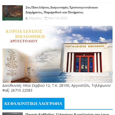
2ος Πανελλήνιος Διαγωνισμός Χριστουγεννιάτικου
Διηγήματος, Παραμυθιού και Ποιήματος
Κέφαλος
Nov 19, 2025
Διεύθυνση: Ηλία Ζερβού 12, Τ.Κ. 28100, Αργοστόλι, Τηλέφωνο/
Φαξ: 26710 22583
ΚΕΦΑΛΟΝΙΤΙΚΗ ΛΑΟΓΡΑΦΙΑ
Παναγής Καββαδίας: Ο δαιμόνιος Κεφαλλονίτης που έφερε