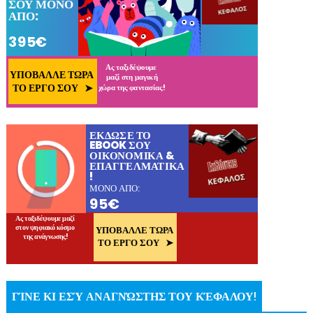
ΓΊΝΕ ΚΙ ΕΣΎ ΑΝΑΓΝΏΣΤΗΣ ΤΟΥ ΚΈΦΑΛΟΥ!