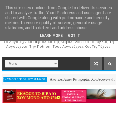
This site uses cookies from Google to deliver its services
and to analyze traffic. Your IP address and user-agent are
shared with Google along with performance and security
metrics to ensure quality of service, generate usage
ΚΕΦΑΛΟΣ
statistics, and to detect and address abuse.
LEARN MORE
GOT IT
To Λογοτεχνικό Περιοδικό Της Κεφαλονιάς Για Το Βιβλίο, Τη
Λογοτεχνία, Την Ποίηση, Τους Λογοτέχνες Και Τις Τέχνες.
Αποτελέσματα Κατηγορίας Χριστουγεννιάτικου Ποιήματος
ΕΡΙΟΔΙΚΟΥ ΚΕΦΑΛΟΣ