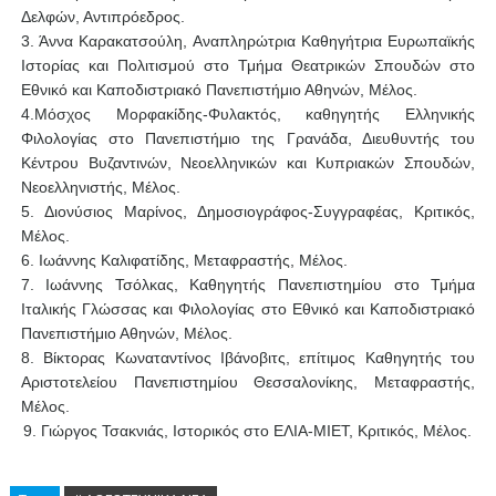
Δελφών, Αντιπρόεδρος.
3. Άννα Καρακατσούλη, Αναπληρώτρια Καθηγήτρια Ευρωπαϊκής
Ιστορίας και Πολιτισμού στο Τμήμα Θεατρικών Σπουδών στο
Εθνικό και Καποδιστριακό Πανεπιστήμιο Αθηνών, Μέλος. ​
4.Μόσχος Μορφακίδης-Φυλακτός, καθηγητής Ελληνικής
Φιλολογίας στο Πανεπιστήμιο της Γρανάδα, Διευθυντής του
Κέντρου Βυζαντινών, Νεοελληνικών και Κυπριακών Σπουδών,
Νεοελληνιστής, Μέλος.
5. Διονύσιος Μαρίνος, Δημοσιογράφος-Συγγραφέας, Κριτικός,
Μέλος.
6. Ιωάννης Καλιφατίδης, Μεταφραστής, Μέλος.
7. Ιωάννης Τσόλκας, Καθηγητής Πανεπιστημίου στο Τμήμα
Ιταλικής Γλώσσας και Φιλολογίας στο Εθνικό και Καποδιστριακό
Πανεπιστήμιο Αθηνών, Μέλος.
8. Βίκτορας Κωναταντίνος Ιβάνοβιτς, επίτιμος Καθηγητής του
Αριστοτελείου Πανεπιστημίου Θεσσαλονίκης, Μεταφραστής,
Μέλος.
9. Γιώργος Τσακνιάς, Ιστορικός στο ΕΛΙΑ-ΜΙΕΤ, Κριτικός, Μέλος.