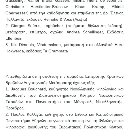
Gasseling, Rainer Maria Gassen, Milena Hienz de Albentiis,
Christiane Horstkotter-Brussow, Klaus Kramp, Alkinoi
Obernesser) υπό την καθοδήγηση και επιμέλεια της Δρ. Έλενας
Παλλαντζά, εκδόσεις Reineke & Voss (Λειψία)
2. Giorgos Seferis, Logbücher. (ποιήματα, δίγλωσση έκδοση),
μετάφραση, επίμετρο, σχόλια: Andrea Schellinger, Εκδόσεις
Elfenbein
3. Kiki Dimoula, Vinderssloon, μετάφραση στα ολλανδικά Hero
Hokwerda, εκδόσεις Ta Grammata
Υπενθυμίζεται ότι η σύνθεση της αρμόδιας Επιτροπής Κρατικών
Βραβείων Λογοτεχνικής Μετάφρασης έχει ως εξής:
1. Jacques Bouchard, καθηγητής Νεοελληνικής Φιλολογίας και
Διευθυντής του Διαπανεπιστημιακού Κέντρου Νεοελληνικών
Σπουδών στο Πανεπιστήμιο του Μόντρεαλ, Νεοελληνιστής,
Πρόεδρος.
2. Παύλος Καλλιγάς καθηγητής στο Εθνικό και Καποδιστριακό
Πανεπιστήμιο Αθηνών με γνωστικό αντικείμενο τη Φιλολογία και
Φιλοσοφία, Διευθυντής του Ευρωπαϊκού Πολιτιστικού Κέντρου