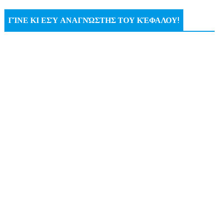
ΓΊΝΕ ΚΙ ΕΣΎ ΑΝΑΓΝΏΣΤΗΣ ΤΟΥ ΚΈΦΑΛΟΥ!