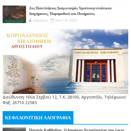
2ος Πανελλήνιος Διαγωνισμός Χριστουγεννιάτικου
Διηγήματος, Παραμυθιού και Ποιήματος
Κέφαλος
Nov 19, 2025
Διεύθυνση: Ηλία Ζερβού 12, Τ.Κ. 28100, Αργοστόλι, Τηλέφωνο/
Φαξ: 26710 22583
ΚΕΦΑΛΟΝΙΤΙΚΗ ΛΑΟΓΡΑΦΙΑ
Παναγής Καββαδίας: Ο δαιμόνιος Κεφαλλονίτης που έφερε