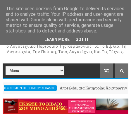
This site uses cookies from Google to deliver its services
and to analyze traffic. Your IP address and user-agent are
shared with Google along with performance and security
metrics to ensure quality of service, generate usage
ΚΕΦΑΛΟΣ
statistics, and to detect and address abuse.
LEARN MORE
GOT IT
To Λογοτεχνικό Περιοδικό Της Κεφαλονιάς Για Το Βιβλίο, Τη
Λογοτεχνία, Την Ποίηση, Τους Λογοτέχνες Και Τις Τέχνες.
Αποτελέσματα Κατηγορίας Χριστουγεννιάτικου Ποιήματ
ΠΕΡΙΟΔΙΚΟΥ ΚΕΦΑΛΟΣ