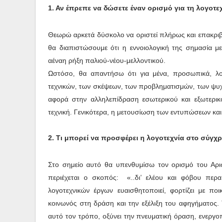
1. Αν έπρεπε να δώσετε έναν ορισμό για τη λογοτεχ
Θεωρώ αρκετά δύσκολο να οριστεί πλήρως και επακριβώ
θα διαπιστώσουμε ότι η εννοιολογική της σημασία με
αέναη ρήξη παλιού-νέου-μελλοντικού.
Ωστόσο, θα απαντήσω ότι για μένα, προσωπικά, λο
τεχνικών, των σκέψεων, των προβληματισμών, των ψυχ
αφορά στην αλληλεπίδραση εσωτερικού και εξωτερι
τεχνική. Γενικότερα, η μετουσίωση των εντυπώσεων και
2. Τι μπορεί να προσφέρει η λογοτεχνία στο σύγ
Στο σημείο αυτό θα υπενθυμίσω τον ορισμό του Αριστ
περιέχεται ο σκοπός: «..δι’ ελέου και φόβου πε
λογοτεχνικών έργων ευαισθητοποιεί, φορτίζει με πο
κοινωνός στη δράση και την εξέλιξη του αφηγήματος. Τ
αυτό τον τρόπο, οξύνει την πνευματική όραση, ενεργο