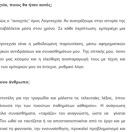
νία, ποιος θα ήταν αυτός;
ς ο “ανοιχτός” όρος Λογοτεχνία. Αν ανατρέξουμε στην ιστορία της
ταβάλλεται μέσα στον χρόνο. Σε κάθε περίπτωση, εμπεριέχει μια
γοτεχνία είναι η μεθοδευμένη παρουσίαση, μέσω αφηγηματικών
ικών αντιδράσεων και συναισθημάτων μου. Της οπτικής μου, όσον
κού μας κόσμου και η ελεύθερη αναπαραγωγή τους με τέχνη και
 των εμπειριών μου σε έντεχνο, ρυθμικό λόγο.
χρονο άνθρωπο;
οτέλη για την τραγωδία και μάλιστα τις τελευταίες λέξεις, όπου
ραίνουσα την των τοιούτων παθημάτων κάθαρσιν». Η ανάγνωση
ικίλα συναισθήματα, «ταράζει» τον αναγνώστη, ώστε να γίνεται
ον ωθεί να ταυτίζεται ή να αποστασιοποιείται από το έργο και με
ποιεί τη φαντασία, την ενσυναίσθηση, προκαλεί προβληματισμό και