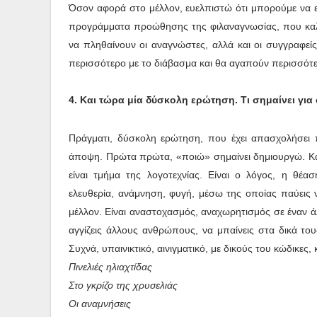
Όσον αφορά στο μέλλον, ευελπιστώ ότι μπορούμε να εί
προγράμματα προώθησης της φιλαναγνωσίας, που καλλιε
να πληθαίνουν οι αναγνώστες, αλλά και οι συγγραφείς.
περισσότερο με το διάβασμα και θα αγαπούν περισσότερ
4. Και τώρα μία δύσκολη ερώτηση. Τι σημαίνει για
Πράγματι, δύσκολη ερώτηση, που έχει απασχολήσει π
άποψη. Πρώτα πρώτα, «ποιώ» σημαίνει δημιουργώ. Κά
είναι τμήμα της λογοτεχνίας. Είναι ο λόγος, η θέα
ελευθερία, ανάμνηση, φυγή, μέσω της οποίας παύεις ν
μέλλον. Είναι αναστοχασμός, αναχωρητισμός σε έναν άλ
αγγίζεις άλλους ανθρώπους, να μπαίνεις στα δικά το
Συχνά, υπαινικτικό, αινιγματικό, με δικούς του κώδικες, κ
Πινελιές ηλιαχτίδας
Στο γκρίζο της χρυσελιάς
Οι αναμνήσεις