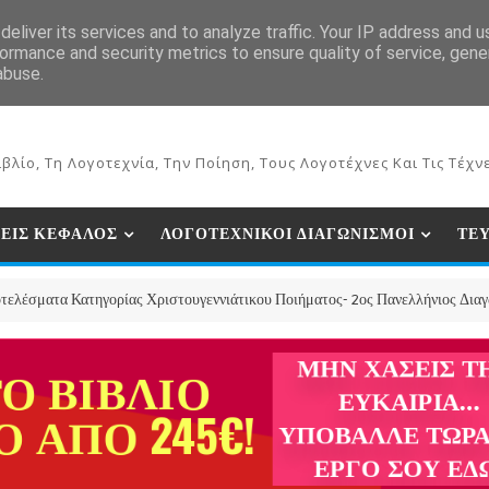
ΕΚΔΟΣΕΙΣ ΒΙΒΛΙΩΝ
ΗΛΕΚΤΡΟΝΙΚΟ ΒΙΒΛΙΟΠΩΛΕΙΟ
ΣΥΝ
eliver its services and to analyze traffic. Your IP address and 
ormance and security metrics to ensure quality of service, gen
abuse.
βλίο, Τη Λογοτεχνία, Την Ποίηση, Τους Λογοτέχνες Και Τις Τέχνε
ΕΙΣ ΚΕΦΑΛΟΣ
ΛΟΓΟΤΕΧΝΙΚΟΙ ΔΙΑΓΩΝΙΣΜΟΙ
ΤΕ
Κατηγορίας Χριστουγεννιάτικου Ποιήματος- 2ος Πανελλήνιος Διαγωνισμός Χ