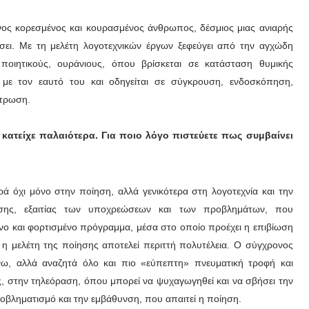
ος κορεσμένος και κουρασμένος άνθρωπος, δέσμιος μιας ανιαρής
ύσει. Με τη μελέτη λογοτεχνικών έργων ξεφεύγει από την αγχώδη
 ποιητικούς, ουράνιους, όπου βρίσκεται σε κατάσταση θυμικής
ος με τον εαυτό του και οδηγείται σε σύγκρουση, ενδοσκόπηση,
ύτρωση.
υ κατείχε παλαιότερα. Για ποιο λόγο πιστεύετε πως συμβαίνει
ρά όχι μόνο στην ποίηση, αλλά γενικότερα στη λογοτεχνία και την
σης, εξαιτίας των υποχρεώσεων και των προβλημάτων, που
νο και φορτισμένο πρόγραμμα, μέσα στο οποίο προέχει η επιβίωση
 η μελέτη της ποίησης αποτελεί περιττή πολυτέλεια. Ο σύγχρονος
νω, αλλά αναζητά όλο και πιο «εύπεπτη» πνευματική τροφή και
, στην τηλεόραση, όπου μπορεί να ψυχαγωγηθεί και να σβήσει την
ροβληματισμό και την εμβάθυνση, που απαιτεί η ποίηση.