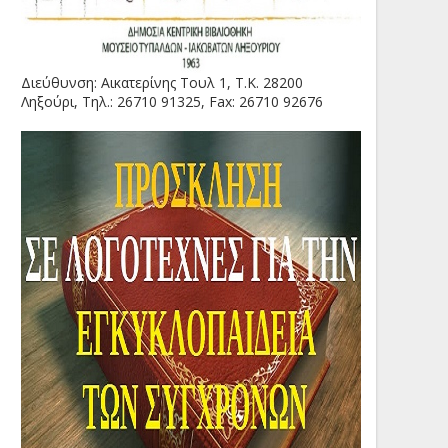
Διεύθυνση: Αικατερίνης Τουλ 1, Τ.Κ. 28200
Ληξούρι, Τηλ.: 26710 91325, Fax: 26710 92676