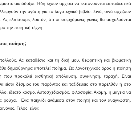
μαστε αισιόδοξοι. Ήδη έχουν αρχίσει να εκπονούνται εκπαιδευτικά
ργούν την αγάπη για το λογοτεχνικό βιβλίο. Σιγά, σιγά αρχίζουν
 Ας ελπίσουμε, λοιπόν, ότι οι επερχόμενες γενιές θα ασχολούνται
ο την ποιητική τέχνη.
 σας ποίηση;
ολλούς. Ας καταθέσω και τη δική μου, θεωρητική και βιωματική
θε δημιούργημα αποτελεί ποίημα. Ως λογοτεχνικός όρος η ποίηση
ση που προκαλεί αισθητική απόλαυση, συγκίνηση, ταραχή. Είναι
α είσαι δέσμιος του παρόντος και ταξιδεύεις στο παρελθόν ή στο
λο, ιδεατό κόσμο. Αυτοσχεδιασμός. φιλοσοφία. Ακόμη, η μαγεία να
υς ρούχα. Ένα παιχνίδι ανάμεσα στον ποιητή και τον αναγνώστη.
ανόνες. Τέλος, είναι: