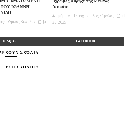
ΗΜΑ: «ΜΑΤΩΜΕΝΗ
Άχρωμος Χάρης» της Μελίνας
 ΤΟΥ ΙΩΑΝΝΗ
Λεοκάτα
ΝΙΔΗ
Τμήμα Marketing - Όμιλος Κέφαλος
Jul
ing - Όμιλος Κέφαλος
Jul
20, 2025
DISQUS
FACEBOOK
ΆΡΧΟΥΝ ΣΧΌΛΙΑ:
ΊΕΥΣΗ ΣΧΟΛΊΟΥ