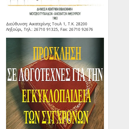
Διεύθυνση: Αικατερίνης Τουλ 1, Τ.Κ. 28200
Ληξούρι, Τηλ.: 26710 91325, Fax: 26710 92676