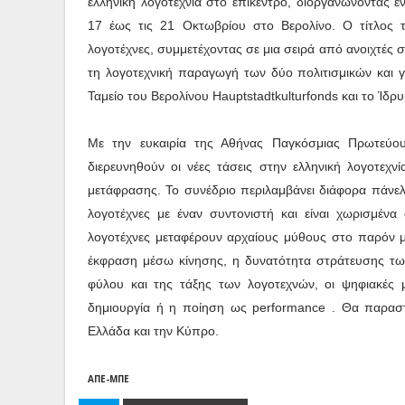
ελληνική λογοτεχνία στο επίκεντρο, διοργανώνοντας
17 έως τις 21 Οκτωβρίου στο Βερολίνο. Ο τίτλος 
λογοτέχνες, συμμετέχοντας σε μια σειρά από ανοιχτές 
τη λογοτεχνική παραγωγή των δύο πολιτισμικών και 
Ταμείο του Βερολίνου Hauptstadtkulturfonds και το Ίδρ
Με την ευκαιρία της Αθήνας Παγκόσμιας Πρωτεύο
διερευνηθούν οι νέες τάσεις στην ελληνική λογοτεχνία
μετάφρασης. Το συνέδριο περιλαμβάνει διάφορα πάνελ
λογοτέχνες με έναν συντονιστή και είναι χωρισμέν
λογοτέχνες μεταφέρουν αρχαίους μύθους στο παρόν με 
έκφραση μέσω κίνησης, η δυνατότητα στράτευσης τω
φύλου και της τάξης των λογοτεχνών, οι ψηφιακές 
δημιουργία ή η ποίηση ως performance . Θα παραστο
Ελλάδα και την Κύπρο.
AΠΕ-ΜΠΕ