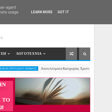
ΕΡΓΑΤΕΣ
ΝΕΕΣ ΣΥΝΕΡΓΑΣΙΕΣ
ΕΠΙΚΟΙΝΩΝΙΑ
user-agent
erate usage
LEARN MORE
GOT IT
ς.
ΥΧΗ
ΛΟΓΟΤΕΧΝΙΑ
Αποτελέσματα Κατηγορίας Χριστουγεννιάτικου Ποιήματος- 2ος 
ΟΥ ΚΕΦΑΛΟΣ