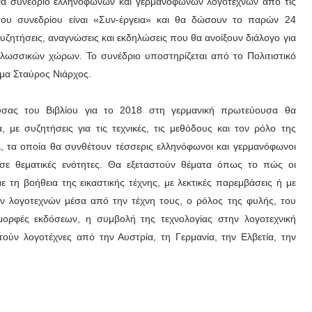
 ένα συνέδριο ελληνόφωνων και γερμανόφωνων λογοτεχνών από τις
του συνεδρίου είναι «Συν-έργεια» και θα δώσουν το παρών 24
συζητήσεις, αναγνώσεις και εκδηλώσεις που θα ανοίξουν διάλογο για
γλωσσικών χώρων. Το συνέδριο υποστηρίζεται από το Πολιτιστικό
υμα Σταύρος Νιάρχος.
υσας του Βιβλίου για το 2018 στη γερμανική πρωτεύουσα θα
, με συζητήσεις για τις τεχνικές, τις μεθόδους και τον ρόλο της
, τα οποία θα συνθέτουν τέσσερις ελληνόφωνοι και γερμανόφωνοι
α σε θεματικές ενότητες. Θα εξεταστούν θέματα όπως το πώς οι
τη βοήθεια της εικαστικής τέχνης, με λεκτικές παρεμβάσεις ή με
ν λογοτεχνών μέσα από την τέχνη τους, ο ρόλος της φυλής, του
μορφές εκδόσεων, η συμβολή της τεχνολογίας στην λογοτεχνική
ύν λογοτέχνες από την Αυστρία, τη Γερμανία, την Ελβετία, την