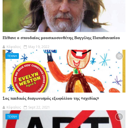
Πέθανε ο σπουδαίος μουσικοσυνθέτης Βαγγέλης Παπαθανασίου
Κέφαλος
May 19, 2022
ΤΕΧΝΗ
1ος παιδικός διαγωνισμός εξωφύλλου της «σχεδίας»
Κέφαλος
Sept 22, 2021
ΤΕΧΝΗ