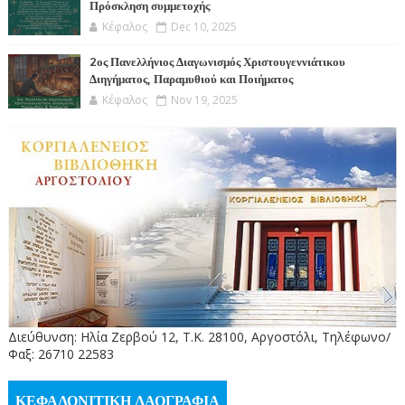
Πρόσκληση συμμετοχής
Κέφαλος
Dec 10, 2025
2ος Πανελλήνιος Διαγωνισμός Χριστουγεννιάτικου
Διηγήματος, Παραμυθιού και Ποιήματος
Κέφαλος
Nov 19, 2025
Διεύθυνση: Ηλία Ζερβού 12, Τ.Κ. 28100, Αργοστόλι, Τηλέφωνο/
Φαξ: 26710 22583
ΚΕΦΑΛΟΝΙΤΙΚΗ ΛΑΟΓΡΑΦΙΑ