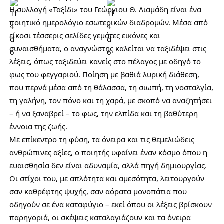
Η συλλογή «Ταξίδι» του Γεώργιου Θ. Λιαμάδη είναι ένα
ποιητικό ημερολόγιο εσωτερικών διαδρομών. Μέσα από
είκοσι τέσσερις σελίδες γεμάτες εικόνες και
συναισθήματα, ο αναγνώστης καλείται να ταξιδέψει στις
λέξεις, όπως ταξιδεύει κανείς στο πέλαγος με οδηγό το
φως του φεγγαριού. Ποίηση με βαθιά λυρική διάθεση,
που περνά μέσα από τη θάλασσα, τη σιωπή, τη νοσταλγία,
τη γαλήνη, τον πόνο και τη χαρά, με σκοπό να αναζητήσει
– ή να ξαναβρεί – το φως, την ελπίδα και τη βαθύτερη
έννοια της ζωής.
Με επίκεντρο τη φύση, τα όνειρα και τις θεμελιώδεις
ανθρώπινες αξίες, ο ποιητής υφαίνει έναν κόσμο όπου η
ευαισθησία δεν είναι αδυναμία, αλλά πηγή δημιουργίας.
Οι στίχοι του, με απλότητα και αμεσότητα, λειτουργούν
σαν καθρέφτης ψυχής, σαν αόρατα μονοπάτια που
οδηγούν σε ένα καταφύγιο – εκεί όπου οι λέξεις βρίσκουν
παρηγοριά, οι σκέψεις καταλαγιάζουν και τα όνειρα