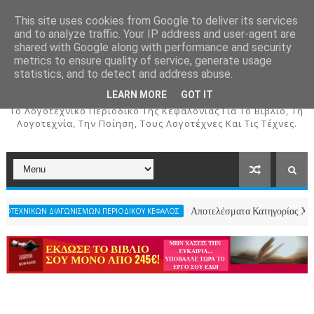
This site uses cookies from Google to deliver its services
and to analyze traffic. Your IP address and user-agent are
shared with Google along with performance and security
metrics to ensure quality of service, generate usage
ΚΕΦΑΛΟΣ
statistics, and to detect and address abuse.
LEARN MORE
GOT IT
To Λογοτεχνικό Περιοδικό Της Κεφαλονιάς Για Το Βιβλίο, Τη
Λογοτεχνία, Την Ποίηση, Τους Λογοτέχνες Και Τις Τέχνες.
Αποτελέσματα Κατηγορίας Χριστουγεννιάτ
 ΔΙΑΓΩΝΙΣΜΩΝ ΠΕΡΙΟΔΙΚΟΥ ΚΕΦΑΛΟΣ