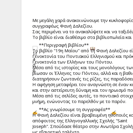
Με
μεγάλη χαρά ανακοινώνουμε την κυκλοφορία 
συγγραφέως Φανή Δαλεζίου.
Σας περιμένει να το ανακαλύψετε και να ταξιδέ
Το βιβλίο είναι διαθέσιμο στα βιβλιοπωλεία και
**Περιγραφή βιβλίου**
Το βιβλίο "19η Μαΐου" από τη Φανή Δαλεζίου ε
Γενοκτονία του Ποντιακού Ελληνισμού και πρόκε
Γενοκτονία των Ελλήνων του Πόντου.
Μέσα από τις ιστορίες και τους μονολόγους τ
βίωσαν οι Έλληνες του Πόντου, αλλά και η βαθ
διατηρήσουν ζωντανές τις ρίζες, τις παραδόσει
Η αφήγηση μεταφέρει τον αναγνώστη σε έναν κό
και στην αστείρευτη δύναμη και τον ηρωισμό πο
Μέσα από τις σελίδες αυτές, το ποντιακό στοιχ
μνήμη, ενώνοντας το παρελθόν με το παρόν.
**Ας γνωρίσουμε τη συγγραφέα**
Η Φανή Δαλεζίου είναι βραβευμένη ηθοποιός κα
απόφοιτος της Ελληνογαλλικής Σχολής "Saint
Joseph". Σπούδασε θέατρο στην Ανωτέρα Σχολή
ως εξαιρετικό ταλέντο.