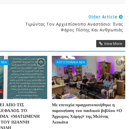
Older Article
Τιμώντας Τον Αρχιεπίσκοπο Αναστάσιο: Ένας
Φάρος Πίστης Και Ανθρωπιάς
View More
 ΝΕΑ
ΛΟΓΟΤΕΧΝΙΚΑ ΝΕΑ
Ι ΑΠΟ ΤΙΣ
Με επιτυχία πραγματοποιήθηκε η
ΚΕΦΑΛΟΣ ΤΟ
παρουσίαση του παιδικού βιβλίου «Ο
ΗΜΑ: «ΜΑΤΩΜΕΝΗ
Άχρωμος Χάρης» της Μελίνας
 ΤΟΥ ΙΩΑΝΝΗ
Λεοκάτα
ΝΙΔΗ