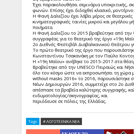
Έχει παρακολουθήσει σεμινάρια υποκριτικής, σ
φωνών. Eπίσης έχει διδαχθεί κλασικό, μοντέρνο
Η Φανή Δαλεζίου έχει λάβει μέρος σε θεατρικές 
κινηματογραφικές ταινίες μικρού και μεγάλου μ
ποιήματα.
Η Φανή Δαλεζίου το 2015 βραβεύτηκε από την 
συγγραφέας για το θεατρικό της έργο «19η Μαΐ
2ο Διεθνές Φεστιβάλ Διαβαλκανικού Θεάτρου γι
Το πρώτο θεατρικό της έργο που παρουσιάστηκε
Κωνσταντίνου Τσακανάκη με τον Παύλο Κοντογ
Η «19η Μαΐου» ανέβηκε το 2015-2017 στα θέατρ
Βραβεύτηκε από την UNESCO Πειραιώς και Νήσω
όλο τον κόσμο ώστε να εκπροσωπήσει τη χώρα 
without masks 2016» το 2016, παρουσιάστηκε 
Νέων Δημιουργών 2016, συμμετείχε στο 2ο Διε
απέσπασε τα βραβεία καλύτερης συγγραφής, κα
ενδυματολογίας/σκηνογραφίας, και
περιόδευσε σε πόλεις της Ελλάδας.
Tags
# ΛΟΓΟΤΕΧΝΙΚΑ ΝΕΑ