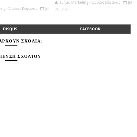
Τμήμα Marketing - Όμιλος Κέφαλος
Jul
ing - Όμιλος Κέφαλος
Jul
20, 2025
DISQUS
FACEBOOK
ΆΡΧΟΥΝ ΣΧΌΛΙΑ:
ΊΕΥΣΗ ΣΧΟΛΊΟΥ