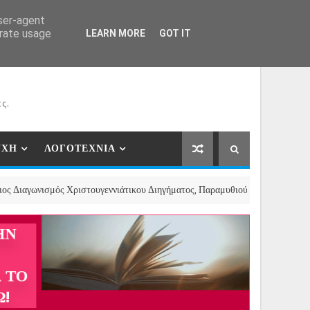
ΕΡΓΑΤΕΣ
ΝΕΕΣ ΣΥΝΕΡΓΑΣΙΕΣ
ΕΠΙΚΟΙΝΩΝΙΑ
user-agent
erate usage
LEARN MORE
GOT IT
ς.
ΥΧΗ
ΛΟΓΟΤΕΧΝΙΑ
σμός Χριστουγεννιάτικου Διηγήματος, Παραμυθιού και Ποιήματος