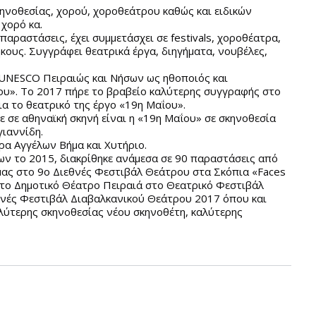
κηνοθεσίας, χορού, χοροθεάτρου καθώς και ειδικών
 χορό κα.
παραστάσεις, έχει συμμετάσχει σε festivals, χοροθέατρα,
ήκους. Συγγράφει θεατρικά έργα, διηγήματα, νουβέλες,
UNESCO Πειραιώς και Νήσων ως ηθοποιός και
ου». Το 2017 πήρε το βραβείο καλύτερης συγγραφής στο
α το θεατρικό της έργο «19η Μαΐου».
 σε αθηναϊκή σκηνή είναι η «19η Μαΐου» σε σκηνοθεσία
ιαννίδη.
α Αγγέλων Βήμα και Χυτήριο.
ν το 2015, διακρίθηκε ανάμεσα σε 90 παραστάσεις από
μας στο 9ο Διεθνές Φεστιβάλ Θεάτρου στα Σκόπια «Faces
στο Δημοτικό Θέατρο Πειραιά στο Θεατρικό Φεστιβάλ
θνές Φεστιβάλ Διαβαλκανικού Θεάτρου 2017 όπου και
λύτερης σκηνοθεσίας νέου σκηνοθέτη, καλύτερης