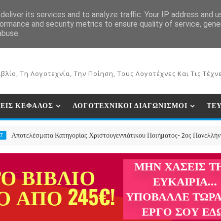
ΕΚΔΟΣΕΙΣ ΒΙΒΛΙΩΝ
ΗΛΕΚΤΡΟΝΙΚΟ ΒΙΒΛΙΟΠΩΛΕΙΟ
ΣΥΝ
eliver its services and to analyze traffic. Your IP address and 
ormance and security metrics to ensure quality of service, gen
abuse.
βλίο, Τη Λογοτεχνία, Την Ποίηση, Τους Λογοτέχνες Και Τις Τέχνε
ΕΙΣ ΚΕΦΑΛΟΣ
ΛΟΓΟΤΕΧΝΙΚΟΙ ΔΙΑΓΩΝΙΣΜΟΙ
ΤΕ
έσματα Κατηγορίας Χριστουγεννιάτικου Ποιήματος- 2ος Πανελλήνιος Διαγωνι