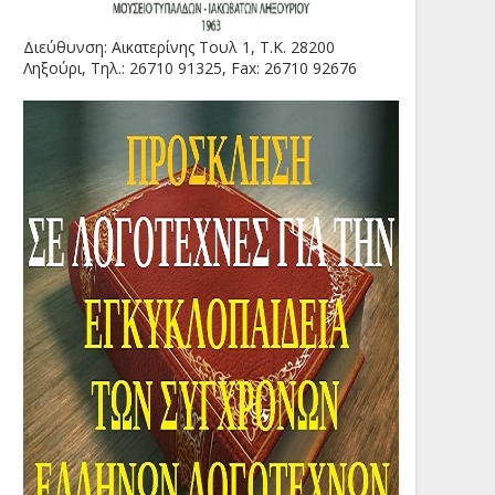
Διεύθυνση: Αικατερίνης Τουλ 1, Τ.Κ. 28200
Ληξούρι, Τηλ.: 26710 91325, Fax: 26710 92676