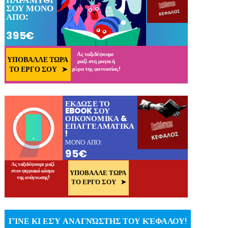
ΓΊΝΕ ΚΙ ΕΣΎ ΑΝΑΓΝΏΣΤΗΣ ΤΟΥ ΚΈΦΑΛΟΥ!