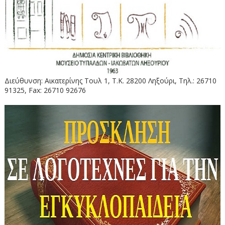
Διεύθυνση: Αικατερίνης Τουλ 1, Τ.Κ. 28200 Ληξούρι, Τηλ.: 26710
91325, Fax: 26710 92676