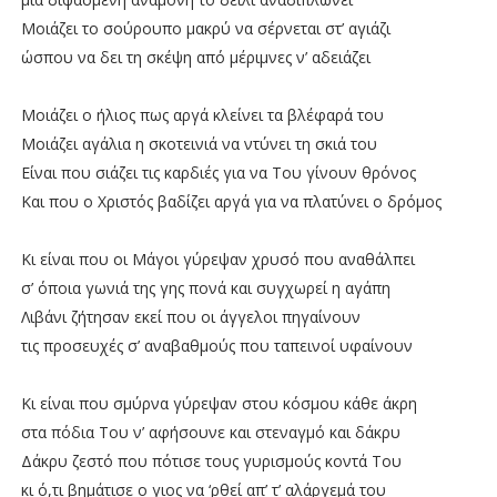
Μοιάζει το σούρουπο μακρύ να σέρνεται στ’ αγιάζι
ώσπου να δει τη σκέψη από μέριμνες ν’ αδειάζει
Μοιάζει ο ήλιος πως αργά κλείνει τα βλέφαρά του
Μοιάζει αγάλια η σκοτεινιά να ντύνει τη σκιά του
Είναι που σιάζει τις καρδιές για να Του γίνουν θρόνος
Και που ο Χριστός βαδίζει αργά για να πλατύνει ο δρόμος
Κι είναι που οι Μάγοι γύρεψαν χρυσό που αναθάλπει
σ’ όποια γωνιά της γης πονά και συγχωρεί η αγάπη
Λιβάνι ζήτησαν εκεί που οι άγγελοι πηγαίνουν
τις προσευχές σ’ αναβαθμούς που ταπεινοί υφαίνουν
Κι είναι που σμύρνα γύρεψαν στου κόσμου κάθε άκρη
στα πόδια Του ν’ αφήσουνε και στεναγμό και δάκρυ
Δάκρυ ζεστό που πότισε τους γυρισμούς κοντά Του
κι ό,τι βημάτισε ο γιος να ‘ρθεί απ’ τ’ αλάργεμά του