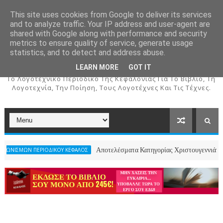
This site uses cookies from Google to deliver its services
and to analyze traffic. Your IP address and user-agent are
shared with Google along with performance and security
metrics to ensure quality of service, generate usage
ΚΕΦΑΛΟΣ
statistics, and to detect and address abuse.
LEARN MORE
GOT IT
To Λογοτεχνικό Περιοδικό Της Κεφαλονιάς Για Το Βιβλίο, Τη
Λογοτεχνία, Την Ποίηση, Τους Λογοτέχνες Και Τις Τέχνες.
Αποτελέσματα Κατηγορίας Χριστουγεννιάτικου Ποιήματος- 
ΙΟΔΙΚΟΥ ΚΕΦΑΛΟΣ