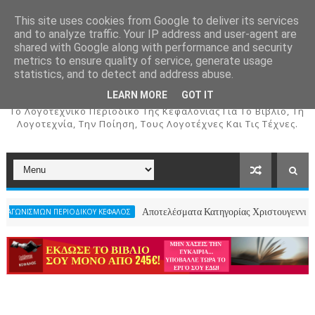
This site uses cookies from Google to deliver its services
and to analyze traffic. Your IP address and user-agent are
shared with Google along with performance and security
metrics to ensure quality of service, generate usage
ΚΕΦΑΛΟΣ
statistics, and to detect and address abuse.
LEARN MORE
GOT IT
To Λογοτεχνικό Περιοδικό Της Κεφαλονιάς Για Το Βιβλίο, Τη
Λογοτεχνία, Την Ποίηση, Τους Λογοτέχνες Και Τις Τέχνες.
Αποτελέσματα Κατηγορίας Χριστουγεννιάτικου Ποιήματο
ΕΡΙΟΔΙΚΟΥ ΚΕΦΑΛΟΣ