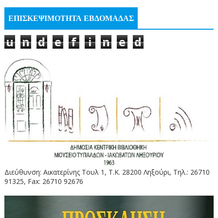
ΕΠΙΣΚΕΨΙΜΟΤΗΤΑ ΕΒΔΟΜΑΔΑΣ
u
n
d
e
f
i
n
e
d
Διεύθυνση: Αικατερίνης Τουλ 1, Τ.Κ. 28200 Ληξούρι, Τηλ.: 26710
91325, Fax: 26710 92676