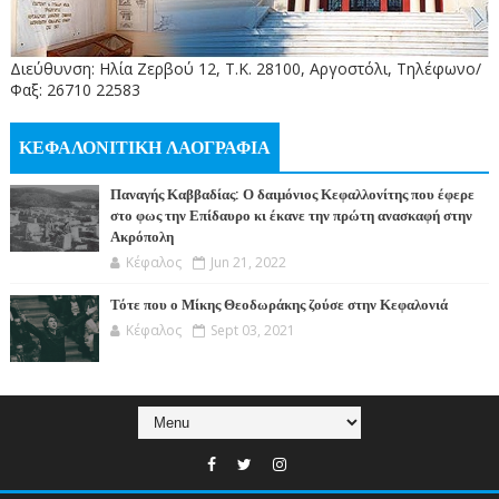
Διεύθυνση: Ηλία Ζερβού 12, Τ.Κ. 28100, Αργοστόλι, Τηλέφωνο/
Φαξ: 26710 22583
ΚΕΦΑΛΟΝΙΤΙΚΗ ΛΑΟΓΡΑΦΙΑ
Παναγής Καββαδίας: Ο δαιμόνιος Κεφαλλονίτης που έφερε
στο φως την Επίδαυρο κι έκανε την πρώτη ανασκαφή στην
Ακρόπολη
Κέφαλος
Jun 21, 2022
Τότε που ο Μίκης Θεοδωράκης ζούσε στην Κεφαλονιά
Κέφαλος
Sept 03, 2021