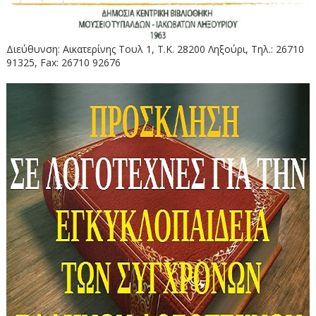
Διεύθυνση: Αικατερίνης Τουλ 1, Τ.Κ. 28200 Ληξούρι, Τηλ.: 26710
91325, Fax: 26710 92676