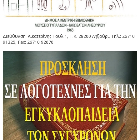
Διεύθυνση: Αικατερίνης Τουλ 1, Τ.Κ. 28200 Ληξούρι, Τηλ.: 26710
91325, Fax: 26710 92676