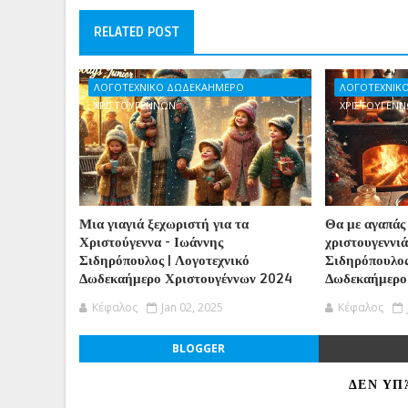
RELATED POST
ΛΟΓΟΤΕΧΝΙΚΟ ΔΩΔΕΚΑΗΜΕΡΟ
ΛΟΓΟΤΕΧΝΙΚ
ΧΡΙΣΤΟΥΓΕΝΝΩΝ
ΧΡΙΣΤΟΥΓΕΝ
Μια γιαγιά ξεχωριστή για τα
Θα με αγαπάς
Χριστούγεννα - Ιωάννης
χριστουγεννιά
Σιδηρόπουλος | Λογοτεχνικό
Σιδηρόπουλος
Δωδεκαήμερο Χριστουγέννων 2024
Δωδεκαήμερο
Κέφαλος
Jan 02, 2025
Κέφαλος
BLOGGER
ΔΕΝ ΥΠ