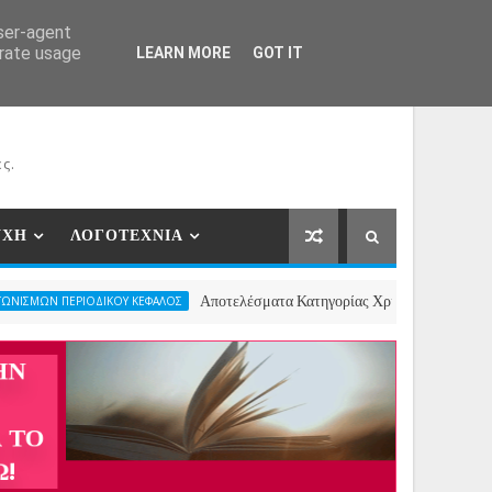
ΕΡΓΑΤΕΣ
ΝΕΕΣ ΣΥΝΕΡΓΑΣΙΕΣ
ΕΠΙΚΟΙΝΩΝΙΑ
user-agent
erate usage
LEARN MORE
GOT IT
ς.
ΥΧΗ
ΛΟΓΟΤΕΧΝΙΑ
Αποτελέσματα Κατηγορίας Χριστουγεννιάτικου Ποιήματος- 2
ΟΔΙΚΟΥ ΚΕΦΑΛΟΣ