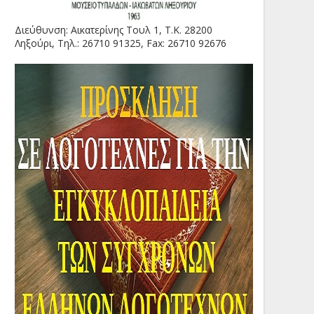
Διεύθυνση: Αικατερίνης Τουλ 1, Τ.Κ. 28200
Ληξούρι, Τηλ.: 26710 91325, Fax: 26710 92676