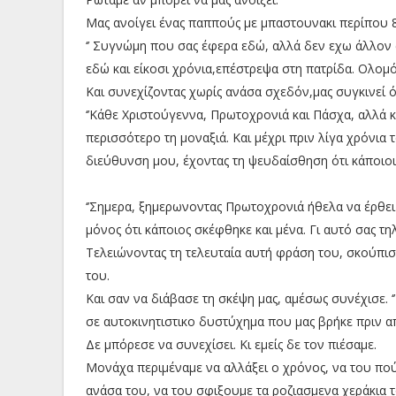
Μας ανοίγει ένας παππούς με μπαστουνακι περίπου 8
‘’ Συγνώμη που σας έφερα εδώ, αλλά δεν εχω άλλον 
εδώ και είκοσι χρόνια,επέστρεψα στη πατρίδα. Ολομόν
Και συνεχίζοντας χωρίς ανάσα σχεδόν,μας συγκινεί ό
‘’Κάθε Χριστούγεννα, Πρωτοχρονιά και Πάσχα, αλλά κα
περισσότερο τη μοναξιά. Και μέχρι πριν λίγα χρόνι
διεύθυνση μου, έχοντας τη ψευδαίσθηση ότι κάποιοι
‘’Σημερα, ξημερωνοντας Πρωτοχρονιά ήθελα να έρθει 
μόνος ότι κάποιος σκέφθηκε και μένα. Γι αυτό σας τη
Τελειώνοντας τη τελευταία αυτή φράση του, σκούπ
του.
Και σαν να διάβασε τη σκέψη μας, αμέσως συνέχισε. ‘
σε αυτοκινητιστικο δυστύχημα που μας βρήκε πριν από
Δε μπόρεσε να συνεχίσει. Κι εμείς δε τον πιέσαμε.
Μονάχα περιμέναμε να αλλάξει ο χρόνος, να του πού
ανάσα του, να του σφιξουμε τα ροζιασμενα χεράκια τ