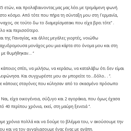
5 ετών, και προλαβαινοντας μας μας λέει με τρεμάμενη φωνή.
στο κόσμο. Από τότε που πήρα τη σύνταξη μου στη Γερμανία,
αχος, σε τούτο δω το διαμερίσματακι που είχα βρει τότε’’ .
λο και περισσότερο.
ι της Παναγίας, και άλλες μεγάλες γιορτές, νοιώθω
α ταχυδρομουσα μονάχος μου μια κάρτα στο όνομα μου και στη
 με θυμήθηκαν… ‘’
κάποιος σπίτι, να μιλήσω, να κεράσω, να καταλάβω ότι δεν είμαι
λεφώνησα. Και συγχωρέστε μου αν μπορείτε το…δόλο.. . ’’.
ισε κάποιες σταγόνες που κύλησαν από το σκασμένο πρόσωπο
’ Ναι, είχα οικογένεια, σύζυγο και 2 αγοράκια, που όμως έχασα
 40 περίπου χρόνια, εκεί, στη μαύρη ξενιτιά ‘’.
με χρόνια πολλά και να δούμε το βλέμμα του, ν ακούσουμε την
ου και να τον αγγαλιασουμε ένας ένας με αγάπη.