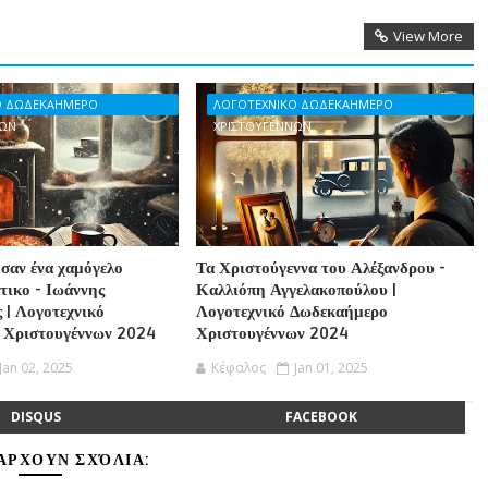
View More
Ο ΔΩΔΕΚΑΗΜΕΡΟ
ΛΟΓΟΤΕΧΝΙΚΟ ΔΩΔΕΚΑΗΜΕΡΟ
ΝΩΝ
ΧΡΙΣΤΟΥΓΕΝΝΩΝ
 σαν ένα χαμόγελο
Τα Χριστούγεννα του Αλέξανδρου -
τικο - Ιωάννης
Καλλιόπη Αγγελακοπούλου |
 | Λογοτεχνικό
Λογοτεχνικό Δωδεκαήμερο
 Χριστουγέννων 2024
Χριστουγέννων 2024
Jan 02, 2025
Κέφαλος
Jan 01, 2025
DISQUS
FACEBOOK
ΆΡΧΟΥΝ ΣΧΌΛΙΑ: