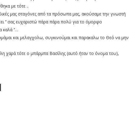
ηκα με τότε ..
 δικές μας σταγόνες από τα πρόσωπα μας, ακούσαμε την γνωστή
ει ‘’ σας ευχαριστώ πάρα πάρα πολύ για το όμορφο
α καλά ‘’…
 θυμάμαι και μελαγχολω, συγκινούμαι και παρακαλω το Θεό να μην
λη χαρά τότε ο μπάρμπα Βασίλης (αυτό ήταν το όνομα του),