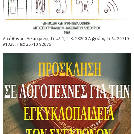
Διεύθυνση: Αικατερίνης Τουλ 1, Τ.Κ. 28200 Ληξούρι, Τηλ.: 26710
91325, Fax: 26710 92676