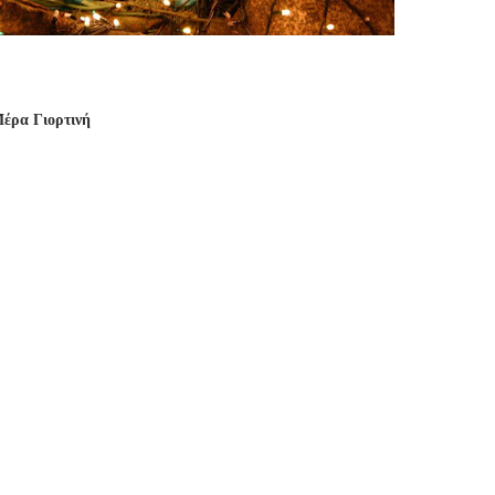
έρα Γιορτινή