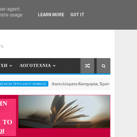
ΕΡΓΑΤΕΣ
ΝΕΕΣ ΣΥΝΕΡΓΑΣΙΕΣ
ΕΠΙΚΟΙΝΩΝΙΑ
user-agent
erate usage
LEARN MORE
GOT IT
ς.
ΥΧΗ
ΛΟΓΟΤΕΧΝΙΑ
Αποτελέσματα Κατηγορίας Χριστουγεννιάτικου Ποιήματος- 2ος
ΙΚΟΥ ΚΕΦΑΛΟΣ