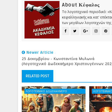
About Κέφαλος
Το λογοτεχνικό περιοδικό: «
κεφαλληνιακής και κατ' επέκτ
των μεγάλων λογοτεχνών της 
Newer Article
25 Δεκεμβρίου - Κωνσταντίνα Μυλωνά
(Λογοτεχνικό Δωδεκαήμερο Χριστουγέννων 202
RELATED POST
ΛΟΓΟΤΕΧΝΙΚΟ ΔΩΔΕΚΑΗΜΕΡΟ
ΛΟΓΟΤΕΧΝΙΚ
ΧΡΙΣΤΟΥΓΕΝΝΩΝ
ΧΡΙΣΤΟΥΓΕΝ