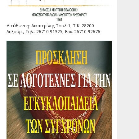
Διεύθυνση: Αικατερίνης Τουλ 1, Τ.Κ. 28200
Ληξούρι, Τηλ.: 26710 91325, Fax: 26710 92676