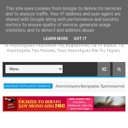
This site uses cookies from Google to deliver its services
and to analyze traffic. Your IP address and user-agent are
shared with Google along with performance and security
metrics to ensure quality of service, generate usage
ΚΕΦΑΛΟΣ
statistics, and to detect and address abuse.
LEARN MORE
GOT IT
To Λογοτεχνικό Περιοδικό Της Κεφαλονιάς Για Το Βιβλίο, Τη
Λογοτεχνία, Την Ποίηση, Τους Λογοτέχνες Και Τις Τέχνες.
Αποτελέσματα Κατηγορίας Χριστουγεννιάτικου Ποιήματος- 2ο
ΙΚΟΥ ΚΕΦΑΛΟΣ