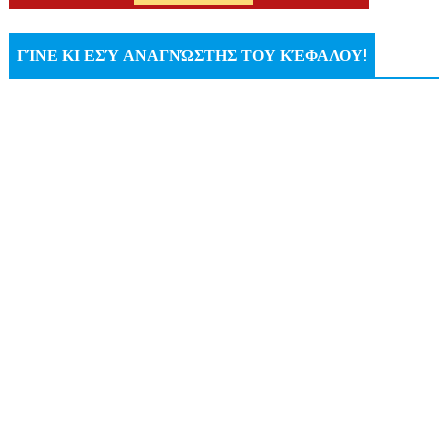
ΓΊΝΕ ΚΙ ΕΣΎ ΑΝΑΓΝΏΣΤΗΣ ΤΟΥ ΚΈΦΑΛΟΥ!