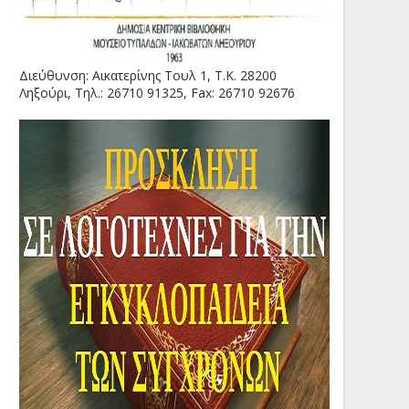
Διεύθυνση: Αικατερίνης Τουλ 1, Τ.Κ. 28200
Ληξούρι, Τηλ.: 26710 91325, Fax: 26710 92676