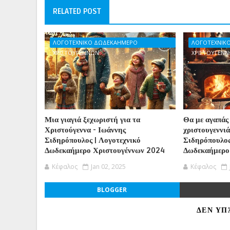
RELATED POST
ΛΟΓΟΤΕΧΝΙΚΟ ΔΩΔΕΚΑΗΜΕΡΟ
ΛΟΓΟΤΕΧΝΙΚ
ΧΡΙΣΤΟΥΓΕΝΝΩΝ
ΧΡΙΣΤΟΥΓΕΝ
Μια γιαγιά ξεχωριστή για τα
Θα με αγαπάς
Χριστούγεννα - Ιωάννης
χριστουγεννιά
Σιδηρόπουλος | Λογοτεχνικό
Σιδηρόπουλος
Δωδεκαήμερο Χριστουγέννων 2024
Δωδεκαήμερο
Κέφαλος
Jan 02, 2025
Κέφαλος
BLOGGER
ΔΕΝ ΥΠ