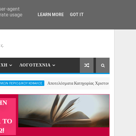
ΕΡΓΑΤΕΣ
ΝΕΕΣ ΣΥΝΕΡΓΑΣΙΕΣ
ΕΠΙΚΟΙΝΩΝΙΑ
user-agent
erate usage
LEARN MORE
GOT IT
ς.
ΥΧΗ
ΛΟΓΟΤΕΧΝΙΑ
Αποτελέσματα Κατηγορίας Χριστουγεννιάτικου Ποιήματος- 2ος Π
Υ ΚΕΦΑΛΟΣ