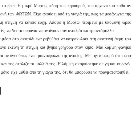
 τα βρεί. Η μικρή Μυρτώ, κόρη του κηπουρού, του αρχοντικού καθόταν
μονή των ΦΩΤΩΝ. Είχε ακούσει από τη γιαγιά της, πως τα μεσάνυχτα της
ληλη στιγμή να κάνεις ευχή. Απόψε η Μυρτώ περίμενε με υπομονή ώρες
ίν, να δει τα ουράνια να ανοίγουν σαν ανοιξιάτικο τριαντάφυλλο.
ε μέσα στο σκοτάδι ένα ρεβυθάκι να κατρακυλάει στη σκοτεινή άκρη του
ωγε εκείνη τη στιγμή και βγήκε γρήγορα στον κήπο. Μια λάμψη φάνηκε
να ανοίγει όπως ένα τριαντάφυλλο της άνοιξης. Με την διαφορά ότι τώρα
 και της στόλιζε τα μαλλιά της. Η λάμψη σκορπίστηκε σε γη και ουρανό.
μόνο είχε μάθει από τη γιαγιά της, ότι θα μπορούσε να πραγματοποιηθεί.