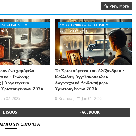
View More
Ο ΔΩΔΕΚΑΗΜΕΡΟ
ΛΟΓΟΤΕΧΝΙΚΟ ΔΩΔΕΚΑΗΜΕΡΟ
ΝΩΝ
ΧΡΙΣΤΟΥΓΕΝΝΩΝ
 σαν ένα χαμόγελο
Τα Χριστούγεννα του Αλέξανδρου -
τικο - Ιωάννης
Καλλιόπη Αγγελακοπούλου |
 | Λογοτεχνικό
Λογοτεχνικό Δωδεκαήμερο
 Χριστουγέννων 2024
Χριστουγέννων 2024
Jan 02, 2025
Κέφαλος
Jan 01, 2025
DISQUS
FACEBOOK
ΆΡΧΟΥΝ ΣΧΌΛΙΑ: