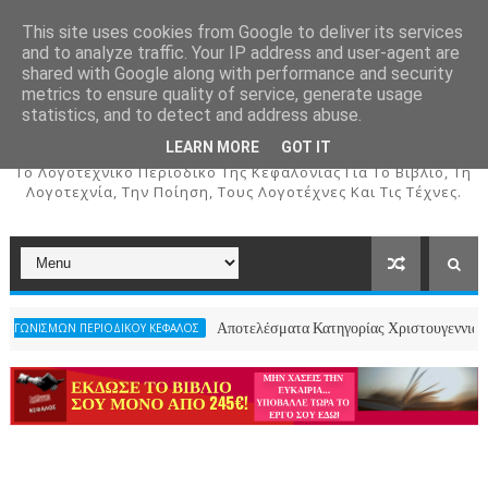
This site uses cookies from Google to deliver its services
and to analyze traffic. Your IP address and user-agent are
shared with Google along with performance and security
metrics to ensure quality of service, generate usage
ΚΕΦΑΛΟΣ
statistics, and to detect and address abuse.
LEARN MORE
GOT IT
To Λογοτεχνικό Περιοδικό Της Κεφαλονιάς Για Το Βιβλίο, Τη
Λογοτεχνία, Την Ποίηση, Τους Λογοτέχνες Και Τις Τέχνες.
Αποτελέσματα Κατηγορίας Χριστουγεννιάτικου Ποιήματος
ΕΡΙΟΔΙΚΟΥ ΚΕΦΑΛΟΣ