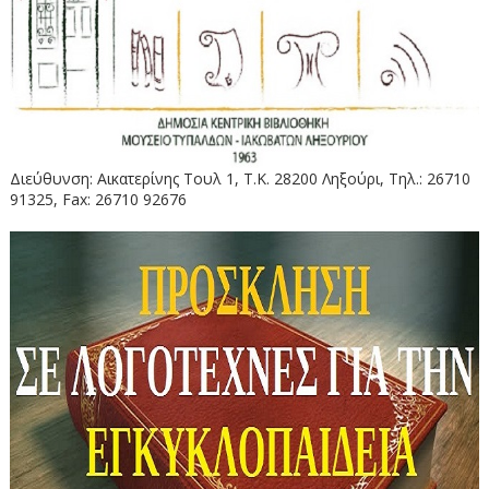
Διεύθυνση: Αικατερίνης Τουλ 1, Τ.Κ. 28200 Ληξούρι, Τηλ.: 26710
91325, Fax: 26710 92676