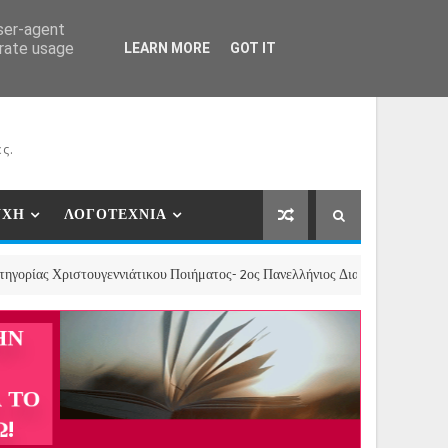
ΕΡΓΑΤΕΣ
ΝΕΕΣ ΣΥΝΕΡΓΑΣΙΕΣ
ΕΠΙΚΟΙΝΩΝΙΑ
user-agent
erate usage
LEARN MORE
GOT IT
ς.
ΥΧΗ
ΛΟΓΟΤΕΧΝΙΑ
τουγεννιάτικου Ποιήματος- 2ος Πανελλήνιος Διαγωνισμός Χριστουγεννιάτικο