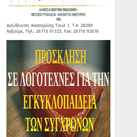
Διεύθυνση: Αικατερίνης Τουλ 1, Τ.Κ. 28200
Ληξούρι, Τηλ.: 26710 91325, Fax: 26710 92676