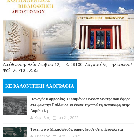
Διεύθυνση: Ηλία Ζερβού 12, Τ.Κ. 28100, Αργοστόλι, Τηλέφωνο/
Φαξ: 26710 22583
ΚΕΦΑΛΟΝΙΤΙΚΗ ΛΑΟΓΡΑΦΙΑ
Παναγής Καββαδίας: Ο δαιμόνιος Κεφαλλονίτης που έφερε
στο φως την Επίδαυρο κι έκανε την πρώτη ανασκαφή στην
Ακρόπολη
Κέφαλος
Jun 21, 2022
Τότε που ο Μίκης Θεοδωράκης ζούσε στην Κεφαλονιά
Κέφαλος
Sept 03, 2021