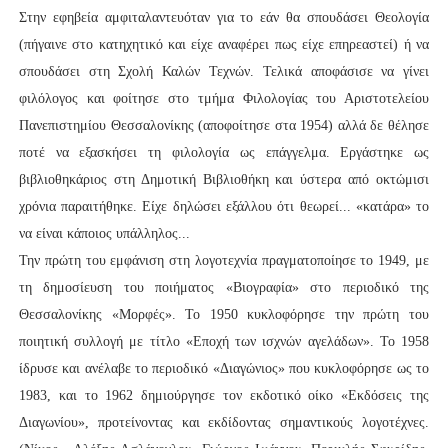
Στην εφηβεία αμφιταλαντευόταν για το εάν θα σπουδάσει Θεολογία
(πήγαινε στο κατηχητικό και είχε αναφέρει πως είχε επηρεαστεί) ή να
σπουδάσει στη Σχολή Καλών Τεχνών. Τελικά αποφάσισε να γίνει
φιλόλογος και φοίτησε στο τμήμα Φιλολογίας του Αριστοτελείου
Πανεπιστημίου Θεσσαλονίκης (αποφοίτησε στα 1954) αλλά δε θέλησε
ποτέ να εξασκήσει τη φιλολογία ως επάγγελμα. Εργάστηκε ως
βιβλιοθηκάριος στη Δημοτική Βιβλιοθήκη και ύστερα από οκτώμισι
χρόνια παραιτήθηκε. Είχε δηλώσει εξάλλου ότι θεωρεί... «κατάρα» το
να είναι κάποιος υπάλληλος...
Την πρώτη του εμφάνιση στη λογοτεχνία πραγματοποίησε το 1949, με
τη δημοσίευση του ποιήματος «Βιογραφία» στο περιοδικό της
Θεσσαλονίκης «Μορφές». Το 1950 κυκλοφόρησε την πρώτη του
ποιητική συλλογή με τίτλο «Εποχή των ισχνών αγελάδων». Το 1958
ίδρυσε και ανέλαβε το περιοδικό «Διαγώνιος» που κυκλοφόρησε ως το
1983, και το 1962 δημιούργησε τον εκδοτικό οίκο «Εκδόσεις της
Διαγωνίου», προτείνοντας και εκδίδοντας σημαντικούς λογοτέχνες.