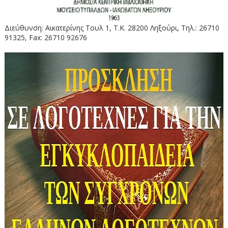
Διεύθυνση: Αικατερίνης Τουλ 1, Τ.Κ. 28200 Ληξούρι, Τηλ.: 26710
91325, Fax: 26710 92676