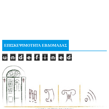
ΕΠΙΣΚΕΨΙΜΟΤΗΤΑ ΕΒΔΟΜΑΔΑΣ
u
n
d
e
f
i
n
e
d