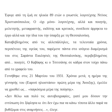
Έφυγε από τη ζωή σε ηλικία 89 ετών ο γνωστός λογοτέχνης Ντίνος
Χριστιανόπουλος.
Ο -όχι μόνο- λογοτέχνης, αλλά και ποιητής,
μελετητής, μεταφραστής, εκδότης και κριτικός, συνέδεσε άρρηκτα το
έργο αλλά και την ίδια του την ύπαρξη με τη Θεσσαλονίκη.
Καταβεβλημένος από τις αλλεπάλληλες, τα τελευταία χρόνια,
περιπέτειες της υγείας του, παρέμενε πάντα στο ισόγειο διαμέρισμά
του στις Σαράντα Εκκλησιές της Θεσσαλονίκης, περιβεβλημένος
από... ποιητές. Ο Καβάφης κι ο Τσιτσάνης σε κάδρα στον τοίχο πάνω
από το γραφείο του.
Γεννήθηκε στις 21 Μαρτίου του 1931. Χρόνια μετά, η ημέρα της
γέννησής του (Εαρινό ηλιοστάσιο- πρώτη μέρα της Άνοιξης), έμελλε
να χρισθεί ως... «παγκόσμια μέρα της ποίησης».
«Δεν θέλω και πολύ τις αυτοβιογραφίες, γιατί μου δίνουν την
εντύπωση ότι ξόφλησα κι ότι δεν έχω πια να κάνω τίποτα άλλο παρά να
βυθίζομαι στις αναμνήσεις...», έλεγε.