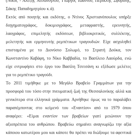
(Νίκος - Αλέξης Ασλάνογλου, Γιώργος Ιωάννου, Περικλής Σφυρίδης,
Σάκης Παπαδημητρίου κ.ά).
Εκτός από ποιητής και εκδότης, ο Ντίνος Χριστιανόπουλος υπήρξε
διηγηματογράφος, δοκιμιογράφος, μεταφραστής, ερευνητής,
λαογράφος, επιμελητής εκδόσεων, βιβλιοκριτικός, συλλέκτης,
μελετητής και ερμηνευτής ρεμπέτικων τραγουδιών. Είχε ασχοληθεί
επισταμένα με το Διονύσιο Σολωμό, το Στρατή Δούκα, τον
Κωνσταντίνο Καβάφη, το Νίκο Καββαδία, το Βασίλειο Λαούρδα, ενώ
είχε εντρυφήσει στο έργο του Βασίλη Τσιτσάνη κι εξέδωσε μελέτες
για το ρεμπέτικο τραγούδι.
Το 2011 τιμήθηκε με το Μεγάλο Βραβείο Γραμμάτων για την
προσφορά του τόσο στην πνευματική ζωή της Θεσσαλονίκης αλλά και
γενικότερα στα ελληνικά γράμματα. Αρνήθηκε όμως να το παραλάβει
παραπέμποντας στο κείμενό του «Εναντίον» από το 1979 όπου
αναφέρει: «Είμαι εναντίον των βραβείων γιατί μειώνουν την
αξιοπρέπεια του ανθρώπου. Βραβεύω σημαίνει αναγνωρίζω την αξία
κάποιου κατωτέρου μου και κάποτε θα πρέπει να διώξουμε τα αφεντικά