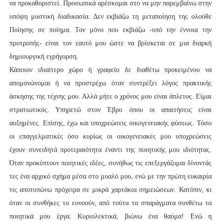
να προκαθοριστεί. Προσωπικά αρέσκομαι στο να μην παρεμβαίνω στην
υπόψη μυστική διαδικασία. Δεν εκβιάζω τη μεταποίηση της ολούθε
Ποίησης σε ποίημα. Τον μόνο που εκβιάζω -υπό την έννοια την
προτροπής- είναι τον εαυτό μου ώστε να βρίσκεται σε μια διαρκή
δημιουργική εγρήγορση.
Κάποιον ιδιαίτερο χώρο ή γραφείο δε διαθέτω προκειμένου να
απομονώνομαι ή να προστρέχω όταν συντρέξει λόγος πρακτικής
άσκησης της τέχνης μου. Αλλά μήτε ο χρόνος μου είναι άπλετος. Είμαι
στρατιωτικός. Υπηρετώ στον Έβρο όπου οι απαιτήσεις είναι
αυξημένες. Επίσης, έχω και υποχρεώσεις οικογενειακής φύσεως. Τόσο
οι επαγγελματικές όσο κυρίως οι οικογενειακές μου υποχρεώσεις
έχουν συνειδητά προτεραιότητα έναντι της ποιητικής μου ιδιότητας.
Όταν προκύπτουν ποιητικές ιδέες, συνήθως τις επεξεργάζομαι δίνοντάς
τες ένα αρχικό σχήμα μέσα στο μυαλό μου, ενώ με την πρώτη ευκαιρία
τις αποτυπώνω πρόχειρα σε μικρά χαρτάκια σημειώσεων. Κατόπιν, κι
όταν οι συνθήκες το ευνοούν, από τούτα τα σπαράγματα συνθέτω τα
ποιητικά μου έργα. Κυριολεκτικά, βιώνω ένα θαύμα! Ενώ η