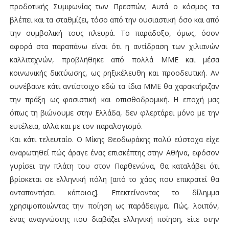
προδοτικής Συμφωνίας των Πρεσπών; Αυτά ο κόσμος τα
βλέπει και τα σταθμίζει, τόσο από την ουσιαστική όσο και από
την συμβολική τους πλευρά. Το παράδοξο, όμως, όσον
αφορά στα παραπάνω είναι ότι η αντίδραση των χιλιανών
καλλιτεχνών, προβλήθηκε από πολλά ΜΜΕ και μέσα
κοινωνικής δικτύωσης, ως ρηξικέλευθη και προοδευτική. Αν
συνέβαινε κάτι αντίστοιχο εδώ τα ίδια ΜΜΕ θα χαρακτήριζαν
την πράξη ως φασιστική και οπισθοδρομική. Η εποχή μας
όπως τη βιώνουμε στην Ελλάδα, δεν φλερτάρει μόνο με την
ευτέλεια, αλλά και με τον παραλογισμό.
Και κάτι τελευταίο. Ο Μίκης Θεοδωράκης πολύ εύστοχα είχε
αναρωτηθεί πώς άραγε ένας επισκέπτης στην Αθήνα, εφόσον
γυρίσει την πλάτη του στον Παρθενώνα, θα καταλάβει ότι
βρίσκεται σε ελληνική πόλη [από το χάος που επικρατεί θα
ανταπαντήσει κάποιος]. Επεκτείνοντας το δίλημμα
χρησιμοποιώντας την ποίηση ως παράδειγμα. Πώς, λοιπόν,
ένας αναγνώστης που διαβάζει ελληνική ποίηση, είτε στην