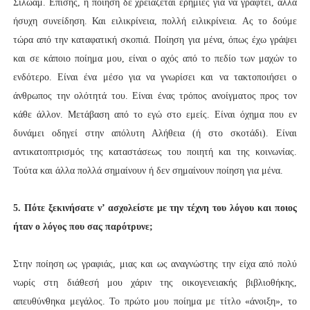
Σιλωάμ. Επίσης, η ποίηση δε χρειάζεται ερημιές για να γραφτεί, αλλά
ήσυχη συνείδηση. Και ειλικρίνεια, πολλή ειλικρίνεια. Ας το δούμε
τώρα από την καταφατική σκοπιά. Ποίηση για μένα, όπως έχω γράψει
και σε κάποιο ποίημα μου, είναι ο αχός από το πεδίο των μαχών το
ενδότερο. Είναι ένα μέσο για να γνωρίσει και να τακτοποιήσει ο
άνθρωπος την ολότητά του. Είναι ένας τρόπος ανοίγματος προς τον
κάθε άλλον. Μετάβαση από το εγώ στο εμείς. Είναι όχημα που εν
δυνάμει οδηγεί στην απόλυτη Αλήθεια (ή στο σκοτάδι). Είναι
αντικατοπτρισμός της καταστάσεως του ποιητή και της κοινωνίας.
Τούτα και άλλα πολλά σημαίνουν ή δεν σημαίνουν ποίηση για μένα.
5. Πότε ξεκινήσατε ν’ ασχολείστε με την τέχνη του λόγου και ποιος
ήταν ο λόγος που σας παρότρυνε;
Στην ποίηση ως γραφιάς, μιας και ως αναγνώστης την είχα από πολύ
νωρίς στη διάθεσή μου χάριν της οικογενειακής βιβλιοθήκης,
απευθύνθηκα μεγάλος. Το πρώτο μου ποίημα με τίτλο «άνοιξη», το