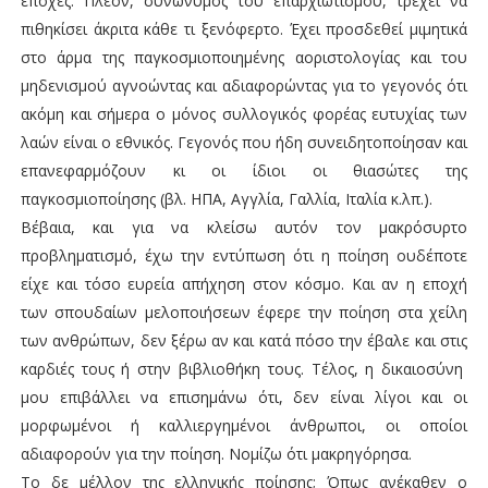
εποχές. Πλέον, συνώνυμος του επαρχιωτισμού, τρέχει να
πιθηκίσει άκριτα κάθε τι ξενόφερτο. Έχει προσδεθεί μιμητικά
στο άρμα της παγκοσμιοποιημένης αοριστολογίας και του
μηδενισμού αγνοώντας και αδιαφορώντας για το γεγονός ότι
ακόμη και σήμερα ο μόνος συλλογικός φορέας ευτυχίας των
λαών είναι ο εθνικός. Γεγονός που ήδη συνειδητοποίησαν και
επανεφαρμόζουν κι οι ίδιοι οι θιασώτες της
παγκοσμιοποίησης (βλ. ΗΠΑ, Αγγλία, Γαλλία, Ιταλία κ.λπ.).
Βέβαια, και για να κλείσω αυτόν τον μακρόσυρτο
προβληματισμό, έχω την εντύπωση ότι η ποίηση ουδέποτε
είχε και τόσο ευρεία απήχηση στον κόσμο. Και αν η εποχή
των σπουδαίων μελοποιήσεων έφερε την ποίηση στα χείλη
των ανθρώπων, δεν ξέρω αν και κατά πόσο την έβαλε και στις
καρδιές τους ή στην βιβλιοθήκη τους. Τέλος, η δικαιοσύνη
μου επιβάλλει να επισημάνω ότι, δεν είναι λίγοι και οι
μορφωμένοι ή καλλιεργημένοι άνθρωποι, οι οποίοι
αδιαφορούν για την ποίηση. Νομίζω ότι μακρηγόρησα.
Το δε μέλλον της ελληνικής ποίησης; Όπως ανέκαθεν ο