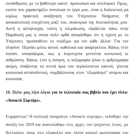
συνάνθρωπο, με το βαθύτερο εαυτό∙ προσωπικό και συλλογικό. Όμως, 
εκείνο που χαρακτηρίζει συνολικά το έργο μου, είναι η διαλεκτική μα 
κυρίως πρακτική αναζήτηση του Υπέρτατου Νοήματος. Η 
αποκαλυπτική συσχέτιση μαζί του, αναλογικά της δεκτικότητάς μου. 
Αυτή η αλληλουχία, τούτη η κλιμάκωση, εδράζεται πάνω στην 
Παράδοσή μας η οποία πολύ ορθά αποφάνθηκε ότι η σχέση με το 
Υπέρτατο, προϋποθέτει το νοιάξιμο για τον κάθε άλλον. Για τον 
πλησίον. Περνάει μέσω αυτού, καθολικά και απαρέγκλιτα. Κάπως έτσι 
λοιπόν, υποψιάζομαι, πως η λογοτεχνία γεννιέται κοινωνική κι 
ανθρώπινη. Κάπως έτσι η ποίηση, η πεζογραφία ή/και η αρθρογραφία 
ακόμη, σπάζοντας τα στενά όρια του περίκλειστου εαυτού, γίνεται 
κοινωνικά ανταποδοτική, συμβάλλοντας στον "εξωραϊσμό" ατόμου και 
κοινωνίας.
10. Πείτε μας λίγα λόγια
για το τελευταίο σας βιβλίο που έχει τίτλο:
«
Ανοικτό Συρτάρι
».
Ευχαρίστως! Η συλλογή ποιημάτων «Ανοικτό συρτάρι», εκδόθηκε την
άνοιξη του 2019 και ανατυπώθηκε στις αρχές του τρέχοντος έτους, με
βελτιώσεις όπως στο εξώφυλλο που πλέον κοσμεί φωτογραφία του