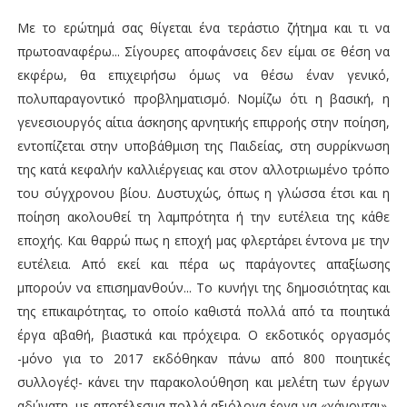
Με το ερώτημά σας θίγεται ένα τεράστιο ζήτημα και τι να
πρωτοαναφέρω... Σίγουρες αποφάνσεις δεν είμαι σε θέση να
εκφέρω, θα επιχειρήσω όμως να θέσω έναν γενικό,
πολυπαραγοντικό προβληματισμό. Νομίζω ότι η βασική, η
γενεσιουργός αίτια άσκησης αρνητικής επιρροής στην ποίηση,
εντοπίζεται στην υποβάθμιση της Παιδείας, στη συρρίκνωση
της κατά κεφαλήν καλλιέργειας και στον αλλοτριωμένο τρόπο
του σύγχρονου βίου. Δυστυχώς, όπως η γλώσσα έτσι και η
ποίηση ακολουθεί τη λαμπρότητα ή την ευτέλεια της κάθε
εποχής. Και θαρρώ πως η εποχή μας φλερτάρει έντονα με την
ευτέλεια. Από εκεί και πέρα ως παράγοντες απαξίωσης
μπορούν να επισημανθούν... Το κυνήγι της δημοσιότητας και
της επικαιρότητας, το οποίο καθιστά πολλά από τα ποιητικά
έργα αβαθή, βιαστικά και πρόχειρα. Ο εκδοτικός οργασμός
-μόνο για το 2017 εκδόθηκαν πάνω από 800 ποιητικές
συλλογές!- κάνει την παρακολούθηση και μελέτη των έργων
αδύνατη, με αποτέλεσμα πολλά αξιόλογα έργα να «χάνονται».