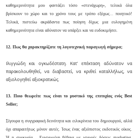
καθημερινότητα μου φαντάζει τόσο «στενάχωρη», τελικά όλα
βρίσκουν το χώρο και το χρόνο τους με τρόπο εξόχως... ποιητικό!
Τελικά, πιστεύω ακράδαντα πως ποίηση δίχως μια ευλογημένη
καθημερινότητα είναι αδύνατον να υπάρξει και να ευδοκιμήσει.
12.
Πως θα χαρακτηρίζατε τη λογοτεχνική παραγωγή σήμερα;
Ιλιγγιώδη και ογκωδέστατη. Κατ’ επέκταση αδύνατον να
παρακολουθηθεί, να διαβαστεί, να κριθεί καταλλήλως, να
αξιολογηθεί αξιοκρατικώς.
13. Ποιο θεωρείτε πως είναι το μυστικό της επιτυχίας ενός Best
Seller;
Σίγουρα η συγγραφική δεινότητα και ειλικρίνεια του δημιουργού, αλλά
όχι απαραιτήτως μόνον αυτές. Ίσως ένας αξιόπιστος εκδοτικός οίκος.
Ή η συγκυρία… Ενισχυμένη βέβαια με ισχυρές δόσεις marketing,