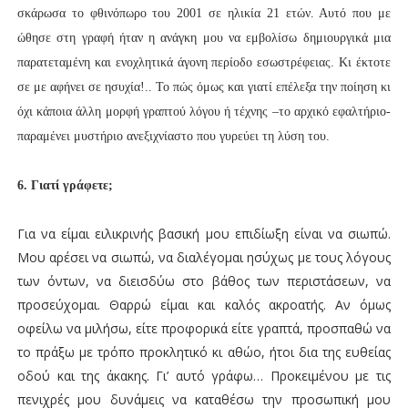
σκάρωσα το φθινόπωρο του 2001 σε ηλικία 21 ετών. Αυτό που με
ώθησε στη γραφή ήταν η ανάγκη μου να εμβολίσω δημιουργικά μια
παρατεταμένη και ενοχλητικά άγονη περίοδο εσωστρέφειας. Κι έκτοτε
σε με αφήνει σε ησυχία!.. Το πώς όμως και γιατί επέλεξα την ποίηση κι
όχι κάποια άλλη μορφή γραπτού λόγου ή τέχνης –το αρχικό εφαλτήριο-
παραμένει μυστήριο ανεξιχνίαστο που γυρεύει τη λύση του.
6. Γιατί γράφετε;
Για να είμαι ειλικρινής βασική μου επιδίωξη είναι να σιωπώ.
Μου αρέσει να σιωπώ, να διαλέγομαι ησύχως με τους λόγους
των όντων, να διεισδύω στο βάθος των περιστάσεων, να
προσεύχομαι. Θαρρώ είμαι και καλός ακροατής. Αν όμως
οφείλω να μιλήσω, είτε προφορικά είτε γραπτά, προσπαθώ να
το πράξω με τρόπο προκλητικό κι αθώο, ήτοι δια της ευθείας
οδού και της άκακης. Γι’ αυτό γράφω… Προκειμένου με τις
πενιχρές μου δυνάμεις να καταθέσω την προσωπική μου