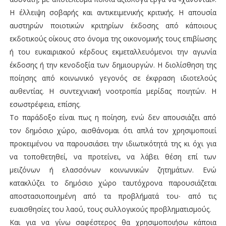
Η έλλειψη σοβαρής και αντικειμενικής κριτικής. Η απουσία
αυστηρών ποιοτικών κριτηρίων έκδοσης από κάποιους
εκδοτικούς οίκους στο όνομα της οικονομικής τους επιβίωσης
ή του ευκαιριακού κέρδους εκμεταλλευόμενοι την αγωνία
έκδοσης ή την κενοδοξία των δημιουργών. Η διολίσθηση της
ποίησης από κοινωνικό γεγονός σε έκφραση ιδιοτελούς
αυθεντίας. Η συντεχνιακή νοοτροπία μερίδας ποιητών. Η
εσωστρέφεια, επίσης.
Το παράδοξο είναι πως η ποίηση, ενώ δεν απουσιάζει από
τον δημόσιο χώρο, αισθάνομαι ότι απλά τον χρησιμοποιεί
προκειμένου να παρουσιάσει την ιδιωτικότητά της κι όχι για
να τοποθετηθεί, να προτείνει, να λάβει θέση επί των
μειζόνων ή ελασσόνων κοινωνικών ζητημάτων. Ενώ
κατακλύζει το δημόσιο χώρο ταυτόχρονα παρουσιάζεται
αποστασιοποιημένη από τα προβλήματά του∙ από τις
ευαισθησίες του λαού, τους συλλογικούς προβληματισμούς.
Και για να γίνω σαφέστερος θα χρησιμοποιήσω κάποια