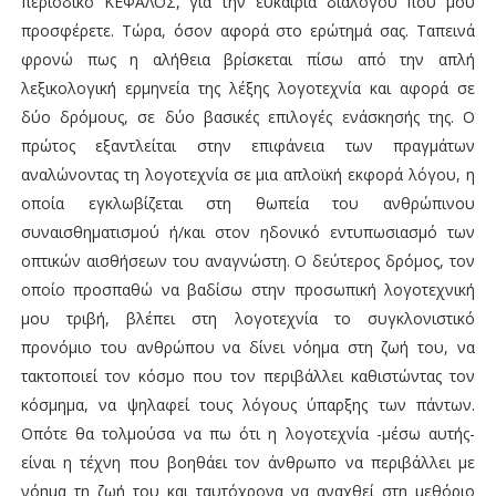
περιοδικό ΚΕΦΑΛΟΣ, για την ευκαιρία διαλόγου που μου
προσφέρετε. Τώρα, όσον αφορά στο ερώτημά σας. Ταπεινά
φρονώ πως η αλήθεια βρίσκεται πίσω από την απλή
λεξικολογική ερμηνεία της λέξης λογοτεχνία και αφορά σε
δύο δρόμους, σε δύο βασικές επιλογές ενάσκησής της. Ο
πρώτος εξαντλείται στην επιφάνεια των πραγμάτων
αναλώνοντας τη λογοτεχνία σε μια απλοϊκή εκφορά λόγου, η
οποία εγκλωβίζεται στη θωπεία του ανθρώπινου
συναισθηματισμού ή/και στον ηδονικό εντυπωσιασμό των
οπτικών αισθήσεων του αναγνώστη. Ο δεύτερος δρόμος, τον
οποίο προσπαθώ να βαδίσω στην προσωπική λογοτεχνική
μου τριβή, βλέπει στη λογοτεχνία το συγκλονιστικό
προνόμιο του ανθρώπου να δίνει νόημα στη ζωή του, να
τακτοποιεί τον κόσμο που τον περιβάλλει καθιστώντας τον
κόσμημα, να ψηλαφεί τους λόγους ύπαρξης των πάντων.
Οπότε θα τολμούσα να πω ότι η λογοτεχνία -μέσω αυτής-
είναι η τέχνη που βοηθάει τον άνθρωπο να περιβάλλει με
νόημα τη ζωή του και ταυτόχρονα να αναχθεί στη μεθόριο