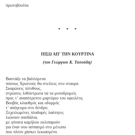
πρωτοβουλία.
* * *
ΠΙΣΩ ΑΠ’ ΤΗΝ ΚΟΥΡΤΙΝΑ
(του Γεώργιου Κ. Τασούδη)
Βαστάζο τα βαλλόμενα

πόσους Χριστούς θα στείλεις στο σταυρό.

Σκαρώνεις πλίνθους,

στρώνεις λιθόστρωτα να τα μονοδρομείς

προς τ’ αναπότρεπτο μαρτύριο του οφειλέτη.

Βουβός κλαυθμός και οδυρμός

τ’ απόγευμα στο δένδρο.

Ξεχειλωμένες πλαδαρές λαότητες

λιώνουν σανδάλια,

με γόνατα καμήλου εκλιπαρούν

για έναν σου ασπασμό στο μέτωπο

που πλέον χάσκει λεκιασμένο.
