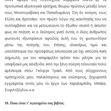
προσωπικά αξιολογικά κριτήρια, θεωρώ πρώτους μεταξύ ίσων
τους Ντοστογιέβσκη και Παπαδιαμάντη. Στη δε ποίηση, τους
Ελύτη και Βρεττάκο∙ τον πρώτο λόγω της ικανότητάς του να
συλλαμβάνει και να μετουσιώνει το έξωθεν κτιστό ή άκτιστο
φως σε ποίηση κι ο δεύτερος γιατί όντας ο ίδιος άνθρωπος
φωτεινός εξωτερίκευε αφειδώς αυτή του τη φωτεινότητα
μέσω της ποίησής του. Επίσης, ιδιαιτέρως τιμώ και
υπολήπτομαι την προσφάτως εκλιπούσα μα όχι απούσα Κική
Δημουλά, για τον απαράμιλλο τρόπο που μίλησε για τα
υπαρξιακά μας αδιέξοδα. Από την ξένη ποίηση τελευταία πολύ
αρέσκομαι στου Γκέοργκ Τρακλ. Από τους σύγχρονους
ομότεχνούς μου, παλαιότερους και νεώτερους, ξεχωριστά
εγγράφεται εντός μου το έργο των Χαραλαμπίδη, Μπάκα,
Συφιλτζόγλου κ.α.
18. Ποια είναι τ’ αγαπημένα σας βιβλία;