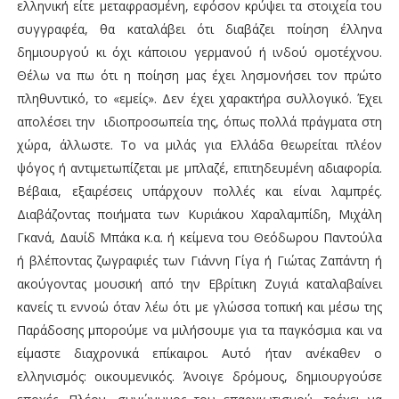
ελληνική είτε μεταφρασμένη, εφόσον κρύψει τα στοιχεία του
συγγραφέα, θα καταλάβει ότι διαβάζει ποίηση έλληνα
δημιουργού κι όχι κάποιου γερμανού ή ινδού ομοτέχνου.
Θέλω να πω ότι η ποίηση μας έχει λησμονήσει τον πρώτο
πληθυντικό, το «εμείς». Δεν έχει χαρακτήρα συλλογικό. Έχει
απολέσει την ιδιοπροσωπεία της, όπως πολλά πράγματα στη
χώρα, άλλωστε. Το να μιλάς για Ελλάδα θεωρείται πλέον
ψόγος ή αντιμετωπίζεται με μπλαζέ, επιτηδευμένη αδιαφορία.
Βέβαια, εξαιρέσεις υπάρχουν πολλές και είναι λαμπρές.
Διαβάζοντας ποιήματα των Κυριάκου Χαραλαμπίδη, Μιχάλη
Γκανά, Δαυίδ Μπάκα κ.α. ή κείμενα του Θεόδωρου Παντούλα
ή βλέποντας ζωγραφιές των Γιάννη Γίγα ή Γιώτας Ζαπάντη ή
ακούγοντας μουσική από την Εβρίτικη Ζυγιά καταλαβαίνει
κανείς τι εννοώ όταν λέω ότι με γλώσσα τοπική και μέσω της
Παράδοσης μπορούμε να μιλήσουμε για τα παγκόσμια και να
είμαστε διαχρονικά επίκαιροι. Αυτό ήταν ανέκαθεν ο
ελληνισμός: οικουμενικός. Άνοιγε δρόμους, δημιουργούσε