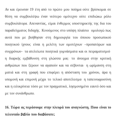
Αν και έρευσαν 19 έτη από το πρώτο μου ποίημα ούτε βρίσκομαι σε
θέση να συμβουλέψω έναν νεότερο ομότεχνο ούτε επιδιώκω ρόλο
συμβουλάτορα. Απεναντίας, είμαι ένθερμος υποστηρικτής της δια του
παραδείγματος διδαχής. Κινούμενος στο υπόψη πλαίσιο ομολογώ πως
αυτά που με βοήθησαν στη δημιουργία του όποιου προσωπικού
ποιητικού ίχνους είναι η μελέτη των ομοτέχνων –προπατόρων και
συγχρόνων-∙ τα ατελείωτα ποιητικά γυμνάσματα και οι πειραματισμοί∙
η διαρκής εμβάθυνση στη γλώσσα μας∙ το άνοιγμα στην κριτική
ανθρώπων που ξέρουν να αγαπούν και να σέβονται∙ η ωρίμανση στη
ματιά και στη γραφή που επιφέρει η απόσταση του χρόνου, άρα η
υπομονή και επιμονή μέχρι το τελικό αποτέλεσμα∙ η ταπεινοφροσύνη
και η ειλικρίνεια τόσο με τον πραγματικό, λησμονημένο εαυτό όσο και
με τον συνάνθρωπο.
16. Τώρα ας περάσουμε στην πλευρά του αναγνώστη. Ποιο είναι το
τελευταίο βιβλίο που διαβάσατε;