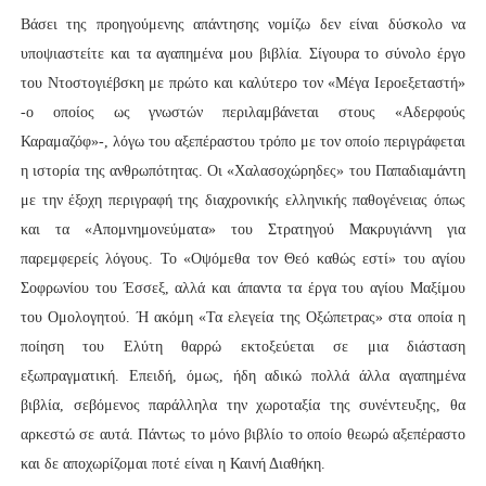
Βάσει της προηγούμενης απάντησης νομίζω δεν είναι δύσκολο να
υποψιαστείτε και τα αγαπημένα μου βιβλία. Σίγουρα το σύνολο έργο
του Ντοστογιέβσκη με πρώτο και καλύτερο τον «Μέγα Ιεροεξεταστή»
-ο οποίος ως γνωστών περιλαμβάνεται στους «Αδερφούς
Καραμαζόφ»-, λόγω του αξεπέραστου τρόπο με τον οποίο περιγράφεται
η ιστορία της ανθρωπότητας. Οι «Χαλασοχώρηδες» του Παπαδιαμάντη
με την έξοχη περιγραφή της διαχρονικής ελληνικής παθογένειας όπως
και τα «Απομνημονεύματα» του Στρατηγού Μακρυγιάννη για
παρεμφερείς λόγους. Το «Οψόμεθα τον Θεό καθώς εστί» του αγίου
Σοφρωνίου του Έσσεξ, αλλά και άπαντα τα έργα του αγίου Μαξίμου
του Ομολογητού. Ή ακόμη «Τα ελεγεία της Οξώπετρας» στα οποία η
ποίηση του Ελύτη θαρρώ εκτοξεύεται σε μια διάσταση
εξωπραγματική. Επειδή, όμως, ήδη αδικώ πολλά άλλα αγαπημένα
βιβλία, σεβόμενος παράλληλα την χωροταξία της συνέντευξης, θα
αρκεστώ σε αυτά. Πάντως το μόνο βιβλίο το οποίο θεωρώ αξεπέραστο
και δε αποχωρίζομαι ποτέ είναι η Καινή Διαθήκη.