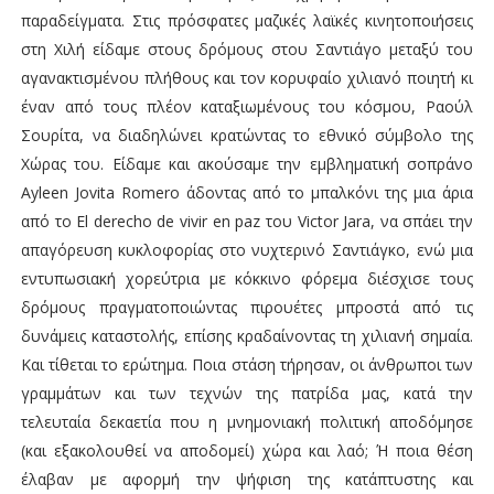
παραδείγματα. Στις πρόσφατες μαζικές λαϊκές κινητοποιήσεις
στη Χιλή είδαμε στους δρόμους στου Σαντιάγο μεταξύ του
αγανακτισμένου πλήθους και τον κορυφαίο χιλιανό ποιητή κι
έναν από τους πλέον καταξιωμένους του κόσμου, Ραούλ
Σουρίτα, να διαδηλώνει κρατώντας το εθνικό σύμβολο της
Χώρας του. Είδαμε και ακούσαμε την εμβληματική σοπράνο
Ayleen Jovita Romero άδοντας από το μπαλκόνι της μια άρια
από το El derecho de vivir en paz του Victor Jara, να σπάει την
απαγόρευση κυκλοφορίας στο νυχτερινό Σαντιάγκο, ενώ μια
εντυπωσιακή χορεύτρια με κόκκινο φόρεμα διέσχισε τους
δρόμους πραγματοποιώντας πιρουέτες μπροστά από τις
δυνάμεις καταστολής, επίσης κραδαίνοντας τη χιλιανή σημαία.
Και τίθεται το ερώτημα. Ποια στάση τήρησαν, οι άνθρωποι των
γραμμάτων και των τεχνών της πατρίδα μας, κατά την
τελευταία δεκαετία που η μνημονιακή πολιτική αποδόμησε
(και εξακολουθεί να αποδομεί) χώρα και λαό; Ή ποια θέση
έλαβαν με αφορμή την ψήφιση της κατάπτυστης και