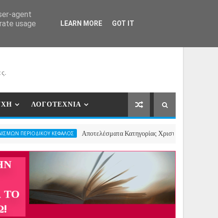
ΕΡΓΑΤΕΣ
ΝΕΕΣ ΣΥΝΕΡΓΑΣΙΕΣ
ΕΠΙΚΟΙΝΩΝΙΑ
user-agent
erate usage
LEARN MORE
GOT IT
ς.
ΥΧΗ
ΛΟΓΟΤΕΧΝΙΑ
Αποτελέσματα Κατηγορίας Χριστουγεννιάτικου Ποιήματος- 2ος 
ΟΥ ΚΕΦΑΛΟΣ