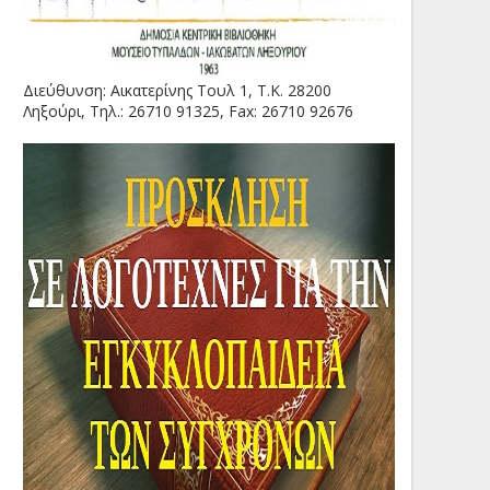
Διεύθυνση: Αικατερίνης Τουλ 1, Τ.Κ. 28200
Ληξούρι, Τηλ.: 26710 91325, Fax: 26710 92676