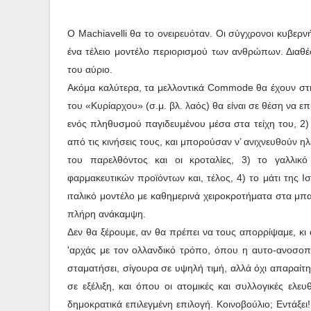
Ο Machiavelli θα το ονειρευόταν. Οι σύγχρονοι κυβερν
ένα τέλειο μοντέλο περιορισμού των ανθρώπων. Διαθέσι
του αύριο.
Ακόμα καλύτερα, τα μελλοντικά Commode θα έχουν στη
του «Κυρίαρχου» (σ.μ. βλ. λαός) θα είναι σε θέση να επ
ενός πληθυσμού παγιδευμένου μέσα στα τείχη του, 2) 
από τις κινήσεις τους, και μπορούσαν ν’ ανιχνευθούν 
του παρελθόντος και οι κροταλίες, 3) το γαλλικ
φαρμακευτικών προϊόντων και, τέλος, 4) το μάτι της Ισ
ιταλικό μοντέλο με καθημερινά χειροκροτήματα στα μπ
πλήρη ανάκαμψη.
Δεν θα ξέρουμε, αν θα πρέπει να τους απορρίψαμε, κι 
'αρχάς με τον ολλανδικό τρόπο, όπου η αυτο-ανοσοπ
σταματήσει, σίγουρα σε υψηλή τιμή, αλλά όχι απαραίτη
σε εξέλιξη, και όπου οι ατομικές και συλλογικές ελε
δημοκρατικά επιλεγμένη επιλογή. Κοινοβούλιο; Εντάξε