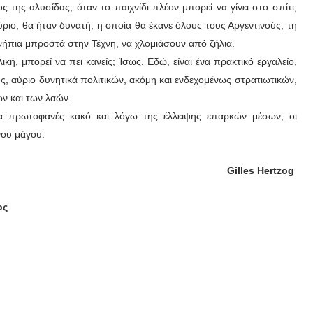
ς της αλυσίδας, όταν το παιχνίδι πλέον μπορεί να γίνει στο σπίτι,
ριο, θα ήταν δυνατή, η οποία θα έκανε όλους τους Αργεντινούς, τη
α νήπια μπροστά στην Τέχνη, να χλομιάσουν από ζήλια.
κή, μπορεί να πει κανείς; Ίσως. Εδώ, είναι ένα πρακτικό εργαλείο,
ής, αύριο δυνητικά πολιτικών, ακόμη και ενδεχομένως στρατιωτικών,
ων και των λαών.
ένα πρωτοφανές κακό και λόγω της έλλειψης επαρκών μέσων, οι
νου μάγου.
Gilles Hertzog
ος