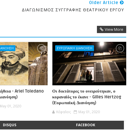
Older Article
ή
ΔΙΑΓΩΝΙΣΜΟΣ ΣΥΓΓΡΑΦΗΣ ΘΕΑΤΡΙΚΟΥ ΕΡΓΟΥ
View More
ΔΙΑΝΟΗΣΗ
ΕΥΡΩΠΑΪΚΗ ΔΙΑΝΟΗΣΗ
ήθεια - Ariel Toledano
Οι δικτάτορες το ονειρεύτηκαν, ο
Διανόηση)
κοραναϊός το έκανε - Gilles Hertzog
(Ευρωπαϊκή Διανόηση)
May 01, 2020
Κέφαλος
May 01, 2020
DISQUS
FACEBOOK