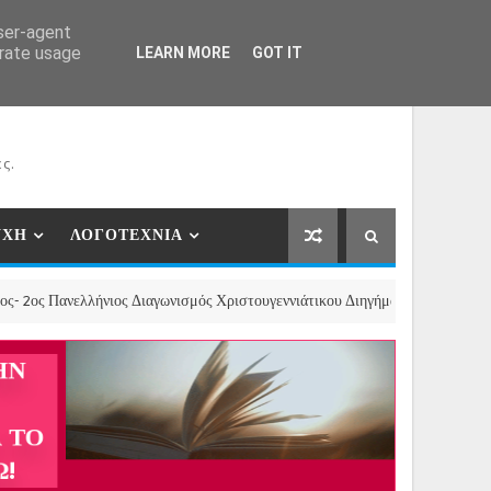
ΕΡΓΑΤΕΣ
ΝΕΕΣ ΣΥΝΕΡΓΑΣΙΕΣ
ΕΠΙΚΟΙΝΩΝΙΑ
user-agent
erate usage
LEARN MORE
GOT IT
ς.
ΥΧΗ
ΛΟΓΟΤΕΧΝΙΑ
ελλήνιος Διαγωνισμός Χριστουγεννιάτικου Διηγήματος, Παραμυθιού και Ποιή