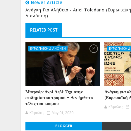
Newer Article
Ανάγκη Για Αλήθεια - Ariel Toledano (Ευρωπαϊκ
Διανόηση)
RELATED POST
ΕΥΡΩΠΑΪΚΗ ΔΙΑΝΟΗΣΗ
ΕΥΡΩΠΑΪΚΗ 
Μπερνάρ-Ανρί Λεβί: Όχι στην
Ανάγκη για αλ
επιδημία του τρόμου – Δεν ήρθε το
(Ευρωπαϊκή 
τέλος του κόσμου
Κέφαλος
Κέφαλος
May 01, 2020
BLOGGER