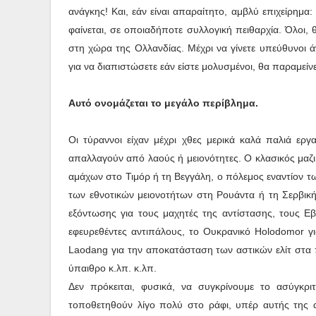
ανάγκης! Και, εάν είναι απαραίτητο, αμβλύ επιχείρημ
φαίνεται, σε οποιαδήποτε συλλογική πειθαρχία. Όλοι,
στη χώρα της Ολλανδίας. Μέχρι να γίνετε υπεύθυνοι 
για να διαπιστώσετε εάν είστε μολυσμένοι, θα παραμείνε
Αυτό ονομάζεται το μεγάλο περίβλημα.
Οι τύραννοι είχαν μέχρι χθες μερικά καλά παλιά ερ
απαλλαγούν από λαούς ή μειονότητες. Ο κλασικός μαζι
αμάχων στο Τιμόρ ή τη Βεγγάλη, ο πόλεμος εναντίον τ
των εθνοτικών μειονοτήτων στη Ρουάντα ή τη Σερβικ
εξόντωσης για τους μαχητές της αντίστασης, τους Ε
εφευρεθέντες αντιπάλους, το Ουκρανικό Holodomor για
Laodang για την αποκατάσταση των αστικών ελίτ στα 
ύπαιθρο κ.λπ. κ.λπ.
Δεν πρόκειται, φυσικά, να συγκρίνουμε το ασύγκρ
τοποθετηθούν λίγο πολύ στο ράφι, υπέρ αυτής της 