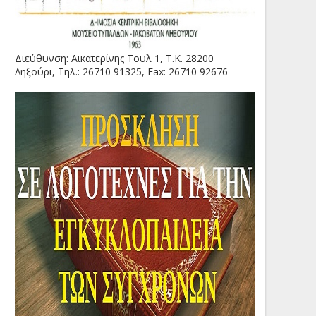
Διεύθυνση: Αικατερίνης Τουλ 1, Τ.Κ. 28200
Ληξούρι, Τηλ.: 26710 91325, Fax: 26710 92676