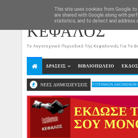
ΑΡΧΙΚΗ
Aug 6, 2026
This site uses cookies from Google to d
are shared with Google along with perf
statistics, and to detect and address 
ΚΕΦΑΛΟΣ
To Λογοτεχνικό Περιοδικό Της Κεφαλονιάς Για Το Βι
ΔΡΑΣΕΙΣ
ΒΙΒΛΙΟΠΩΛΕΙΟ
ΕΚΔΟΣ
ΝΕΕΣ ΔΗΜΟΣΙΕΥΣΕΙΣ
ΑΠΟΤΕΛΕΣΜΑΤΑ ΛΟΓΟΤΕΧΝΙΚΩΝ ΔΙΑΓΩΝΙΣΜΩΝ ΠΕΡΙΟΔΙΚΟΥ 