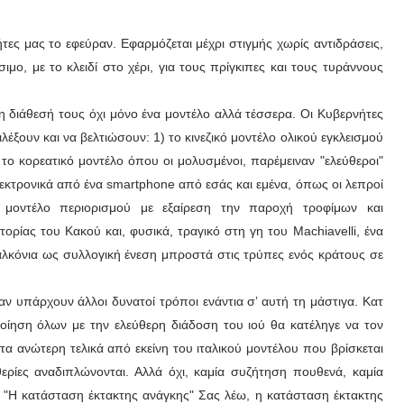
ήτες μας το εφεύραν. Εφαρμόζεται μέχρι στιγμής χωρίς αντιδράσεις,
μο, με το κλειδί στο χέρι, για τους πρίγκιπες και τους τυράννους
 διάθεσή τους όχι μόνο ένα μοντέλο αλλά τέσσερα. Οι Κυβερνήτες
ιλέξουν και να βελτιώσουν: 1) το κινεζικό μοντέλο ολικoύ εγκλεισμού
το κορεατικό μοντέλο όπου οι μολυσμένοι, παρέμειναν "ελεύθεροι"
ηλεκτρονικά από ένα smartphone από εσάς και εμένα, όπως οι λεπροί
ό μοντέλο περιορισμού με εξαίρεση την παροχή τροφίμων και
τορίας του Κακού και, φυσικά, τραγικό στη γη του Machiavelli, ένα
αλκόνια ως συλλογική ένεση μπροστά στις τρύπες ενός κράτους σε
αν υπάρχουν άλλοι δυνατοί τρόποι ενάντια σ’ αυτή τη μάστιγα. Κατ
οίηση όλων με την ελεύθερη διάδοση του ιού θα κατέληγε να τον
τα ανώτερη τελικά από εκείνη του ιταλικού μοντέλου που βρίσκεται
υθερίες αναδιπλώνονται. Αλλά όχι, καμία συζήτηση πουθενά, καμία
ι! "Η κατάσταση έκτακτης ανάγκης" Σας λέω, η κατάσταση έκτακτης