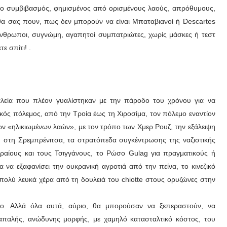
α: ο συμβιβασμός, φημισμένος από ορισμένους λαούς, απρόθυμους,
 θα σας πουν, πως δεν μπορούν να είναι Μπαταβιανοί ή Descartes
άνθρωποι, συγνώμη, αγαπητοί συμπατριώτες, χωρίς μάσκες ή τεστ
τε σπίτι! .
γαλεία που πλέον γυαλίστηκαν με την πάροδο του χρόνου για να
κός πόλεμος, από την Τροία έως τη Χιροσίμα, τον πόλεμο εναντίον
ων «ηλικιωμένων λαών», με τον τρόπο των Χμερ Ρουζ, την εξάλειψη
ή στη Σρεμπρένιτσα, τα στρατόπεδα συγκέντρωσης της ναζιστικής
βραίους και τους Τσιγγάνους, το Ρώσο Gulag για πραγματικούς ή
 να εξαφανίσει την ουκρανική αγροτιά από την πείνα, το κινεζικό
πολύ λευκά χέρα από τη δουλειά του chiotte στους ορυζώνες στην
ιτο. Αλλά όλα αυτά, αύριο, θα μπορούσαν να ξεπεραστούν, να
απαλής, ανώδυνης μορφής, με χαμηλό κατασταλτικό κόστος, του