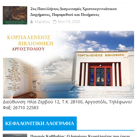
2ος Πανελλήνιος Διαγωνισμός Χριστουγεννιάτικου
Διηγήματος, Παραμυθιού και Ποιήματος
Κέφαλος
Nov 19, 2025
Διεύθυνση: Ηλία Ζερβού 12, Τ.Κ. 28100, Αργοστόλι, Τηλέφωνο/
Φαξ: 26710 22583
ΚΕΦΑΛΟΝΙΤΙΚΗ ΛΑΟΓΡΑΦΙΑ
Παναγής Καββαδίας: Ο δαιμόνιος Κεφαλλονίτης που έφερε