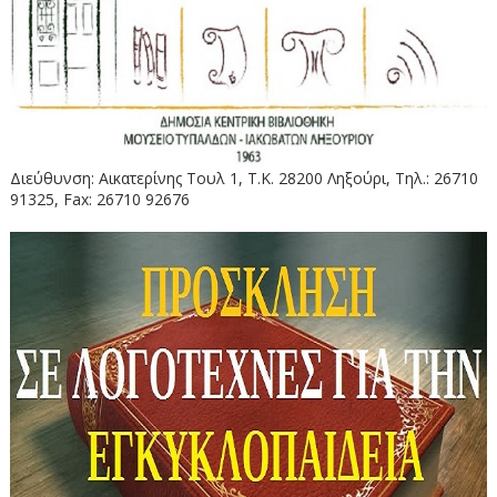
Διεύθυνση: Αικατερίνης Τουλ 1, Τ.Κ. 28200 Ληξούρι, Τηλ.: 26710
91325, Fax: 26710 92676