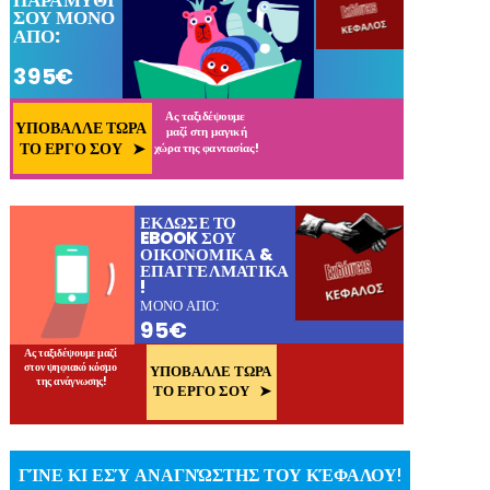
ΓΊΝΕ ΚΙ ΕΣΎ ΑΝΑΓΝΏΣΤΗΣ ΤΟΥ ΚΈΦΑΛΟΥ!