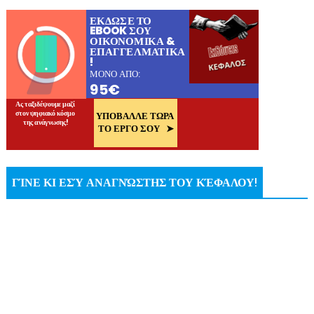
ΓΊΝΕ ΚΙ ΕΣΎ ΑΝΑΓΝΏΣΤΗΣ ΤΟΥ ΚΈΦΑΛΟΥ!