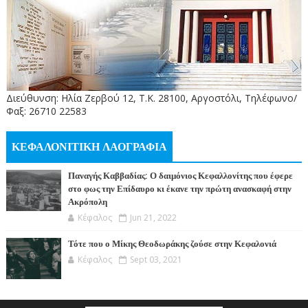
Διεύθυνση: Ηλία Ζερβού 12, Τ.Κ. 28100, Αργοστόλι, Τηλέφωνο/
Φαξ: 26710 22583
ΚΕΦΑΛΟΝΙΤΙΚΗ ΛΑΟΓΡΑΦΙΑ
Παναγής Καββαδίας: Ο δαιμόνιος Κεφαλλονίτης που έφερε
στο φως την Επίδαυρο κι έκανε την πρώτη ανασκαφή στην
Ακρόπολη
Κέφαλος
Jun 21, 2022
Τότε που ο Μίκης Θεοδωράκης ζούσε στην Κεφαλονιά
Κέφαλος
Sept 03, 2021