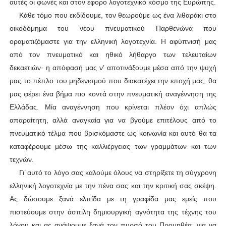
αυτές οι φωνές και στον έφορο λογοτεχνικό κόσμο της Ευρώπης.
Κάθε τόμο που εκδίδουμε, τον θεωρούμε ως ένα λιθαράκι στο
οικοδόμημα του νέου πνευματικού Παρθενώνα που
οραματιζόμαστε για την ελληνική λογοτεχνία. Η αφύπνισή μας
από τον πνευματικό και ηθικό λήθαργο των τελευταίων
δεκαετιών
·
η απόφασή μας ν’ αποτινάξουμε μέσα από την ψυχή
μας το πέπλο του μηδενισμού που διακατέχει την εποχή μας, θα
μας φέρει ένα βήμα πιο κοντά στην πνευματική αναγέννηση της
Ελλάδας. Μία αναγέννηση που κρίνεται πλέον όχι απλώς
απαραίτητη, αλλά αναγκαία για να βγούμε επιτέλους από το
πνευματικό τέλμα που βρισκόμαστε ως κοινωνία και αυτό θα τα
καταφέρουμε μέσω της καλλιέργειας των γραμμάτων και των
τεχνών.
Γι’ αυτό το λόγο σας καλούμε όλους να στηρίξετε τη σύγχρονη
ελληνική λογοτεχνία με την πένα σας και την κριτική σας σκέψη.
Ας δώσουμε ξανά ελπίδα με τη γραφίδα μας εμείς που
πιστεύουμε στην άσπιλη δημιουργική αγνότητα της τέχνης του
λόγου και ας ανάψουμε ξανά τον πυρσό του Προμηθέα, για να