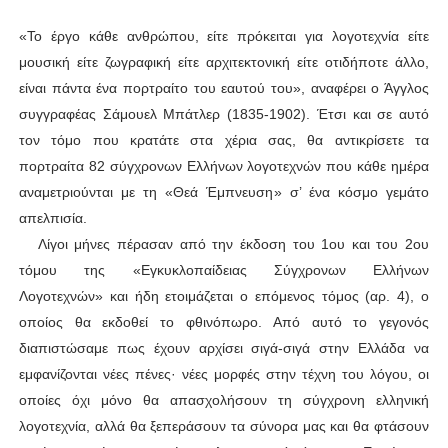
«
Το έργο κάθε ανθρώπου, είτε πρόκειται για λογοτεχνία είτε
μουσική είτε ζωγραφική είτε αρχιτεκτονική είτε οτιδήποτε άλλο,
είναι πάντα ένα πορτραίτο του εαυτού του
»,
αναφέρει ο Άγγλος
συγγραφέας Σάμουελ Μπάτλερ (1835-1902)
.
Έτσι και σε αυτό
τον τόμο που κρατάτε στα χέρια σας, θα αντικρίσετε τα
πορτραίτα 82 σύγχρονων Ελλήνων λογοτεχνών που κάθε ημέρα
αναμετριούνται με τη
«
Θεά Έμπνευση
»
σ’ ένα κόσμο γεμάτο
απελπισία.
Λίγοι μήνες πέρασαν από την έκδοση του 1ου και του 2ου
τόμου της
«
Εγκυκλοπαίδειας Σύγχρονων Ελλήνων
Λογοτεχνών
»
και ήδη ετοιμάζεται ο επόμενος τόμος (αρ. 4), ο
οποίος θα εκδοθεί το φθινόπωρο. Από αυτό το γεγονός
διαπιστώσαμε πως έχουν αρχίσει σιγά-σιγά στην Ελλάδα να
εμφανίζονται νέες πένες
·
νέες μορφές στην τέχνη του λόγου, οι
οποίες όχι μόνο θα απασχολήσουν τη σύγχρονη ελληνική
λογοτεχνία, αλλά θα ξεπεράσουν τα σύνορα μας και θα φτάσουν