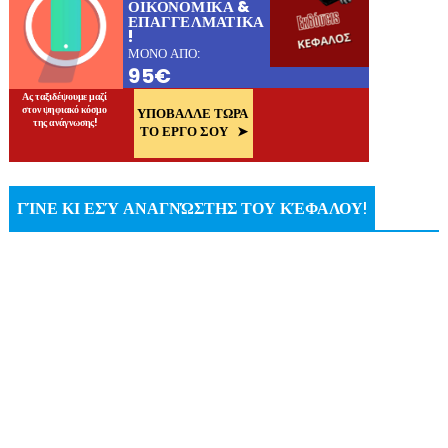
ΓΊΝΕ ΚΙ ΕΣΎ ΑΝΑΓΝΏΣΤΗΣ ΤΟΥ ΚΈΦΑΛΟΥ!