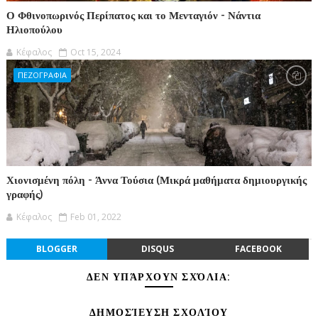
Ο Φθινοπωρινός Περίπατος και το Μενταγιόν - Νάντια
Ηλιοπούλου
Κέφαλος
Oct 15, 2024
ΠΕΖΟΓΡΑΦΙΑ
Χιονισμένη πόλη - Άννα Τούσια (Μικρά μαθήματα δημιουργικής
γραφής)
Κέφαλος
Feb 01, 2022
BLOGGER
DISQUS
FACEBOOK
ΔΕΝ ΥΠΆΡΧΟΥΝ ΣΧΌΛΙΑ:
ΔΗΜΟΣΊΕΥΣΗ ΣΧΟΛΊΟΥ