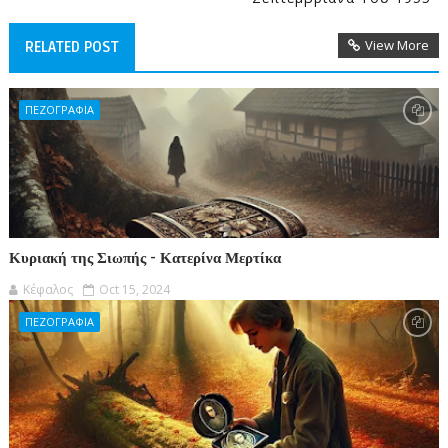
View More
RELATED POST
ΠΕΖΟΓΡΑΦΙΑ
Κυριακή της Σιωπής - Κατερίνα Μερτίκα
Κέφαλος
Oct 15, 2024
ΠΕΖΟΓΡΑΦΙΑ