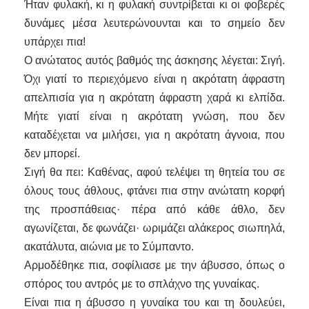
Ήταν φυλακή, κι η φυλακή συντρίβεται κι οι φοβερές
δυνάμες μέσα λευτερώνουνται και το σημείο δεν
υπάρχει πια!
Ο ανώτατος αυτός βαθμός της άσκησης λέγεται: Σιγή.
Όχι γιατί το περιεχόμενο είναι η ακρότατη άφραστη
απελπισία για η ακρότατη άφραστη χαρά κι ελπίδα.
Μήτε γιατί είναι η ακρότατη γνώση, που δεν
καταδέχεται να μιλήσει, για η ακρότατη άγνοια, που
δεν μπορεί.
Σιγή θα πει: Καθένας, αφού τελέψει τη θητεία του σε
όλους τους άθλους, φτάνει πια στην ανώτατη κορφή
της προσπάθειας· πέρα από κάθε άθλο, δεν
αγωνίζεται, δε φωνάζει· ωριμάζει αλάκερος σιωπηλά,
ακατάλυτα, αιώνια με το Σύμπαντο.
Αρμοδέθηκε πια, σοφίλιασε με την άβυσσο, όπως ο
σπόρος του αντρός με το σπλάχνο της γυναίκας.
Είναι πια η άβυσσο η γυναίκα του και τη δουλεύει,