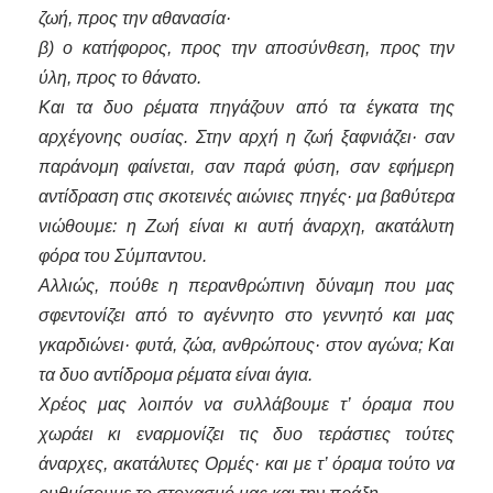
ζωή, προς την αθανασία·
β) ο κατήφορος, προς την αποσύνθεση, προς την
ύλη, προς το θάνατο.
Και τα δυο ρέματα πηγάζουν από τα έγκατα της
αρχέγονης ουσίας. Στην αρχή η ζωή ξαφνιάζει· σαν
παράνομη φαίνεται, σαν παρά φύση, σαν εφήμερη
αντίδραση στις σκοτεινές αιώνιες πηγές· μα βαθύτερα
νιώθουμε: η Ζωή είναι κι αυτή άναρχη, ακατάλυτη
φόρα του Σύμπαντου.
Αλλιώς, πούθε η περανθρώπινη δύναμη που μας
σφεντονίζει από το αγέννητο στο γεννητό και μας
γκαρδιώνει· φυτά, ζώα, ανθρώπους· στον αγώνα; Και
τα δυο αντίδρομα ρέματα είναι άγια.
Χρέος μας λοιπόν να συλλάβουμε τ’ όραμα που
χωράει κι εναρμονίζει τις δυο τεράστιες τούτες
άναρχες, ακατάλυτες Ορμές· και με τ’ όραμα τούτο να