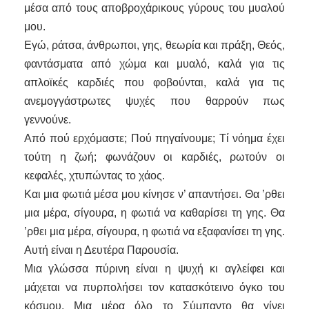
μέσα από τους αποβροχάρικους γύρους του μυαλού
μου.
Εγώ, ράτσα, άνθρωποι, γης, θεωρία και πράξη, Θεός,
φαντάσματα από χώμα και μυαλό, καλά για τις
απλοϊκές καρδιές που φοβούνται, καλά για τις
ανεμογγάστρωτες ψυχές που θαρρούν πως
γεννούνε.
Από πού ερχόμαστε; Πού πηγαίνουμε; Τί νόημα έχει
τούτη η ζωή; φωνάζουν οι καρδιές, ρωτούν οι
κεφαλές, χτυπώντας το χάος.
Και μια φωτιά μέσα μου κίνησε ν’ απαντήσει. Θα ’ρθει
μια μέρα, σίγουρα, η φωτιά να καθαρίσει τη γης. Θα
’ρθει μια μέρα, σίγουρα, η φωτιά να εξαφανίσει τη γης.
Αυτή είναι η Δευτέρα Παρουσία.
Μια γλώσσα πύρινη είναι η ψυχή κι αγλείφει και
μάχεται να πυρπολήσει τον κατασκότεινο όγκο του
κόσμου. Μια μέρα όλο το Σύμπαντο θα γίνει