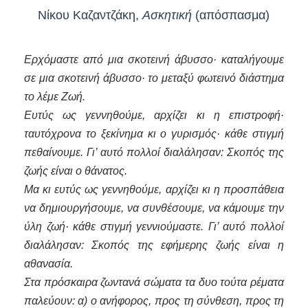
Νίκου Καζαντζάκη,
Ασκητική
(απόσπασμα)
Ερχόμαστε από μια σκοτεινή άβυσσο· καταλήγουμε
σε μια σκοτεινή άβυσσο· το μεταξύ φωτεινό διάστημα
το λέμε Ζωή.
Ευτύς ως γεννηθούμε, αρχίζει κι η επιστροφή·
ταυτόχρονα το ξεκίνημα κι ο γυρισμός· κάθε στιγμή
πεθαίνουμε. Γι’ αυτό πολλοί διαλάλησαν: Σκοπός της
ζωής είναι ο θάνατος.
Μα κι ευτύς ως γεννηθούμε, αρχίζει κι η προσπάθεια
να δημιουργήσουμε, να συνθέσουμε, να κάμουμε την
ύλη ζωή· κάθε στιγμή γεννιούμαστε. Γι’ αυτό πολλοί
διαλάλησαν: Σκοπός της εφήμερης ζωής είναι η
αθανασία.
Στα πρόσκαιρα ζωντανά σώματα τα δυο τούτα ρέματα
παλεύουν: α) ο ανήφορος, προς τη σύνθεση, προς τη