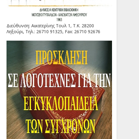
Διεύθυνση: Αικατερίνης Τουλ 1, Τ.Κ. 28200
Ληξούρι, Τηλ.: 26710 91325, Fax: 26710 92676