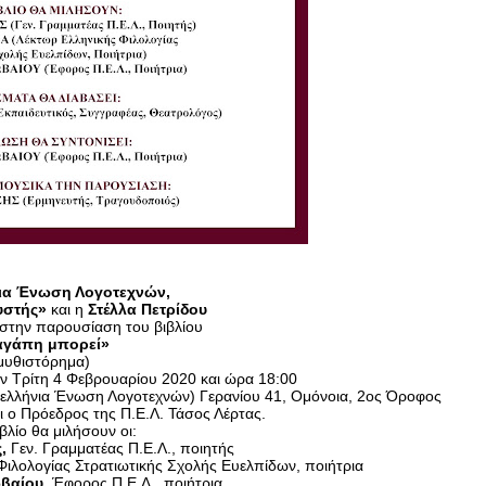
ια Ένωση Λογοτεχνών,
υστής»
 και η 
Στέλλα Πετρίδου
στην παρουσίαση του βιβλίου
αγάπη μπορεί»
μυθιστόρημα)
ν Τρίτη 4 Φεβρουαρίου 2020 και ώρα 18:00
νελλήνια Ένωση Λογοτεχνών) Γερανίου 41, Ομόνοια, 2ος Όροφος
ι ο Πρόεδρος της Π.Ε.Λ. Τάσος Λέρτας.
ιβλίο θα μιλήσουν οι:
,
 Γεν. Γραμματέας Π.Ε.Λ., ποιητής
Φιλολογίας Στρατιωτικής Σχολής Ευελπίδων, ποιήτρια
βαίου,
 Έφορος Π.Ε.Λ., ποιήτρια