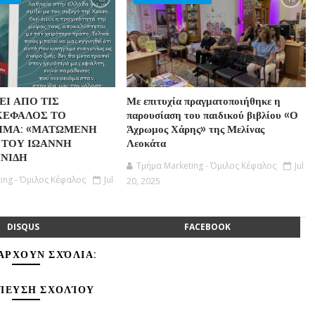
Ι ΑΠΟ ΤΙΣ
Με επιτυχία πραγματοποιήθηκε η
ΚΕΦΑΛΟΣ ΤΟ
παρουσίαση του παιδικού βιβλίου «Ο
ΗΜΑ: «ΜΑΤΩΜΕΝΗ
Άχρωμος Χάρης» της Μελίνας
 ΤΟΥ ΙΩΑΝΝΗ
Λεοκάτα
ΝΙΔΗ
Τμήμα Marketing - Όμιλος Κέφαλος
Jul
ing - Όμιλος Κέφαλος
Jul
20, 2025
DISQUS
FACEBOOK
ΆΡΧΟΥΝ ΣΧΌΛΙΑ:
ΊΕΥΣΗ ΣΧΟΛΊΟΥ