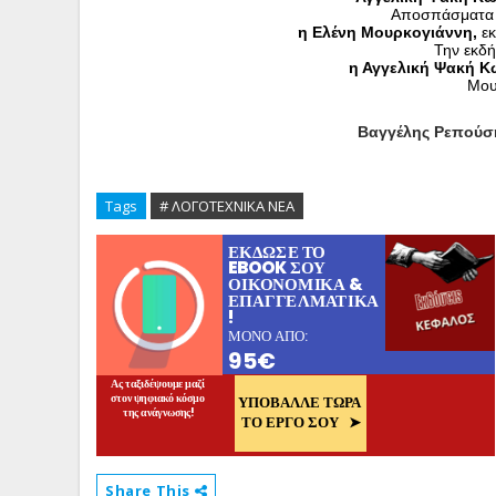
Αποσπάσματα α
η Ελένη Μουρκογιάννη,
 ε
Την εκδή
η Αγγελική Ψακή Κ
Μου
Βαγγέλης Ρεπούσ
Tags
# ΛΟΓΟΤΕΧΝΙΚΑ ΝΕΑ
Share This