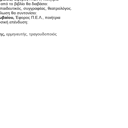
πό το βιβλίο θα διαβάσει:
κπαιδευτικός, συγγραφέας, θεατρολόγος.
λωση θα συντονίσει:
ωβαίου,
 Έφορος Π.Ε.Λ., ποιήτρια
σική επένδυση:
ης,
 ερμηνευτής, τραγουδοποιός