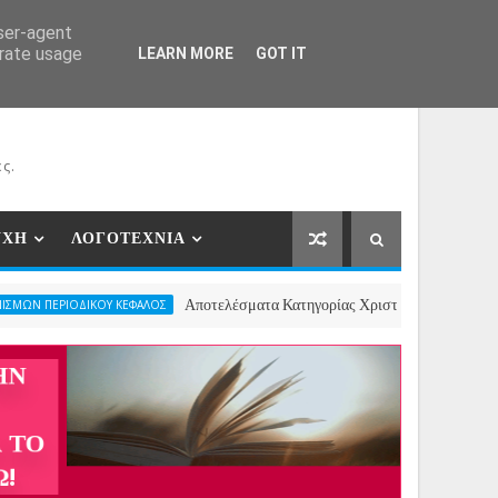
ΕΡΓΑΤΕΣ
ΝΕΕΣ ΣΥΝΕΡΓΑΣΙΕΣ
ΕΠΙΚΟΙΝΩΝΙΑ
user-agent
erate usage
LEARN MORE
GOT IT
ς.
ΥΧΗ
ΛΟΓΟΤΕΧΝΙΑ
Αποτελέσματα Κατηγορίας Χριστουγεννιάτικου Ποιήματος- 2ο
ΙΚΟΥ ΚΕΦΑΛΟΣ