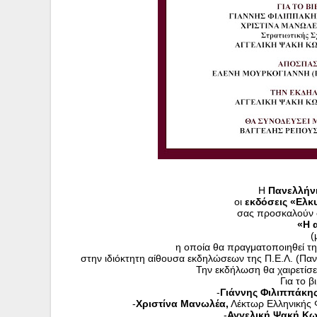
Η 
Πανελλήν
οι 
εκδόσεις «Ελκ
σας προσκαλούν 
«Η 
(
η οποία θα πραγματοποιηθεί τη
στην ιδιόκτητη αίθουσα εκδηλώσεων της Π.Ε.Λ. (Πα
Την εκδήλωση θα χαιρετίσε
Για το β
-
Γιάννης Φιλιππάκης
-
Χριστίνα Μανωλέα,
 Λέκτωρ Ελληνικής 
-
Αγγελική Ψακή Κω