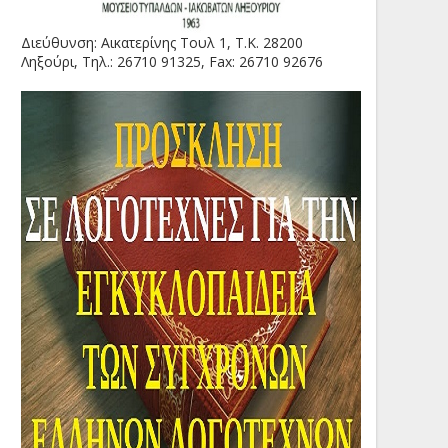
Διεύθυνση: Αικατερίνης Τουλ 1, Τ.Κ. 28200
Ληξούρι, Τηλ.: 26710 91325, Fax: 26710 92676