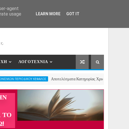
ΕΡΓΑΤΕΣ
ΝΕΕΣ ΣΥΝΕΡΓΑΣΙΕΣ
ΕΠΙΚΟΙΝΩΝΙΑ
user-agent
erate usage
LEARN MORE
GOT IT
ς.
ΥΧΗ
ΛΟΓΟΤΕΧΝΙΑ
Αποτελέσματα Κατηγορίας Χριστουγεννιάτικου Ποιήματος-
ΡΙΟΔΙΚΟΥ ΚΕΦΑΛΟΣ