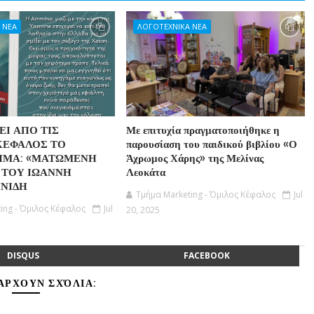
 ΝΕΑ
ΛΟΓΟΤΕΧΝΙΚΑ ΝΕΑ
Ι ΑΠΟ ΤΙΣ
Με επιτυχία πραγματοποιήθηκε η
ΚΕΦΑΛΟΣ ΤΟ
παρουσίαση του παιδικού βιβλίου «Ο
ΗΜΑ: «ΜΑΤΩΜΕΝΗ
Άχρωμος Χάρης» της Μελίνας
 ΤΟΥ ΙΩΑΝΝΗ
Λεοκάτα
ΝΙΔΗ
Τμήμα Marketing - Όμιλος Κέφαλος
Jul
ing - Όμιλος Κέφαλος
Jul
20, 2025
DISQUS
FACEBOOK
ΆΡΧΟΥΝ ΣΧΌΛΙΑ: