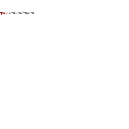
νγκ»
-αποσπάσματα