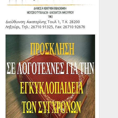
Διεύθυνση: Αικατερίνης Τουλ 1, Τ.Κ. 28200
Ληξούρι, Τηλ.: 26710 91325, Fax: 26710 92676