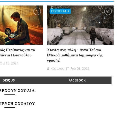
ΠΕΖΟΓΡΑΦΙΑ
ός Περίπατος και το
Χιονισμένη πόλη - Άννα Τούσια
Νάντια Ηλιοπούλου
(Μικρά μαθήματα δημιουργικής
γραφής)
Oct 15, 2024
Κέφαλος
Feb 01, 2022
DISQUS
FACEBOOK
ΆΡΧΟΥΝ ΣΧΌΛΙΑ:
ΊΕΥΣΗ ΣΧΟΛΊΟΥ