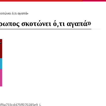
κοτώνει ό,τι αγαπά»
ρωπος σκοτώνει ό,τι αγαπά»