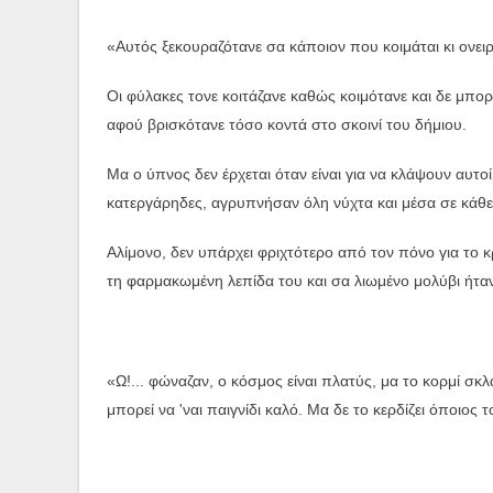
«Αυτός ξεκουραζότανε σα κάποιον που κοιμάται κι ονει
Οι φύλακες τονε κοιτάζανε καθώς κοιμότανε και δε μπ
αφού βρισκότανε τόσο κοντά στο σκοινί του δήμιου.
Μα ο ύπνος δεν έρχεται όταν είναι για να κλάψουν αυτο
κατεργάρηδες, αγρυπνήσαν όλη νύχτα και μέσα σε κάθε 
Αλίμονο, δεν υπάρχει φριχτότερο από τον πόνο για το κρ
τη φαρμακωμένη λεπίδα του και σα λιωμένο μολύβι ήτανε
«Ω!... φώναζαν, ο κόσμος είναι πλατύς, μα το κορμί σκ
μπορεί να 'ναι παιγνίδι καλό. Μα δε το κερδίζει όποιος 