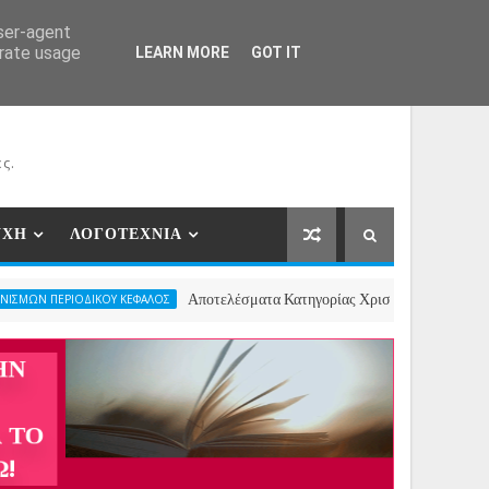
ΕΡΓΑΤΕΣ
ΝΕΕΣ ΣΥΝΕΡΓΑΣΙΕΣ
ΕΠΙΚΟΙΝΩΝΙΑ
user-agent
erate usage
LEARN MORE
GOT IT
ς.
ΥΧΗ
ΛΟΓΟΤΕΧΝΙΑ
Αποτελέσματα Κατηγορίας Χριστουγεννιάτικου Ποιήματος- 2
ΔΙΚΟΥ ΚΕΦΑΛΟΣ